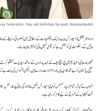
key Federation, they will definitely be paid: Ranasanaullah
اردو انٹرنیشنل (اسپورٹس ویب ڈیسک) تفصیلات کے مطابق بین الصوبائی رابطے کے وفاقی وز
جائیں گے، حکومت کی کوشش ہے کہ قومی کھیل ہاکی کو بہتر بنایا جائے۔
نصیر بندہ ہاکی اسٹیڈیم میں پی ایچ ایف کے عہدیداروں کے ساتھ میڈیا سے گفتگو کرتے ہ
سطح پر پاکستان کو بے شمار کامیابیاں اور اعزازات دلائے ہیں، لیکن افسوس کی بات ہے
انہوں نے کہا کہ تمام ڈیپارٹمنٹس کو اپنی اسپورٹس ٹیمیں بنانا ہوگی ،ہائی پارفارمنس 
تحت کھیلوں کے فروغ کے لیے کام کر رہی ہے۔
رانا ثناء اللہ نے کہا کہ کھیلوں کی سیاست میں جو افسر ملوث ہوگا اسے برطرف کردیں گے،