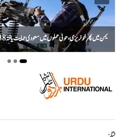
یمن میں پھر خونریزی، حوثی حملوں میں سعودی حمایت یافتہ 38 فوجی ہلاک
ٹیگز