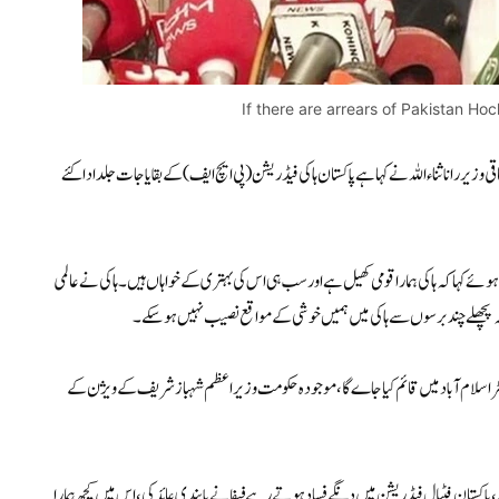
If there are arrears of Pakistan Hoc
یر راناثناء اللہ نے کہا ہے پاکستان ہاکی فیڈریشن (پی ایچ ایف) کے بقایاجات جلد ادا کئے
وئے کہا کہ ہاکی ہمارا قومی کھیل ہے اور سب ہی اس کی بہتری کے خواہاں ہیں۔ ہاکی نے عالمی
 کہ پچھلے چند برسوں سے ہاکی میں ہمیں خوشی کے مواقع نصیب نہیں ہو سکے۔
سینٹر اسلام آباد میں قائم کیاجاے گا ، موجودہ حکومت وزیر اعظم شہباز شریف کے ویژن کے
 پاکستان فٹبال فیڈریشن میں دنگے فساد ہوتے رہے فیفا نے پابندی عائد کی ، اس میں کچھ ہمارا