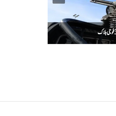
دہشت گردوں کا حملہ ناکام، سیکیورٹی فورسز ن