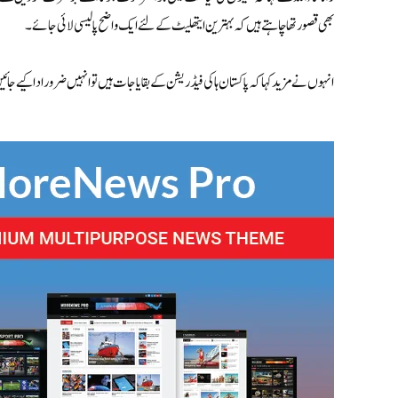
بھی قصور تھاچاہتے ہیں کہ بہترین ایتھلیٹ کے لئے ایک واضح پالیسی لائی جائے۔
انہوں نے مزید کہا کہ پاکستان ہاکی فیڈریشن کے بقایاجات ہیں تو انہیں ضرور ادا کیے ج