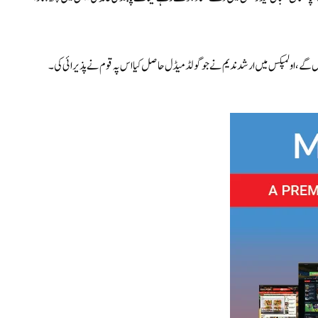
ائیں گے، اولمپکس میں ارشد ندیم نے جو گولڈ میڈل حاصل کیا اس پہ قوم نے پذیرائی کی۔