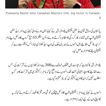
Pulwasha Bashir wins Canadian Masters title, big honor in Canada-
X
پاکستان کی سابق قومی بیڈمنٹن چیمپئن
پلواشہ بشیر
نے کینیڈا میں ہونے والی کینیڈین ماسٹرز بیڈمنٹن
چیمپئن شپ میں شاندار کارکردگی کا مظاہرہ کرتے ہوئے ویمن سنگلز 35 ایج گروپ کا ٹائٹل اپنے نام
کرلیا۔ فائنل مقابلے میں انہوں نے میزبان ملک کی ٹاپ سیڈ کھلاڑی اینا رائس کو شکست دے کر
چیمپئن بننے کا اعزاز حاصل کیا۔
پلواشہ بشیر کا کہنا ہے کہ ایونٹ میں مختلف ممالک سے 300 سے زائد کھلاڑیوں نے شرکت کی، جس
سے مقابلے کا معیار انتہائی سخت تھا۔ انہوں نے واضح کیا کہ ماسٹرز کیٹیگری میں شرکت کا ہرگز یہ
مطلب نہیں کہ ان کا اوپن کیٹیگری کیریئر ختم ہوگیا ہے۔
انہوں نے کینیڈین ماسٹرز چیمپئن شپ کا ٹائٹل جیتنے پر خوشی اور فخر کا اظہار کرتے ہوئے کہا کہ یہ
کامیابی ان کے لیے ایک بڑا اعزاز ہے۔