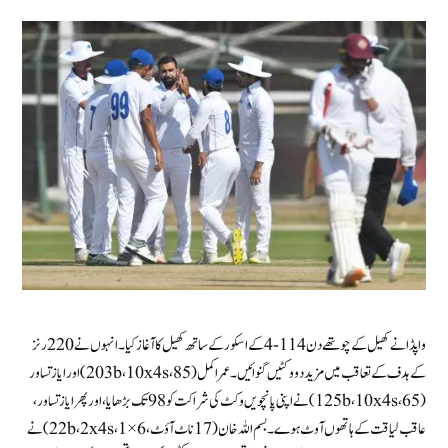
واپڈا نے کھیل کے چوتھے دن 114-4 کے اسکورکے ساتھ کھیل کا آغاز کیا۔ انہوں نے 220 رنز
کے ہدف کے تعاقب میں مزید دو وکٹیں گنوائیں۔ عمر اکمل (85، 203b، 10x4s) اور ایاز تساور
(65، 125b، 10x4s) نے اپنی پانچویں وکٹ کی شراکت کو 98 تک بڑھایا، اور پھر ایاز تساور،
عاقب لیاقت کے ہاتھوں آوٹ ہوے۔ بسم اللہ خان (17 ناٹ آؤٹ، 22b، 2x4s، 1×6) نے