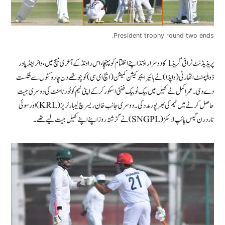
President trophy round two ends.
پریذیڈنٹ ٹرافی گریڈ I کا دوسرا راؤنڈ اپنے اختتام کو پہنچا ، اس راونڈ کے آخری میچ میں، واٹر اینڈ پاور
ڈویلپمنٹ اتھارٹی (واپڈا) نے ہائیر ایجوکیشن کمیشن (ایچ ای سی) کو چوتھے دن چار وکٹوں سے شکست
دے دی۔ عمر اکمل نے کھیل میں بیک ٹو بیک ففٹی اسکور کرکے اپنی ٹیم کو ٹورنامنٹ کی دوسری جیت
حاصل کرنے میں ٹیم کی بھرپور مدد کی۔ دوسری جانب خان ریسرچ لیبارٹریز (KRL) اور سوئی
ناردرن گیس پائپ لائنز (SNGPL) نے گزشتہ روز اپنے اپنے کھیل جیت لیے تھے۔