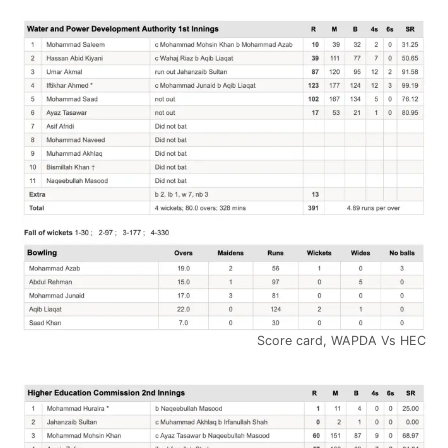
Score card, WAPDA Vs HEC