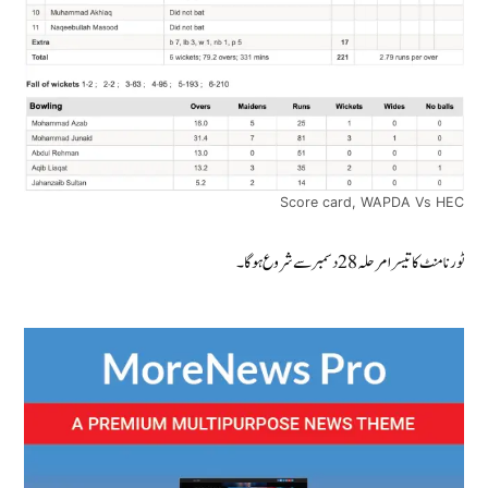
Score card, WAPDA Vs HEC
ٹورنامنٹ کا تیسرا مرحلہ 28 دسمبر سے شروع ہوگا۔