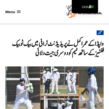
Ski
Urdu
t
Menu
اردو
English
conten
انٹرنیشنل
POSTED
کھیل
IN
واپڈا کے عمر اکمل نے پریذیڈنٹ ٹرافی میں بیک ٹو بیک
ففٹیز کے ساتھ ٹیم کو دوسری جیت دلائی