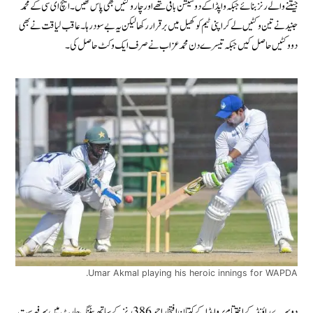
جیتنے والے رنز بنائے جبکہ واپڈا کے دو سیشن باقی تھے اور چار وکٹیں بھی پاس تھیں ۔ ایچ ای سی کے محمد
جنید نے تین وکٹیں لے کر اپنی ٹیم کو کھیل میں برقرار رکھا لیکن یہ بے سود رہا۔ عاقب لیاقت نے بھی
دو وکٹیں حاصل کیں جبکہ تیسرے دن محمد عزاب نے صرف ایک وکٹ حاصل کی۔
Umar Akmal playing his heroic innings for WAPDA.
دوسرے راؤنڈ کے اختتام پر واپڈا کے کپتان افتخار احمد 386 رنز کے ساتھ بیٹنگ چارٹ میں سرفہرست