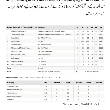
ہیں جبکہ ان کے ساتھی آصف آفریدی 11 وکٹیں لے کر سب سے زیادہ وکٹ لینے والوں کی فہرست
میں سرفہرست ہیں۔
Score card, WAPDA Vs HEC