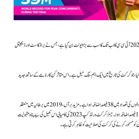
ایک تاریخی کامیابی کے ساتھ، ہندوستان میں منعقد ہونے والا مینز کرکٹ ورلڈ کپ 2023 آئی سی سی کا اب تک کا سب سے بڑا ایونٹ بن گیا ہے، جس نے براڈکاسٹ اور ڈیجیٹل
ان کن حد تک عبور کیا، جو کرکٹ کی تاریخ میں ایک اہم سنگ میل ہے۔ اس متاثر کن کارنامے کے ساتھ جدید
ہندوستان میں 2011 کے ایونٹ سے 2023 ایڈیشن کا موازنہ کرتے ہوئے، دیکھنے والوں کی تعداد میں 38 فیصد اضافہ ہوا ہے۔ مزید برآں، 2019 میں برطانیہ میں منعقد
ہونے والے پچھلے ورلڈ کپ کے مقابلے میں، 2023 کے ٹورنامنٹ میں قابل ذکر 17 فیصد اضافہ ہوا۔ مینز کرکٹ ورلڈ کپ 2023 کی کامیابی اس کھیل کی بے پناہ مقبولیت
ین کو مسحور کرنے کی کرکٹ کی صلاحیت کو ظاہر کرتی ہے۔