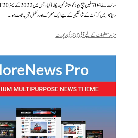
دنیا بھر میں کرکٹ کے شائقین کے لیے ایک متحرک اور دلکش تجربہ ثابت ہوا۔
مزید معلومات کے لیے آئی سی سی کی رپورٹ