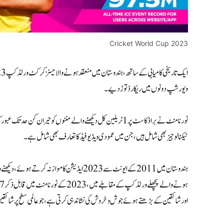
Cricket World Cup 2023
ویورشپ دونوں میں ریکارڈ توڑ دیے۔
ٹورنامنٹ نے براڈکاسٹ پر 1 ٹریلین کل دیکھنے والے منٹوں کو حیر
ٹیکنالوجیز بھی شامل ہیں، جن میں عمودی ویڈیو فیڈ کا تعارف بھی شامل ہے۔
اور شائقین کے بڑھتے ہوئے جوش و خروش کی نشاندہی کرتی ہے، جو عالمی سطح پر شائق