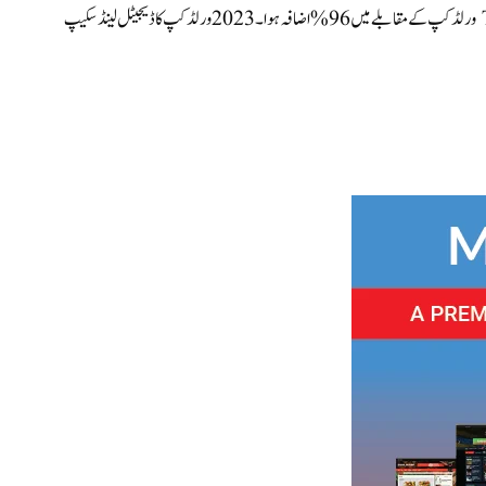
سائٹ نے 704 ملین پیج ویوز کو متاثر کن ریکارڈ کیا، جس میں 2022 کے مینز T20 ورلڈ کپ کے مقابلے میں 96% اضافہ ہوا۔ 2023 ورلڈ کپ کا ڈیجیٹل لینڈ سکیپ