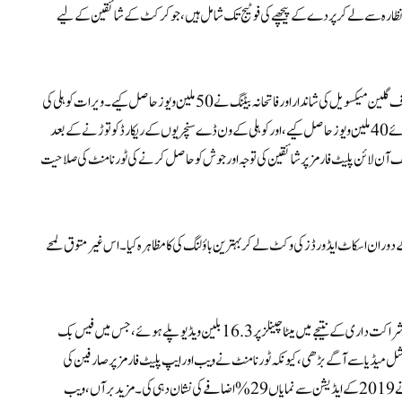
ظارہ سے لے کر پردے کے پیچھے کی فوٹیج تک شامل ہیں، جو کرکٹ کے شائقین کے لیے
سوشل میڈیا پلیٹ فارم دلکش مواد سے بھرے ہوئے تھے، جیسے کہ افغانستان کے خلاف گلین میکسویل کی شاندار اور فاتحانہ بیٹنگ نے 50 ملین ویوز حاصل کیے۔ ویرات کوہلی کی
، سچن ٹنڈولکر کے ساتھ جذباتی گلے ملنے والی ایک ویڈیو نے انسٹاگرام پر دھوم مچا تے ہوئے 40 ملین ویوز حاصل کیے ، اور کوہلی کے ون ڈے سنچریوں کے ریکارڈ کو توڑنے کے بعد
ڈ کپ کی ڈیجیٹل کامیابی نے مختلف آن لائن پلیٹ فارمز پر شائقین کی توجہ اور جوش کو حاصل کرنے کی ٹورنامنٹ کی صلاحیت
 کوہلی، جو ایک مشہور بلے باز ہیں ، انہوں نے مینز کرکٹ ورلڈ کپ 2023 کے دوران اسکاٹ ایڈورڈز کی وکٹ لے کر بہترین باؤلنگ کی کا مظاہرہ کیا۔ اس غیر متوق لمحے
میٹا کے ساتھ آئی سی سی کا تعاون، جس میں پرکشش میٹا کریئٹر اسکواڈ انڈیا شامل تھا، اس شراکت داری کے نتیجے میں میٹا چینلز پر 16.3 بلین ویڈیو پلے ہوئے، جس میں فیس بک
ٹ کی ڈیجیٹل کامیابی سوشل میڈیا سے آگے بڑھی، کیونکہ ٹورنامنٹ نے ویب اور ایپ پلیٹ فارمز پر صارفین کی
ریکارڈ توڑنے والی تعداد دیکھی، جس میں کل 97.5 ملین منفرد صارفین تھے۔ اس نے 2019 کے ایڈیشن سے نمایاں 29% اضافے کی نشان دہی کی ۔ مزید برآں، ویب