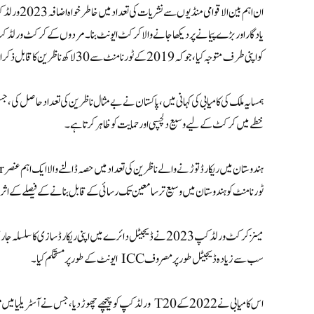
ان اہم بین ا
کو اپنی طرف متوجہ کیا، جو کہ 2019 کے ٹورنامنٹ سے 30 لاکھ ناظرین کا قابل ذکر اضافہ ہے۔
خطے میں کرکٹ کے لیے وسیع دلچسپی اور حمایت کو ظاہر کرتا ہے۔
ٹورنامنٹ کو ہندوستان میں وسیع تر سامعین تک رسائی کے قابل بنانے کے فیصلے کے اثر
سب سے زیادہ ڈیجیٹل طور پر مصروف ICC ایونٹ کے طور پر مستحکم کیا۔