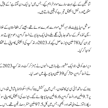
شائقین کے لیے بہت سارے مواد فراہم کیے، جس میں ‘یہ ایک دن لگتا ہے’ کے پیش ن
متنوع اور دلکش ڈیجیٹل تجربے کو یقینی بناتے ہیں۔
حیران کن (78 ملین ویوز حاصل کیے )۔ 2023 ورل
کو اجاگر کیا۔
ویرات
نے انسٹاگرام پر متاثر کن 39 ملین ویڈیو پلے میں حصہ لیا۔
پر 9.7 بلین اور انسٹاگرام پر 6.6 بلین ویڈیو چلائے گئے۔ ایون