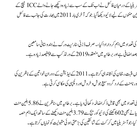
ایک سنسنی خیز مقابلے میں، مردوں کے کرکٹ ورلڈ کپ 2023 میں بھارت اور آسٹریلیا کے درمیان فائنل نے اب تک کے سب سے زیادہ دیکھے جانے والے ICC میچ کے
طور پر ایک نیا ریکارڈ قائم کر دیا ہے۔ اس میچ کو دنیا بھر میں حیرت انگیز طور پر 87.6 بلین منٹوں کے لیےلائیو دیکھا گیا. جو کہ آخری بار 2011 میں بھارت کی جانب سے فائنل
 ناظرین کی تعداد میں اہم کردار ادا کیا، ۔ صرف ڈزنی سٹار نیٹ ورک نے ہندوستانی سامعین
مجموعی ترقی کا ایک قابل ذکر پہلو خواتین ناظرین میں اضافہ تھا، جو کرکٹ کی مقبولیت میں مثبت رجحان کی نشاندہی کرتا ہے۔ 2011 کے ایڈیشن کے دوران خواتین کے ناظرین کی
کرکٹ ورلڈ کپ 2023 انڈیا کے بعد ، خاص طور پر برطانیہ اور آسٹریلیا میں نشریات کی تعداد میں بھی قابل ذکر اضافہ دکھائی دیا ہے ۔ برطانیہ میں، ناظرین نے 5.86 بلین منٹ
سے زیادہ لائیو دیکھنے کے لیے 800 گھنٹے کی لائیو کوریج سے لطف اندوز ہوے۔ آسٹریلیا نے بھی 602 گھنٹے کی لائیو کوریج سے 3.79 بلین منٹ دیکھنے کے ساتھ ایک اہم حصہ