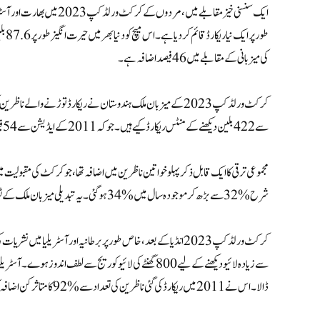
کی میزبانی کے مقابلے میں 46 فیصد اضافہ ہے۔
کرکٹ ورلڈ کپ 2023 کے میزبان ملک ہندوستان نے ریکارڈ توڑنے والے
سے 422 بلین دیکھنے کے منٹس ریکارڈ کیے ہیں۔ جو کہ 2011 کے ایڈیشن سے 54 فیصد اضافی ہے اور برطانیہ میں منعقدہ 2019 کے ورلڈ کپ سے 9 فیصد زیادہ ہے ۔
شرح %32 سے بڑھ کر موجودہ سال میں %34 ہو گئی۔ یہ تبدیلی میزبان ملک کے ٹورنامنٹ کے ارد گرد وسیع جوش و خروش اور دلچسپی کی عکاسی کرتی ہے.
ڈالا۔ اس نے 2011 میں ریکارڈ کی گئی ناظرین کی تعداد سے %92 کا متاثر کن اضافہ کیا، جو آسٹریلیا میں کرکٹ کے شائقین کی بڑھتی ہوئی مقبولیت کو نمایاں کرتا ہے۔