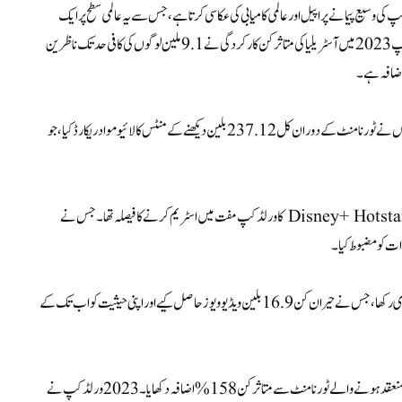
لاقوامی منڈیوں سے نشریات کی تعداد میں خاطر خواہ اضافہ 2023 ورلڈ کپ کی وسیع پیمانے پر اپیل اور عالمی کامیابی کی عکاسی کرتا ہے، جس سے یہ عالمی سطح پر ایک
یادگار اور بڑے پیمانے پر دیکھا جانے والا کرکٹ ایونٹ بنا۔ مردوں کے کرکٹ ورلڈ کپ 2023 میں آسٹریلیا کی متاثر کن کارکردگی نے 9.1 ملین لوگوں کی کافی حد تک ناظرین
ہمسایہ ملک کی کامیابی کی کہانی میں، پاکستان نے بے مثال ناظرین کی تعداد حاصل کی، جس نے ٹورنامنٹ کے دوران کل 237.12 بلین دیکھنے کے منٹس کا لائیو مواد ریکارڈ کیا، جو
ہندوستان میں ریکارڈ توڑنے والے ناظرین کی تعداد میں حصہ ڈالنے والا ایک اہم عنصر Disney+ Hotstar کا ورلڈ کپ مفت میں اسٹریم کرنے کا فیصلہ تھا۔ جس نے
ات کو مضبوط کیا۔
مینز کرکٹ ورلڈ کپ 2023 نے ڈیجیٹل دائرے میں اپنی ریکارڈ سازی کا سلسلہ جاری رکھا، جس نے حیران کن 16.9 بلین ویڈیو ویوز حاصل کیے اور اپنی حیثیت کو اب تک کے
اس کامیابی نے 2022 کے T20 ورلڈ کپ کو پیچھے چھوڑ دیا، جس نے آسٹریلیا میں منعقد ہونے والے ٹورنامنٹ سے متاثر کن 158% اضافہ دکھایا۔ 2023 ورلڈ کپ نے