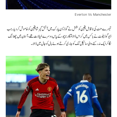
Everton Vs Manchester
تیسرے منٹ کی ناقابل یقین کوشش نے گوڈیسن پارک میں آتش گیر شایقین کو خاموش کر دیا۔ جب
ڈیوگو ڈیلوٹ نے باکس میں کراس ڈالا تو گارناچو، کے پاس دوسرے خیالات تھے، آسمان میں چھلانگ
لگا کر ایک نہ رکنے والی سائیکل کک کو جاری کرتے ہوئے بال کو جال میں ڈالا۔