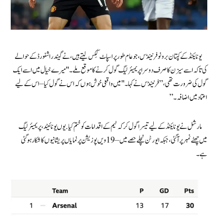
یونائیٹڈ کے کپتان برونو فرنینڈس، جو عام طور پر اسپاٹ کِکس لیتے ہیں، نے گیند راشفورڈ کے حوالے
کی تاکہ اسے سیزن کا صرف دوسرا پریمیئر لیگ گول کرنے کا موقع ملے۔ "میرے خیال میں اسے ایک
گول کی ضرورت تھی،” فرنینڈس نے کہا۔ "میں واقعی خوش ہوں کہ اس نے گول کیا – اس کے لیے
اعتماد میں اضافہ۔”
مارشل نے یونائیٹڈ کے لیےتیسرا گول کر کہ ٹیم کے اقدامات کو ختم کیا.یوں یونائیٹد، پریمیئر لیگ
میں چھٹے نمبر پر آگئی، جبکہ ایورٹن نچلے حصے میں – 19 ویں پوزیشن پر نمایاں پریشانیوں کا شکار ہو گئی
ہے۔