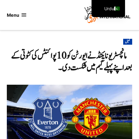
Ski
Urdu
t
Menu
اردو
English
conten
انٹرنیشنل
POSTED
کھیل
IN
مانچسٹر یونائیٹڈ نے ایورٹن کو 10 پوائنٹس کی کٹوتی کے
بعد اپنے پہلے گیم میں شکست دی۔