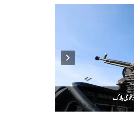
دہشت گردوں کا حملہ ناکام، سیکیورٹی فورسز ن