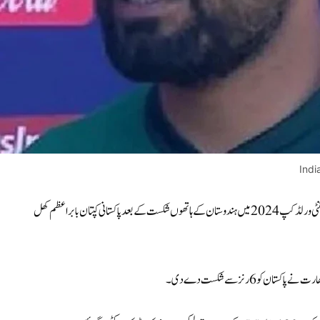
Indi
(اسپورٹس ڈیسک) تفصیلات کے مطابق نیو یارک میں اتوار کے روز ٹی ٹوئنٹی ورلڈ کپ 2024 میں ہندوستان کے ہاتھوں شکست کے بعد پاکستانی کپتان بابر اعظم کھل
و 6 رنز سے شکست دے دی۔