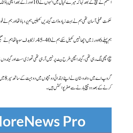
اعظم نے میچ کے بعد کہا کہ میرے خیال میں انہوں نے 10 اوورز کے بعد اچھی باؤلنگ کی ہم 120 رنز کا تعاقب کر رہے تھے لیکن ہم نے بیک ٹو بیک وکٹیں گنوائیں.
حکمت عملی آسان تھی ہم نے بہت زیادہ ڈاٹ گیندیں کھیلیں ہم پر دباؤ تھا اور ہم نے فو
ہم پہلے 6 اوورز میں اچھا نہیں کھیل سکے ہم نے 40-45 رنز کا ہدف سوچا تھا ہم نے صحیح طریقے سے فائدہ نہیں اٹھایا۔
پچ اچھی لگ رہی تھی، گیند اچھی طرح بیٹ پر نہیں آ رہی تھی تھوڑی سست اور گیندوں م
گروپ ا
کرنے کے بعد دو میچ ہارنے سے صفر پوائنٹس ہیں۔