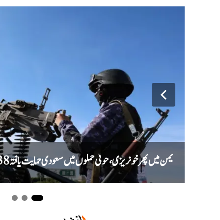
یمن میں پھر خونریزی، حوثی حملوں میں سعودی حمایت یافتہ 38 فوجی ہلاک