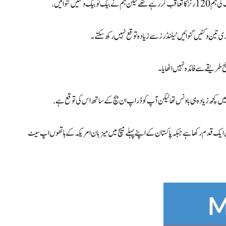
ری تین وکٹیں گنوائیں ٹیلنڈرز سے زیادہ توقع نہیں رکھ سکتے۔
یں کچھ زیادہ ہی باونس تھا لیکن آپ کو ڈراپ ان پچ کے ساتھ اس کی توقع ہے.
ے میں، ہندوستان نے اپنے ابتدائی دو میچوں میں دو جیت کے ساتھ سپر 8 میں ایک قدم رکھا ہے جبکہ پاکستان کے اپنے پہلے میچ میں میزبان امریکہ کے ہاتھوں اپ سیٹ