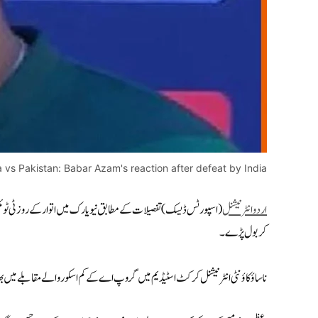
a vs Pakistan: Babar Azam's reaction after defeat by India
اردو انٹرنیشنل
کر بول پڑے۔
ناساؤ کاؤنٹی انٹرنیشنل کرکٹ اسٹیڈیم میں گروپ اے کے کم اسکور والے مقابلے میں بھارت نے پاکستان ک