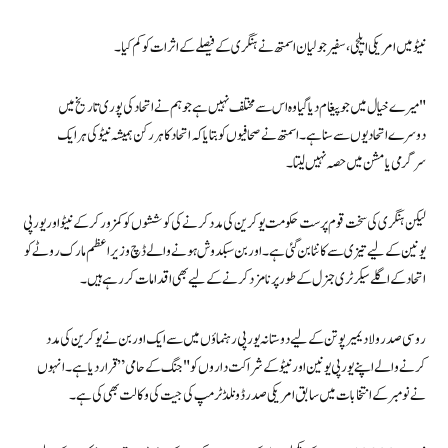
نیٹو میں امریکی ایلچی، سفیر جولیان اسمتھ نے ہنگری کے فیصلے کے اثرات کو کم کیا۔
"میرے خیال میں جو پیغام دیا گیا وہ اس سے مختلف نہیں ہے جو ہم نے اتحاد کی پوری تاریخ میں
دوسرے اتحادیوں سے سنا ہے۔ اسمتھ نے صحافیوں کو بتایا کہ اتحاد کا ہر رکن ہمیشہ نیٹو کی ہر ایک
سرگرمی یا مشن میں حصہ نہیں لیتا۔
لیکن ہنگری کی سخت قوم پرست حکومت یوکرین کی مدد کرنے کی کوششوں کو کمزور کر کے نیٹو اور یورپی
یونین کے لیے تیزی سے کانٹا بن گئی ہے۔ اوربن سبکدوش ہونے والے ڈچ وزیر اعظم مارک روٹے کو
اتحاد کے اگلے سیکرٹری جنرل کے طور پر نامزد کرنے کے لیے بھی اقدامات کر رہے ہیں۔
روسی صدر ولادیمیر پوتن کے لیے دوستانہ یورپی رہنماؤں میں سے ایک اوربن نے یوکرین کی مدد
کرنے والے اپنے یورپی یونین اور نیٹو کے شراکت داروں کو "جنگ کے حامی” قرار دیا ہے۔ انہوں
نے نومبر کے انتخابات میں سابق امریکی صدر ڈونلڈ ٹرمپ کی جیت کی وکالت بھی کی ہے۔