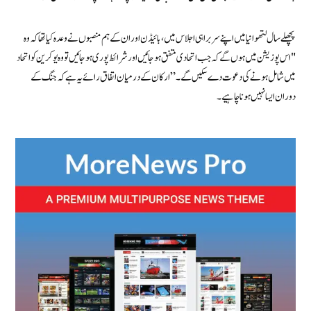
پچھلے سال لتھوانیا میں اپنے سربراہی اجلاس میں، بائیڈن اور ان کے ہم منصبوں نے وعدہ کیا تھا کہ وہ
"اس پوزیشن میں ہوں گے کہ جب اتحادی متفق ہو جائیں اور شرائط پوری ہو جائیں تو وہ یوکرین کو اتحاد
میں شامل ہونے کی دعوت دے سکیں گے۔” ارکان کے درمیان اتفاق رائے یہ ہے کہ جنگ کے
دوران ایسا نہیں ہونا چاہیے۔