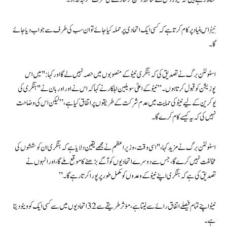
نیٹو
اس بنیاد پر کام کرتا ہے کہ کسی ایک اتحادی پر حملہ کیا جائے تو ان سب کی طرف سے جواب دیا جائے
گا۔
اسٹولٹن برگ نے تصدیق کی کہ ہنگری نیٹو کے منصوبوں میں حصہ نہیں لے گا اور کہا: "میں اس
پوزیشن کو قبول کرتا ہوں۔” نیٹو کے اعلیٰ سویلین اہلکار نے کہا کہ اس نے اور اوربان نے "ہنگری کی
یوکرین کے لیے نیٹو کی حمایت میں عدم شرکت کے طریقوں پر اتفاق کیا ہے،” لیکن اس کی وضاحت
نہیں کی کہ یہ کیسے کام کرے گا۔
اسٹولٹن برگ نے مزید کہا، "اسی وقت، وزیر اعظم نے مجھے یقین دلایا ہے کہ ہنگری ان کوششوں کی
مخالفت نہیں کرے گا، جس سے دوسرے اتحادیوں کو آگے بڑھنے کا موقع ملے گا، اور انہوں نے
تصدیق کی ہے کہ ہنگری اپنے نیٹو کے وعدوں کو مکمل طور پر پورا کرتا رہے گا۔”
نیٹو اپنے تمام فیصلے اتفاق رائے سے لیتا ہے، مؤثر طریقے سے 32 اتحادیوں میں سے کسی ایک کو ویٹو دیتا
ہے۔