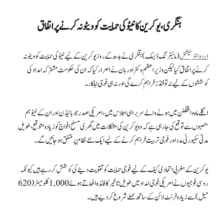
ہنگری،یوکرین کا نیٹو کی حمایت کو ویٹو نہ کرنے پر اتفاق
اردو انٹرنیشنل
(مانیٹرنگ ڈیسک) ہنگری نے بدھ کے روز یوکرین کے لیے نیٹو کی حمایت کو ویٹو نہ
کرنے پر اتفاق کیا لیکن وزیر اعظم وکٹر اوربان نے اصرار کیا کہ ان کی حکومت مشترکہ امداد کی
کوششوں کے لیے نہ تو فنڈز فراہم کرے گی اور نہ ہی فوجی اہلکار۔
اگلے ماہ واشنگٹن میں ہونے والے سربراہی اجلاس میں، امریکی صدر جو بائیڈن اور ان کے نیٹو ہم
منصبوں سے توقع کی جا رہی ہے کہ وہ یوکرین کی مشکلات میں گھری مسلح افواج کو زیادہ متوقع، طویل
مدتی سکیورٹی مدد اور فوجی تربیت فراہم کرنے کے لیے ایک نئے نظام پر متفق ہو جائیں گے۔
یوکرین کے مغربی اتحادی کیف کے لیے فوجی حمایت کو تقویت دینے کی کوشش کر رہے ہیں کیونکہ
روسی فوجیوں نے امریکی فوجی امداد میں طویل تاخیر کا فائدہ اٹھاتے ہوئے 1,000 کلومیٹر (620
میل) سے زیادہ فرنٹ لائن کے ساتھ حملے شروع کر دیے ہیں۔