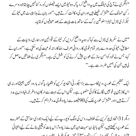
"ہنگری نے آج کی میٹنگ میں یہ واضح کر دیا کہ وہ نیٹو میں ایسے فیصلوں کو روکنا نہیں چاہتا جو دوسرے
رکن ممالک کے مشترکہ فیصلے ہیں اور ان کی وکالت کرتے ہیں،” اوربان نے بڈاپیسٹ میں نیٹو کے
سیکرٹری جنرل جینز اسٹولٹن برگ کے ساتھ بات چیت کے بعد صحافیوں کو بتایا۔
"میں نے سکریٹری جنرل سے کہا کہ وہ یہ واضح کر دیں کہ نیٹو کے قوانین اور ہماری روایات کے
مطابق، نیٹو کی حدود سے باہر تمام فوجی کارروائی صرف رضاکارانہ نوعیت کی ہو سکتی ہے،” اوربن نے
کہا، جس نے خود کو امن ساز کے طور پر پیش کرنے کی کوشش کی ہے۔ "ہنگری نے ضمانتیں حاصل کر
لی ہیں جن کی ہمیں ضرورت ہے۔”
ایک تنظیم کے طور پر، دنیا کا سب سے بڑا سیکورٹی اتحاد یوکرین کو ہتھیار یا گولہ بارود نہیں بھیجتا اور نہ ہی
اس کا زمین پر فوجیں لگانے کا کوئی منصوبہ ہے۔ لیکن اس کے بہت سے ارکان دو طرفہ بنیادوں پر مدد
کرتے ہیں، اور مشترکہ طور پر ملک کی 90 فیصد سے زیادہ فوجی مدد فراہم کرتے ہیں۔
دیگر 31 اتحادی یوکرین کے خلاف روس کی جنگ کو یورپ کے لیے ایک وجودی سلامتی کے خطرے
کے طور پر دیکھتے ہیں، لیکن بائیڈن سمیت ان میں سے زیادہ تر اس بات کو یقینی بنانے کے لیے انتہائی
محتاط رہے ہیں کہ نیٹو روس کے ساتھ وسیع تر تنازعے کی طرف متوجہ نہ ہو۔