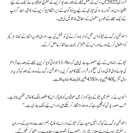
فروری 2022 میں روس کے مکمل حملے کے بعد سے، یوکرین کے مغربی حمایتیوں نے کیف کے لیے
ہتھیاروں اور گولہ بارود کی تیاری کے لیے، پینٹاگون کے زیر انتظام یوکرین کے دفاعی رابطہ گروپ
کے ایک حصے کے طور پر معمول کے مطابق ملاقاتیں کی ہیں۔
اسٹولٹن برگ نے نیٹو کو اس عمل کو مربوط کرنے کی کوشش کی ہے، جزوی طور پر اتحاد کے کمانڈ سٹرکچر
کو استعمال کرتے ہوئے اور اس کے مشترکہ بجٹ سے فنڈز حاصل کر کے۔
نیٹو کے رہنماؤں کے لیے منصوبے جاری ہیں کہ وہ 9-11 جولائی کو یوکرین پر حملے کے بعد سے فراہم
کی جانے والی فوجی مدد کی سطح کو برقرار رکھنے کا عہد کریں۔ اسٹولٹن برگ نے بدھ کے بعد کہا کہ یہ ہر
سال تقریباً 40 بلین یورو ($ 43 بلین) مالیت کا سامان بنتا ہے۔
انہوں نے برسلز میں نیٹو کے ہیڈ کوارٹر میں صحافیوں کو بتایا کہ اس کا مقصد جنگ کا خاتمہ ممکن بنانا ہے۔
"اب، صدر پوتن کو یقین ہے کہ وہ ہمارا انتظار کر سکتے ہیں اور اس لیے جنگ جاری ہے۔”
اسٹولٹن برگ نے کہا کہ انہیں امید ہے کہ نیٹو کے وزرائے دفاع، جمعرات سے دو دن کے دوران
برسلز میں ہونے والے اجلاس میں اس منصوبے کی تفصیلات پر معاہدے پر دستخط کر سکیں گے۔