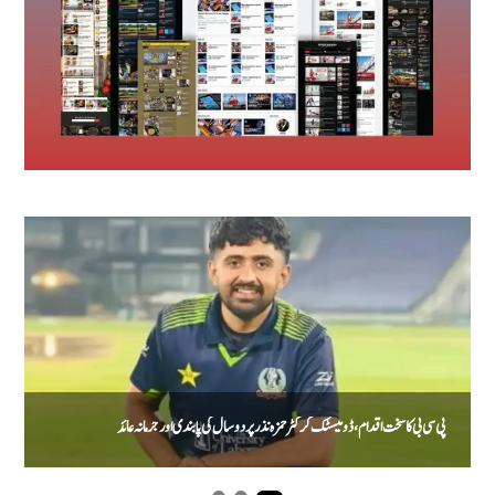
پی سی بی کا سخت اقدام، ڈومیسٹک کرکٹر حمزہ نذر پر دو سال کی پابندی اور جرمانہ عائد
ا