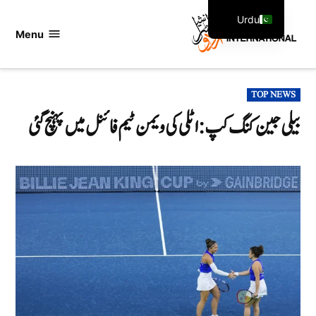
Ski
Urdu
t
Menu
اردو
English
conten
انٹرنیشنل
POSTED
TOP NEWS
IN
بیلی جین کنگ کپ: اٹلی کی ویمن ٹیم فائنل میں پہنچ گئی