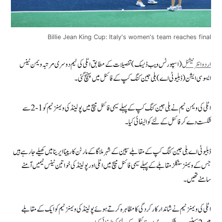
Billie Jean King Cup: Italy's women's team reaches final
اردو انٹرنیشنل
(اسپورٹس ویب ڈیسک) تفصیلات کے مطابق اٹلی کی ٹیم دوسری مرتبہ ویمن ٹینس
ایسوسی ایشن (ڈبلیو ٹی اے) بلی جین کنگ کپ کے فائنل میں پہنچ گئی۔
اٹلی کی ویمن ٹیم نے بلی جین کنگ کپ کے پہلے سیمی فائنل میچ میں پولینڈ کی ویمنز ٹیم کو 1-2سے
شکست دے کر فائنل کے لئے کوالیفائی کیا۔
ڈبلیو ٹی اے بلی جین کنگ کپ کے مقابلے سپین کے شہر ملاگا کے مارٹن کارپینا ایرینا میں کھیلے جارہے ہیں
جس کے ویمنز سنگلز مقابلے کے پہلے سیمی فائنل میچ میں اٹلی اور پولینڈ کی خواتین ٹینس ٹیمیں آمنے
سامنے تھیں۔
اٹلی کی ویمنز ٹیم نے شاندار کارکردگی کا مظاہرہ کرتے ہوئے پولینڈ کی ویمنز ٹیم کو ایک کے مقابلے