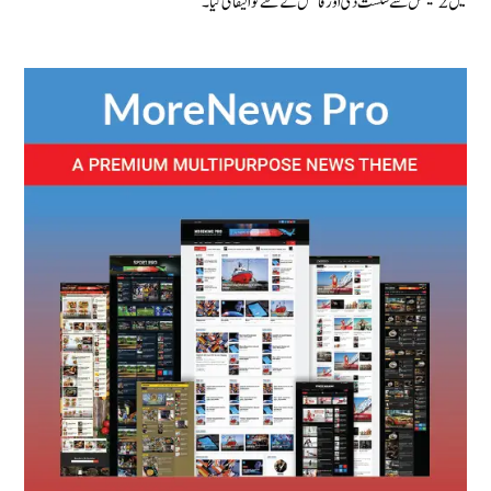
میں 2 سیٹس سے شکست دی اور فائنل کے لئے کوالیفائی کیا۔