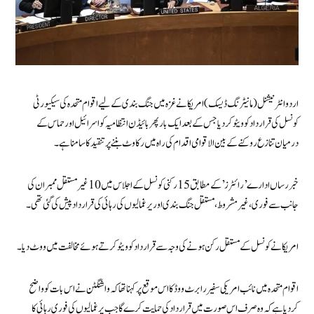
اردو انٹرنیشنل (مانیٹرنگ ڈیسک) امریکا نے غزہ میں جنگ بندی کے لیے اقوام متحدہ کی سیکیورٹی
کونسل کی قرار داد کو ویٹو کردیا جس کے بعد ایک بار پھر بائیڈن انتظامیہ کو اسرائیل اور حماس کے
درمیان تنازع روکنے کے بین الاقوامی اقدام کی راہ میں رکاوٹ بننے پر تنقید کا سامنا ہے۔
خبر رساں ادارے ’رائٹرز ’ کے مطابق 15 رکنی کونسل کے اجلاس میں 10 غیر مستقل ممبران کی
جانب سے فوری، غیر مشروط، مستقل جنگ بندی اور یرغمالیوں کی رہائی کی قرارداد پیش کی گئی تھی۔
امریکا نے کونسل کے مستقل رکن ہونے کی وجہ سے قرارداد کو ویٹو کرتے ہوئے مخالفت میں ووٹ دیا۔
اقوام متحدہ میں نائب امریکی سفیر رابرٹ ووڈ کا اس موقع پر کہنا تھا کہ واشنگٹن نے اس بات کو واضح
کردیا ہے کہ وہ صرف اس صورت میں قرارداد کی حمایت کرے گا جب یرغمالیوں کی فوری رہائی کا