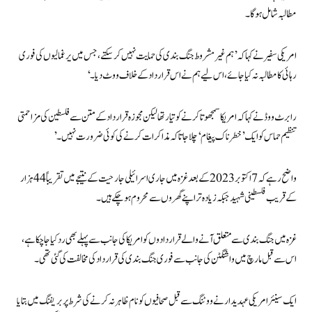
مطالبہ شامل ہوگا۔
امریکی سفیر نے کہا کہ ’ہم غیر مشروط جنگ بندی کی حمایت نہیں کر سکتے، جس میں یرغمالیوں کی فوری
رہائی کا مطالبہ نہ کیا جائے، اس لیے ہم نے اس قرارداد کے خلاف ووٹ دیا۔‘
رابرٹ ووڈ نے کہا کہ امریکا سمجھوتا کرنے کو تیار تھا لیکن مجوزہ قرارداد کے متن سے فلسطین کی مزاحمتی
تنظیم حماس کو ایک ’خطرناک پیغام‘ چلا جاتا کہ مذاکرات کرنے کی کوئی ضرورت نہیں۔’
واضح رہے کہ 7 اکتوبر 2023 کے بعد غزہ میں جاری اسرائیلی جارحیت کے نتیجے میں تقریباً 44 ہزار
کے قریب فلسطینی شہید جبکہ زیادہ تر اپنے گھروں سے محروم ہوچکے ہیں۔
غزہ میں جنگ بندی سے متعلق آنے والے قراردادوں کو امریکا کی جانب سے پہلے بھی رد کیا جاچکا ہے،
اس سے قبل مارچ میں واشنگٹن کی جانب سے فوری جنگ بندی کی قرارداد کی مخالفت کی گئی تھی۔
ایک سینئر امریکی عہدیدار نے ووٹنگ سے قبل صحافیوں کو نام ظاہر نہ کرنے کی شرط پر بریفنگ میں بتایا