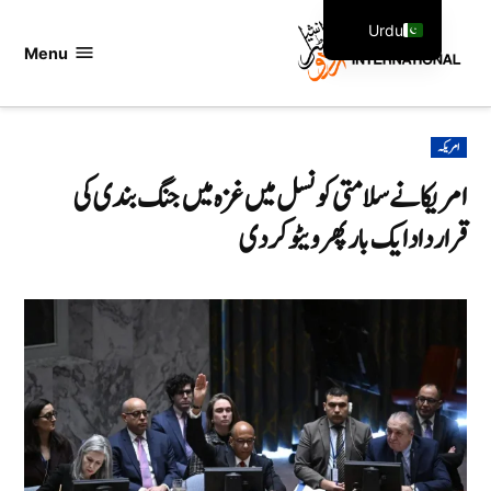
Ski
Urdu
t
Menu
اردو
English
conten
انٹرنیشنل
POSTED
امریکہ
IN
امریکا نے سلامتی کونسل میں غزہ میں جنگ بندی کی
قرارداد ایک بار پھر ویٹو کردی