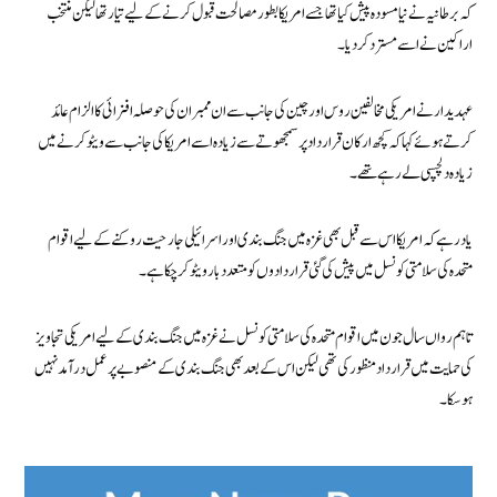
کہ برطانیہ نے نیا مسودہ پیش کیا تھا جسے امریکا بطور مصالحت قبول کرنے کے لیے تیار تھا لیکن منتخب
اراکین نے اسے مسترد کر دیا۔
عہدیدار نے امریکی مخالفین روس اور چین کی جانب سے ان ممبران کی حوصلہ افزائی کا الزام عائد
کرتے ہوئے کہا کہ کچھ ارکان قرارداد پر سمجھوتے سے زیادہ اسے امریکا کی جانب سے ویٹو کرنے میں
زیادہ دلچسپی لے رہے تھے۔
یاد رہے کہ امریکا اس سے قبل بھی غزہ میں جنگ بندی اور اسرائیلی جارحیت روکنے کے لیے اقوام
متحدہ کی سلامتی کونسل میں پیش کی گئی قراردادوں کو متعدد بار ویٹو کرچکا ہے۔
تاہم رواں سال جون میں اقوام متحدہ کی سلامتی کونسل نے غزہ میں جنگ بندی کے لیے امریکی تجاویز
کی حمایت میں قرارداد منظور کی تھی لیکن اس کے بعد بھی جنگ بندی کے منصوبے پر عمل درآمد نہیں
ہوسکا۔