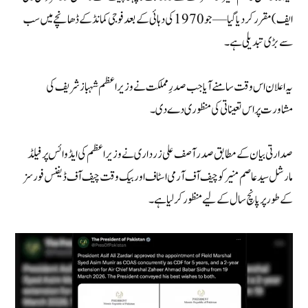
ایف) مقرر کر دیا گیا — جو 1970 کی دہائی کے بعد فوجی کمانڈ کے ڈھانچے میں سب
سے بڑی تبدیلی ہے۔
یہ اعلان اس وقت سامنے آیا جب صدرِ مملکت نے وزیراعظم شہباز شریف کی
مشاورت پر اس تعیناتی کی منظوری دے دی۔
صدارتی بیان کے مطابق صدر آصف علی زرداری نے وزیراعظم کی ایڈوائس پر فیلڈ
مارشل سید عاصم منیر کو چیف آف آرمی اسٹاف اور بیک
وقت چیف آف ڈیفنس فورسز
کے طور پر پانچ سال کے لیے منظور کر لیا ہے۔