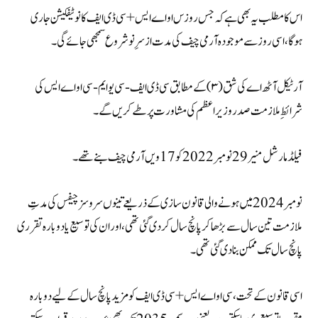
اس کا مطلب یہ بھی ہے کہ جس روز س او اے ایس+سی ڈی ایف کا نوٹیفکیشن جاری
ہوگا، اسی روز سے موجودہ آرمی چیف کی مدت ازسرِنو شروع سمجھی جائے گی۔
آرٹیکل آٹھ اے کی شق (۳) کے مطابق سی ڈی ایف -سی یو ایم -سی او اے ایس کی
شرائطِ ملازمت صدر وزیراعظم کی مشاورت پر طے کریں گے۔
فیلڈ مارشل منیر 29 نومبر 2022 کو 17ویں آرمی چیف بنے تھے۔
نومبر 2024 میں ہونے والی قانون سازی کے ذریعے تینوں سروسز چیفس کی مدتِ
ملازمت تین سال سے بڑھا کر پانچ سال کر دی گئی تھی، اور ان کی توسیع یا دوبارہ تقرری
پانچ سال تک ممکن بنا دی گئی تھی۔
اسی قانون کے تحت، سی او اے ایس + سی ڈی ایف کو مزید پانچ سال کے لیے دوبارہ