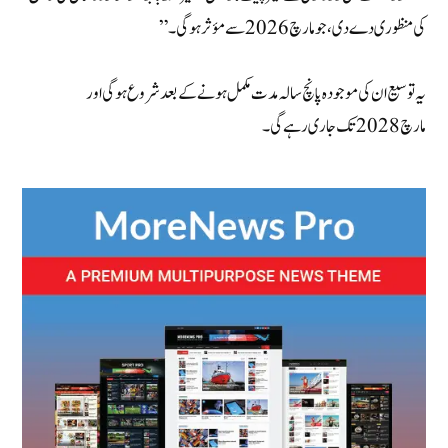
کی منظوری دے دی، جو مارچ 2026 سے مؤثر ہوگی۔”
یہ توسیع ان کی موجودہ پانچ سالہ مدت مکمل ہونے کے بعد شروع ہوگی اور
مارچ 2028 تک جاری رہے گی۔