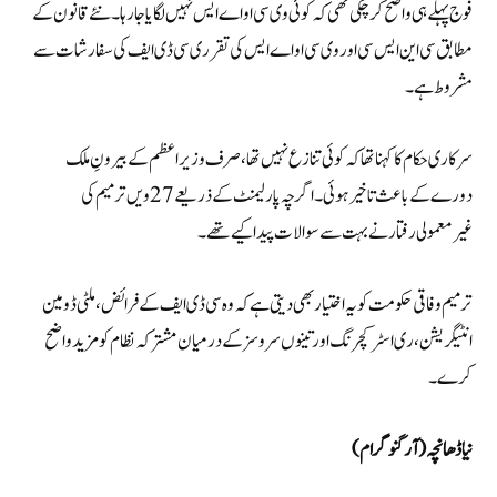
فوج پہلے ہی واضح کر چکی تھی کہ کوئی وی سی او اے ایس نہیں لگایا جا رہا۔نئے قانون کے
مطابق سی این ایس سی اور وی سی او اے ایس کی تقرری سی ڈی ایف کی سفارشات سے
مشروط ہے۔
سرکاری حکام کا کہنا تھا کہ کوئی تنازع نہیں تھا، صرف وزیراعظم کے بیرونِ ملک
دورے کے باعث تاخیر ہوئی۔اگرچہ پارلیمنٹ کے ذریعے 27ویں ترمیم کی
غیرمعمولی رفتار نے بہت سے سوالات پیدا کیے تھے۔
ترمیم وفاقی حکومت کو یہ اختیار بھی دیتی ہے کہ وہ سی ڈی ایف کے فرائض، ملٹی ڈومین
انٹیگریشن، ری اسٹرکچرنگ اور تینوں سروسز کے درمیان مشترکہ نظام کو مزید واضح
کرے۔
نیا ڈھانچہ (آرگنوگرام)