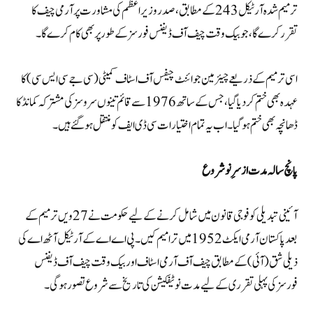
ترمیم شدہ آرٹیکل 243 کے مطابق، صدر وزیراعظم کی مشاورت پر آرمی چیف کا
تقرر کرے گا، جو بیک وقت چیف آف ڈیفنس فورسز کے طور پر بھی کام کرے گا۔
اسی ترمیم کے ذریعے چیئرمین جوائنٹ چیفس آف اسٹاف کمیٹی (سی جے سی ایس سی) کا
عہدہ بھی ختم کر دیا گیا، جس کے ساتھ 1976 سے قائم تینوں سروسز کی مشترکہ کمانڈ کا
ڈھانچہ بھی ختم ہوگیا۔ اب یہ تمام اختیارات سی ڈی ایف کو منتقل ہو گئے ہیں۔
پانچ سالہ مدت ازسرِنو شروع
آئینی تبدیلی کو فوجی قانون میں شامل کرنے کے لیے حکومت نے 27ویں ترمیم کے
بعد پاکستان آرمی ایکٹ 1952 میں ترامیم کیں۔ پی اے اے کے آرٹیکل آٹھ اے کی
ذیلی شق (آئی) کے مطابق چیف آف آرمی اسٹاف اور بیک وقت چیف آف ڈیفنس
فورسز کی پہلی تقرری کے لیے مدت نوٹیفکیشن کی تاریخ سے شروع تصور ہوگی۔