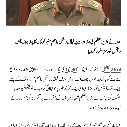
صدر نے وزیراعظم کی مشاورت پر فیلڈ مارشل عاصم منیر کو ملک کا پہلا چیف آف
ڈیفنس فورسز مقرر کر دیا
اردو انٹرنیشنل
(مانیٹرنگ ڈیسک)
ڈان نیوز
کی ایک رپورٹ کے مطابق وزارتِ دفاع
نے جمعے کو باضابطہ طور پر چیف آف آرمی اسٹاف فیلڈ مارشل عاصم منیر کو ملک کے پہلے
چیف آف ڈیفنس فورسز (سی ڈی ایف)کے طور پر نوٹیفائی کردیا۔ یہ نوٹیفکیشن صدرِ
مملکت کی جانب سے وزیراعظم شہباز شریف کے مشورے پر تقرری کی منظوری کے
ایک دن بعد جاری ہوا۔
فیلڈ مارشل عاصم منیر کو جمعرات کے روز ملک کا پہلا چیف آف ڈیفنس فورسز (سی ڈی