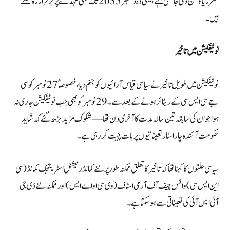
مقرر یا توسیع دی جا سکتی ہے، یعنی وہ دسمبر 2035 تک بھی عہدے پر برقرار رہ سکتے
ہیں۔
نوٹیفکیشن میں تاخیر
نوٹیفکیشن میں طویل تاخیر نے سیاسی قیاس آرائیوں کو جنم دیا، خصوصاً 27 نومبر کو سی
جے سی ایس سی کے ریٹائر ہونے کے بعد سے۔29 نومبر کو بھی جب نوٹیفکیشن جاری نہ
ہوا جو ان کی سابقہ تین سالہ مدت کا آخری دن تھا — شکوک مزید بڑھ گئے کہ شاید
حکومت آئندہ چار اسٹار تعیناتیوں پر بات چیت کر رہی ہے۔
سیاسی حلقوں کا کہنا تھا کہ تاخیر کا تعلق ممکنہ طور پر نئے کمانڈر نیشنل اسٹریٹجک کمانڈ (سی
این ایس سی) وائس چیف آف آرمی اسٹاف (وی سی او اے ایس) اور ممکنہ نئے ڈی جی
آئی ایس آئی کی تعیناتی سے ہو سکتا ہے۔