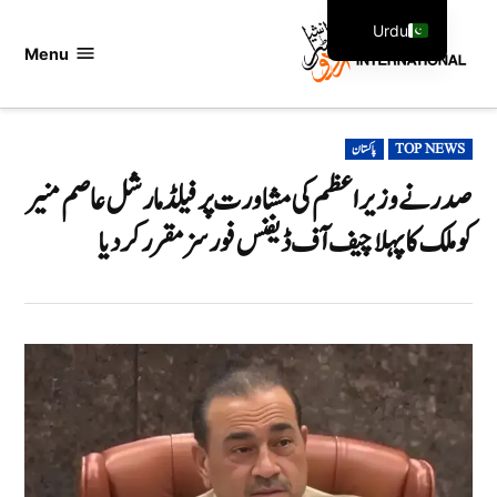
Ski
Urdu
t
Menu
اردو
English
conten
انٹرنیشنل
POSTED
TOP NEWS
پاکستان
IN
صدر نے وزیراعظم کی مشاورت پر فیلڈ مارشل عاصم منیر
کو ملک کا پہلا چیف آف ڈیفنس فورسز مقرر کر دیا