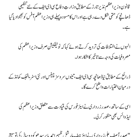
قانون وزیر اعظم نذیر تارڑ کے مطابق وزارتِ دفاع سی ڈی ایف کے نئے تنظیمی
ڈھانچے کو حتمی شکل دے رہی ہے اور اس کا مسودہ پہلے ہی وزیراعظم آفس کو بھجوا دیا گیا
ہے۔
انہوں نے اختلافات کی تردید کرتے ہوئے کہا کہ نوٹیفکیشن صرف وزیراعظم کی
مصروفیات کی وجہ سے تاخیر کا شکار ہوا۔
ذرائع کے مطابق نیا ڈھانچہ سی ڈی ایف، تینوں سروسز چیفس اور نئی اسٹریٹجک کمانڈ کے
درمیان اختیارات واضح کرے گا۔
اسی کے ساتھ، صدر زرداری نے ایئر فورس کی قیادت سے متعلق وزیراعظم کی
ایڈوائس بھی منظور کر لی۔
"صدر آصف علی زرداری نے ایئر چیف مارشل ظہیر احمد بابر سدھو کو دو سال کی توسیع