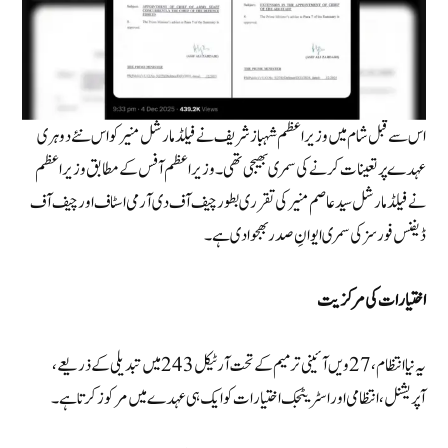
اس سے قبل شام میں وزیراعظم شہباز شریف نے فیلڈ مارشل منیر کو اس نئے دوہری
عہدے پر تعینات کرنے کی سمری بھیجی تھی۔وزیراعظم آفس کے مطابق وزیراعظم
نے فیلڈ مارشل سید عاصم منیر کی تقرری بطور چیف آف دی آرمی اسٹاف اور چیف آف
ڈیفنس فورسز کی سمری ایوانِ صدر بھجوا دی ہے۔
اختیارات کی مرکزیت
یہ نیا انتظام، 27ویں آئینی ترمیم کے تحت آرٹیکل 243 میں تبدیلی کے ذریعے،
آپریشنل، انتظامی اور اسٹریٹجک اختیارات کو ایک ہی عہدے میں مرکوز کرتا ہے۔