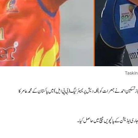
Taski
سکین احمد نے جمعرات کو بنگلہ دیش پریمیئر لیگ (بی پی ایل) میں پاکستان کے محمد عامر کا
 جاری ایڈیشن کے پانچویں میچ میں حاصل کیا۔