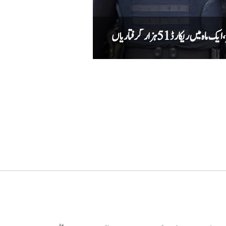
کارڈ 51 ہزار گرفتاریاں
دہشت گردوں کے خلاف کارروائی میں کیپٹ