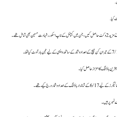
بہترین باؤلنگ کا اعزاز حاصل کیا۔