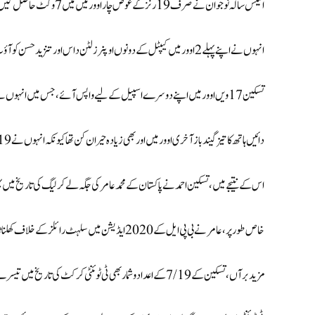
انتیس سالہ نوجوان نے صرف 19 رنز کے عوض چار اوور میں میں7 وکٹ حاصل کیں.
انہوں نے اپنے پہلے 2 اوور میں کیپٹل کے دونوں اوپنرز لٹن داس اور تنزید حسن کو آؤٹ کیا.
تسکین 17ویں اوور میں اپنے دوسرے اسپیل کے لیے واپس آئے، جس میں انہوں نے مزید 2 وکٹ حاصل کیں، جن میں کیپٹل کے ٹاپ اسکورر شہادت حسین بھی شامل تھے۔
دائیں ہاتھ کا تیز گیند باز آخری اوور میں اور بھی زیادہ حیران کن تھا کیونکہ انہوں نے 7/19 کے حیران کن میچ کے اعداد و شمار کے ساتھ واپسی کے لیے تین بارآوٹ کیا تھا۔
اس کے نتیجے میں، تسکین احمد نے پاکستان کے محمد عامر کی جگہ لے کر لیگ کی تاریخ میں 
خاص طور پر، عامر نے بی پی ایل کے 2020 ایڈیشن میں سلہٹ رائلز کے خلاف کھلنا ٹائیگرز کے لیے 6/17 کے شاندار باؤلنگ کے اعداد و شمار درج کیے تھے۔
مزید برآں، تسکین کے 7/19 کے اعداد و شمار بھی ٹی ٹوئنٹی کرکٹ کی تاریخ میں تیسرے نمبر پر ہیں۔