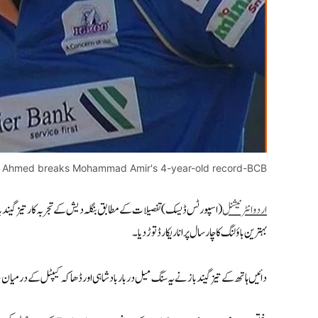
n Ahmed breaks Mohammad Amir's 4-year-old record-BCB
اردوانٹرنیشنل
(اسپورٹس ڈیسک) تفصیلات کے مطابق بنگلہ دیش کے تجربہ کار تیز گیند باز ت
بہترین باؤلنگ کا چار سال پرانا ریکارڈ توڑ دیا۔
دائیں ہاتھ کے تیز گیند باز نے یہ سنگ میل دربار بادشاہی اور ڈھاکہ کیپٹل کے درمیان