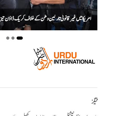
امریکا میں غیر قانونی تارکین وطن کے خلاف کریک ڈاؤن تیز، ایک ماہ میں ری
ٹیگز