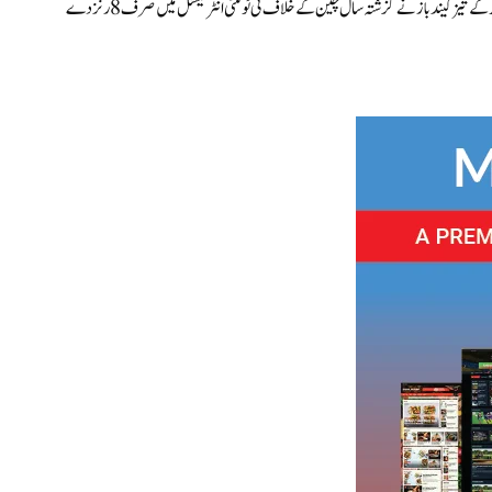
ٹی ٹوئنٹی میں بہترین باؤلنگ کا ریکارڈ ملائیشیا کے سیازرول ادروس کے پاس ہے دائیں ہاتھ کے تیز گیند باز نے گزشتہ سال چین کے خلاف ٹی ٹوئنٹی انٹرنیشنل میں صرف 8 رنز دے