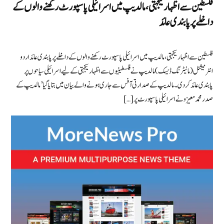
فلسطین سے اظہار یکجہتی،مالدیپ میں اسرائیلی پاسپورٹ رکھنے والوں کے
داخلے پر پابندی عائد
فلسطین سے اظہار یکجہتی،مالدیپ میں اسرائیلی پاسپورٹ رکھنے والوں کے داخلے پر پابندی عائد اردو
انٹرنیشنل (مانیٹرنگ ڈیسک) مالدیپ نے فلسطینیوں سے اظہار یکجہتی کے لیے اسرائیلی سیاحوں پر
پابندی عائد کر دی۔ مالدیپ کے صدارتی آفس سے جاری ہونے والے بیان میں بتایا گیا ’ مالدیپ کے
صدر محمد معیزو نے اسرائیلی پاسپورٹ پر […]