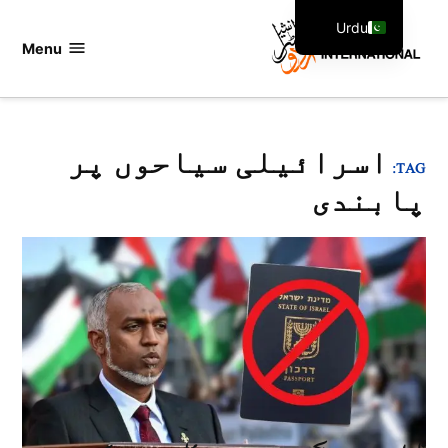
Ski
Urdu
t
Menu
اردو
English
conten
انٹرنیشنل
اسرائیلی سیاحوں پر
TAG:
پابندی