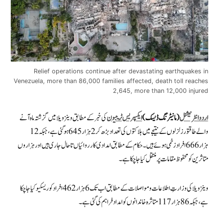
Relief operations continue after devastating earthquakes in
Venezuela, more than 86,000 families affected, death toll reaches
2,645, more than 12,000 injured
اردو انٹرنیشنل
(مانیٹرنگ ڈیسک)
ایکسپریس ٹریبیون
کی خبر کے مطابق وینزویلا میں گزشتہ ماہ آنے
والے طاقتور زلزلوں کے نتیجے میں ہلاکتوں کی تعداد بڑھ کر 2 ہزار 645 ہو گئی ہے، جبکہ 12
ہزار 666 افراد زخمی ہوئے ہیں۔ حکام کے مطابق امدادی کارروائیاں تاحال جاری ہیں اور ہزاروں
متاثرین کو محفوظ مقامات پر منتقل کیا جا چکا ہے۔
وینزویلا کی وزارتِ اطلاعات و مواصلات کے مطابق اب تک 6 ہزار 462 افراد کو ریسکیو کیا جا چکا
ہے، جبکہ 86 ہزار 117 متاثرہ خاندانوں کو امداد فراہم کی گئی ہے۔