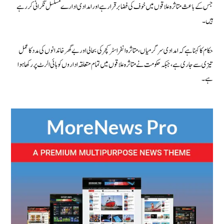
جس کے باعث متاثرہ علاقوں میں خوف کی فضا برقرار ہے اور امدادی ادارے مسلسل نگرانی کر رہے
ہیں۔
حکام کا کہنا ہے کہ امدادی سرگرمیاں، متاثرہ انفراسٹرکچر کی بحالی اور بے گھر خاندانوں کی مدد کا عمل
تیزی سے جاری ہے، جبکہ حکومت نے متاثرہ علاقوں میں تمام متعلقہ اداروں کو ہائی الرٹ پر رکھا ہوا
ہے۔