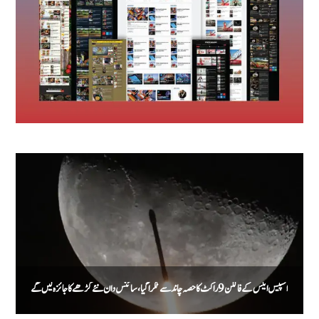
اسپیس ایکس کے فالکن 9 راکٹ کا حصہ چاند سے ٹکرا گیا، سائنس دان نئے گڑھے کا جائزہ لیں گے
م