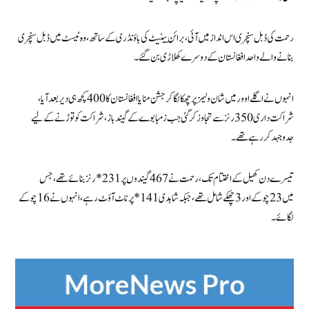
رحمت کی ڈبل سنچری اس انداز میں آئی، برائن بینیٹ کی باؤنڈری کے ساتھ، وہ ٹیسٹ میں ڈبل سنچری
بنانے والے واحد افغانستان کے دوسرے کھلاڑی بن گئے۔
انہوں نے اگلے اوور میں شان ولیمز پر چھکا لگا کر جشن منایا افغانستان کا 400 کچھ ہی دیر بعد آیا،
شراکت داری 350 رنز سے تجاوز کرگئی جب زمبابوے کے گیند باز، شراکت کو توڑنے کے لیے
جدوجہد کر رہے تھے۔
تیسرے دن کھیل کے اختتام تک، رحمت نے 467 گیندوں پر 231* رنز بنائے تھے، جس
میں 23 چوکے اور 3 چھکے شامل تھے، جبکہ شاہدی 141* پر ناٹ آؤٹ رہے، انہوں نے 16 چوکے
لگائے۔