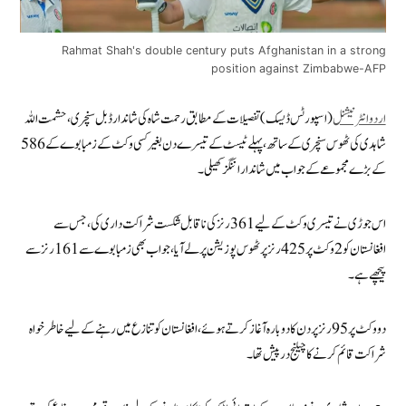
Rahmat Shah's double century puts Afghanistan in a strong
position against Zimbabwe-AFP
اردوانٹرنیشنل
(اسپورٹس ڈیسک) تفصیلات کے مطابق رحمت شاہ کی شاندار ڈبل سنچری، حشمت اللہ
شاہدی کی ٹھوس سنچری کے ساتھ، پہلے ٹیسٹ کے تیسرے دن بغیر کسی وکٹ کے زمبابوے کے 586
کے بڑے مجموعے کے جواب میں شاندار اننگز کھیلی۔
اس جوڑی نے تیسری وکٹ کے لیے 361 رنز کی ناقابل شکست شراکت داری کی، جس سے
افغانستان کو 2 وکٹ پر 425 رنز پر ٹھوس پوزیشن پر لے آیا، جو اب بھی زمبابوے سے 161 رنز سے
پیچھے ہے۔
دو وکٹ پر 95 رنز پر دن کا دوبارہ آغاز کرتے ہوئے، افغانستان کو تنازع میں رہنے کے لیے خاطر خواہ
شراکت قائم کرنے کا چیلنج درپیش تھا۔