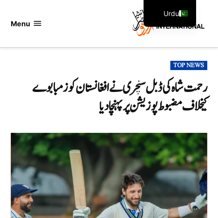
Ski
Urdu
t
Menu
اردو
English
conten
انٹرنیشنل
POSTED
TOP NEWS
IN
رحمت شاہ کی ڈبل سنچری نے افغانستان کو زمبابوے
کیخلاف مضبوط پوزیشن پر پہنچا دیا