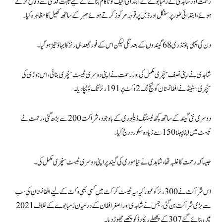
رحمت اور شاہدی نے زمبابوے کے ابتدائی اٹیک کو ناکام بنانے کے لیے ثابت قدمی سے دفاع کرتے
ہوئے، ابتدائی طور پر سنگل اورڈبل پر توجہ مرکوز کرتے ہوئے صبر کے ساتھ کھیل کا مظاہرہ کیا۔
دن کی پہلی باؤنڈری 68 گیندوں کے بعد لگی لیکن اس کے فوراً بعد ہی رنز کا بہاؤ تیز ہوگیا۔
شاہدی نے اپنی نصف سنچری مکمل کی اور رحمت نے اپنی دوسری ٹیسٹ سنچری بنائی، اس جوڑی کی
سنچری اسٹینڈ نے افغانستان کو لنچ تک 2 وکٹ پر 191 رنز تک پہنچا دیا۔
دوسری نئی گیند کے ساتھ کچھ ٹیسٹنگ ڈیلیوری کے باوجود، شراکت 200 سے بڑھ گئی، رحمت نے
ٹیسٹ میں اپنا پہلا 150 سے زیادہ سکور درج کیا۔
جیسا کہ رحمت کا غلبہ تھا، شاہدی نے نیاموری کی گیند پر اپنی دوسری ٹیسٹ سنچری مکمل کی۔
اس شراکت نے 300 رنز کو عبور کیا، یہ ٹیسٹ کرکٹ میں کسی بھی وکٹ کے لیے افغانستان کی سب
سے بڑی شراکت بن گئی، جس نے شاہدی اور اصغر افغان کے درمیان زمبابوے کے خلاف 2021
میں بنائے گئے 307 کے پچھلے ریکارڈ کو پیچھے چھوڑ دیا۔