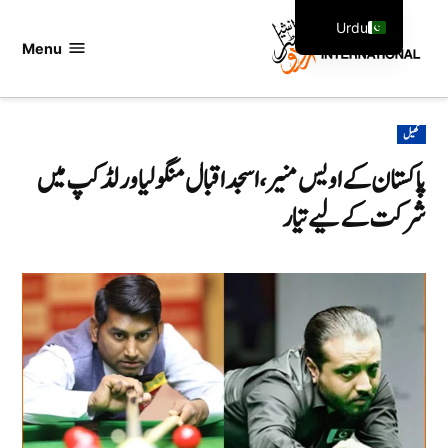
Ski
Urdu
t
Menu
اردو
English
conten
انٹرنیشنل
POSTED
کھیل
IN
پاکستان کے اویس منیر، اسجد اقبال منگولیا ورلڈ کپ میں
شرکت کے لیے تیار