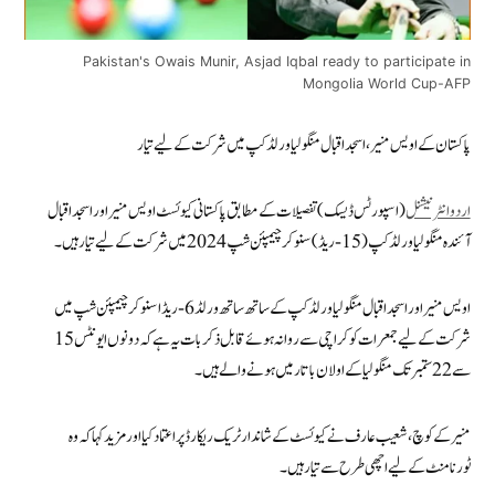
Pakistan's Owais Munir, Asjad Iqbal ready to participate in
Mongolia World Cup-AFP
پاکستان کے اویس منیر، اسجد اقبال منگولیا ورلڈ کپ میں شرکت کے لیے تیار
اردوانٹرنیشنل
(اسپورٹس ڈیسک) تفصیلات کے مطابق پاکستانی کیوئسٹ اویس منیر اور اسجد اقبال
آئندہ منگولیا ورلڈ کپ (15-ریڈ) سنوکر چیمپئن شپ 2024 میں شرکت کے لیے تیار ہیں۔
اویس منیر اور اسجد اقبال منگولیا ورلڈ کپ کے ساتھ ساتھ ورلڈ 6-ریڈ اسنوکر چیمپئن شپ میں
شرکت کے لیے جمعرات کو کراچی سے روانہ ہوئے قابل ذکر بات یہ ہے کہ دونوں ایونٹس 15
سے 22 ستمبر تک منگولیا کے اولان باتار میں ہونے والے ہیں۔
منیر کے کوچ، شعیب عارف نے کیوئسٹ کے شاندار ٹریک ریکارڈ پر اعتماد کیا اور مزید کہا کہ وہ
ٹورنامنٹ کے لیے اچھی طرح سے تیار ہیں۔