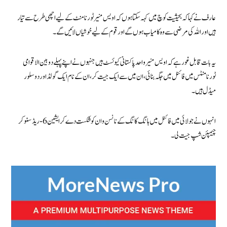
عارف نے کہا کہ بحیثیت کوچ میں کہہ سکتا ہوں کہ اویس منیر ٹورنامنٹ کے لیے اچھی طرح سے تیار
ہیں اور اللہ کی مرضی سے وہ کامیاب ہوں گے اور قوم کے لیے خوشیاں لائیں گے۔
یہ بات قابل غور ہے کہ اویس منیر واحد پاکستانی کیوئسٹ ہیں جنہوں نے اپنے پہلے دو بین الاقوامی
ٹورنامنٹس میں فائنل میں جگہ بنائی، ان میں سے ایک جیت کر، ان کے نام ایک گولڈ اور دو سلور
میڈل ہیں۔
انہوں نے جولائی میں فائنل میں ہانگ کانگ کے نانسن وان کو شکست دے کر ایشین 6-ریڈ سنوکر
چیمپئن شپ جیت لی۔