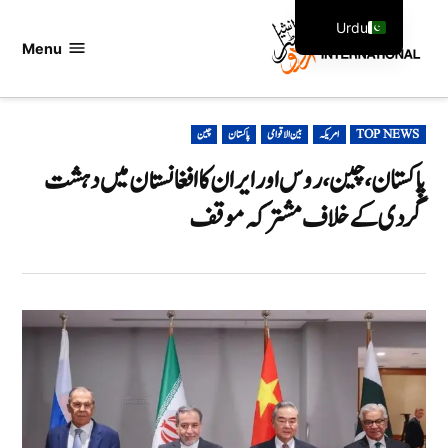
Ski
Urdu
t
Menu
اردو
English
conten
انٹرنیشنل
POSTED
TOP NEWS
امریکہ
بین الاقوامی
پاکستان
چین
IN
پاکستان، چین، روس اور ایران کا افغانستان میں دہشت
گردی کے خلاف مشترکہ موقف