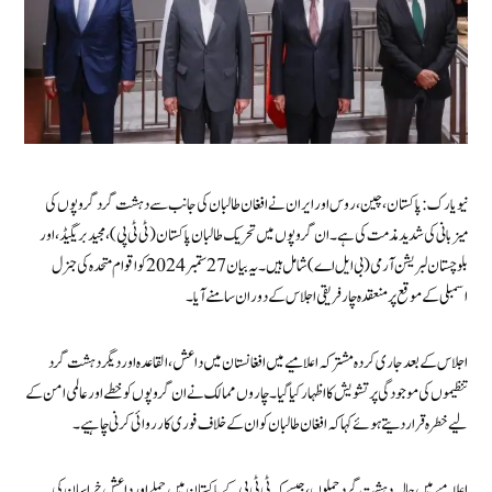
نیویارک: پاکستان، چین، روس اور ایران نے افغان طالبان کی جانب سے دہشت گرد گروپوں کی
میزبانی کی شدید مذمت کی ہے۔ان گروپوں میں تحریک طالبان پاکستان (ٹی ٹی پی)، مجید بریگیڈ، اور
بلوچستان لبریشن آرمی (بی ایل اے) شامل ہیں۔ یہ بیان 27 ستمبر 2024 کو اقوام متحدہ کی جنرل
اسمبلی کے موقع پر منعقدہ چار فریقی اجلاس کے دوران سامنے آیا۔
اجلاس کے بعد جاری کردہ مشترکہ اعلامیے میں افغانستان میں داعش، القاعدہ اور دیگر دہشت گرد
تنظیموں کی موجودگی پر تشویش کا اظہار کیا گیا۔ چاروں ممالک نے ان گروپوں کو خطے اور عالمی امن کے
لیے خطرہ قرار دیتے ہوئے کہا کہ افغان طالبان کو ان کے خلاف فوری کارروائی کرنی چاہیے۔
اعلامیے میں حالیہ دہشت گرد حملوں، جیسے کہ ٹی ٹی پی کے پاکستان میں حملے اور داعش خراسان کی