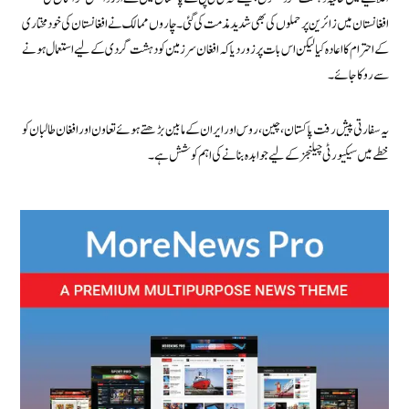
افغانستان میں زائرین پر حملوں کی بھی شدید مذمت کی گئی۔ چاروں ممالک نے افغانستان کی خودمختاری
کے احترام کا اعادہ کیا لیکن اس بات پر زور دیا کہ افغان سرزمین کو دہشت گردی کے لیے استعمال ہونے
سے روکا جائے۔
یہ سفارتی پیش رفت پاکستان، چین، روس اور ایران کے مابین بڑھتے ہوئے تعاون اور افغان طالبان کو
خطے میں سیکیورٹی چیلنجز کے لیے جوابدہ بنانے کی اہم کوشش ہے۔