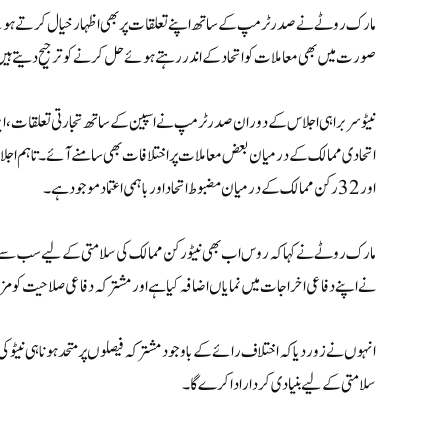
مارک روٹے نے صدر ٹرمپ کے ساتھ اپنے تعلقات پر بھی اظہار خیال کرتے ہوئے کہ
صورت میں بھی معاملات کو اتحاد کے اندر رہتے ہوئے حل کرنے کو ترجیح دیتے ہیں تاکہ 
نیٹو سربراہی اجلاس کے دوران صدر ٹرمپ نے اسپین کے ساتھ تجارتی تعلقات، ای
اتحادی ممالک کے درمیان بعض معاملات پر اختلافات بھی سامنے آئے۔ تاہم اجلاس ک
اور 32 رکن ممالک کے درمیان مضبوط اتحاد اور باہمی اعتماد موجود ہے۔
نے اپنے دفاعی اخراجات میں نمایاں اضافہ کیا ہے اور مشترکہ دفاعی صلاحیت کو 
انہوں نے زور دیا کہ اختلاف رائے کے باوجود مشترکہ فیصلوں پر متحد ہونا ہی نیٹ
سلامتی کے لیے بنیادی کردار ادا کرے گا۔