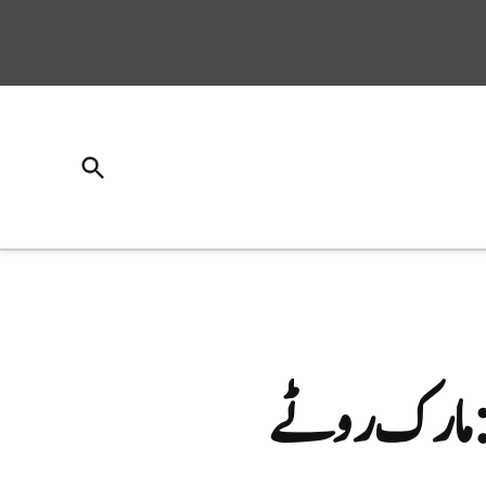
Open
Search
ں: مارک روٹے