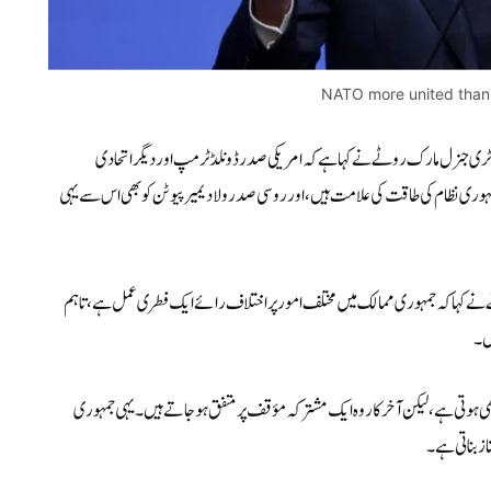
NATO more united than 
رٹری جنرل مارک روٹے نے کہا ہے کہ امریکی صدر ڈونلڈ ٹرمپ اور دیگر اتحادی
مہوری نظام کی طاقت کی علامت ہیں، اور روسی صدر ولادیمیر پیوٹن کو بھی اس سے یہی
وٹے نے کہا کہ جمہوری ممالک میں مختلف امور پر اختلاف رائے ایک فطری عمل ہے، تاہم
یں۔
 ہوتی ہے، لیکن آخرکار وہ ایک مشترکہ مؤقف پر متفق ہو جاتے ہیں۔ یہی جمہوری
 بناتی ہے۔