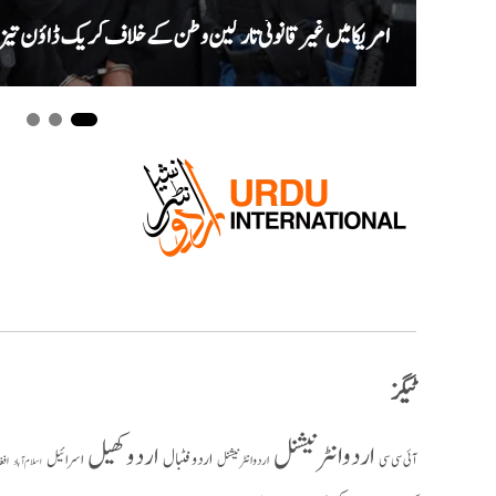
امریکا میں غیر قانونی تارکین وطن کے خلاف کریک ڈاؤن تیز، ایک ماہ میں ری
ٹیگز
اردو انٹرنیشنل
اردو کھیل
اردو فٹبال
اسرائیل
آئی سی سی
اردو انٹر نیشنل
افغ
اسلام آباد