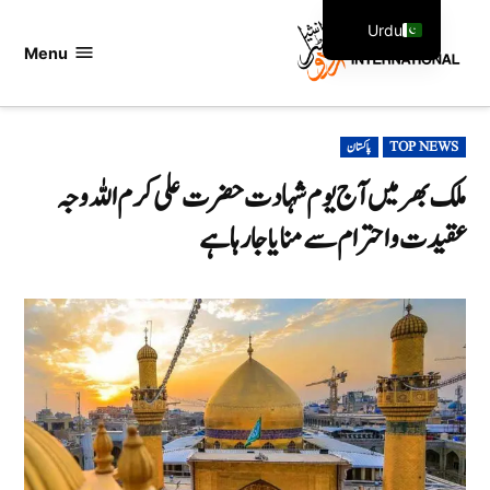
Ski
Urdu
t
Menu
اردو
English
conten
انٹرنیشنل
POSTED
TOP NEWS
پاکستان
IN
ملک بھر میں آج یوم شہادت حضرت علی کرم اللہ وجہ
عقیدت و احترام سے منایا جا رہا ہے