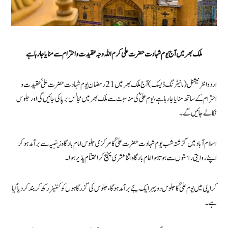
ملک بھر میں آج یوم شہادت حضرت علی کرم اللہ وجہ عقیدت و احترام سے منایا جا رہا ہے
اردو انٹرنیشنل (مانیٹرنگ ڈیسک) آج ملک بھر میں 21 رمضان یوم شہادت حضرت علیؓ عقیدت و
احترام کے ساتھ منایا جا رہا ہے، یوم علیؓ کی مناسبت سے ملک بھر میں مجالس برپا کی جائیں گی اور جلوس
نکالے جائیں گے۔
اسلام آباد میں گزشتہ شب یوم شہادت حضرت علیؓ کا مرکزی جلوس امام بارگاہ زینبیہ سے برآمد ہو کر
اپنے روایتی راستوں سے ہوتا ہوا امام بارگاہ اثنا عشری پہنچ کر اختتام پذیر ہوا۔
کراچی میں یوم علیؓ کا جلوس دوپہر ایک بجے برآمد ہوگا، جلوس کی گزرگاہوں کو کنٹینر رکھ کر بند کر دیا گیا
ہے۔