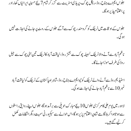
جلوس ایم اے جناح روڈ، ریگل چوک، پریڈی اسٹریٹ سے گزر کر شام 7 بجے حسینیہ ایرانیاں کھارادر
پراختتام پذیر ہوگا۔
جلوس کے اوقات میں ٹریفک کو گرومندر چوک سے آگے جلوس کے روٹ پر جانے کی اجازت نہیں
ہو گی۔
ناظم آباد سے آنے والا ٹریفک لسبیلہ چوک سے نشترروڈ، لیاقت آباد کا ٹریفک تین ہٹی چوک سے جیل
روڈ کی طرف موڑا جائے گا۔
اسٹیڈیم روڈ سے آنے والے ٹریفک کو نیو ایم اے جناح روڈ، شاہراہ پاکستان کے ٹریفک کو لیاقت آباد
نمبر 10 سے ناظم آباد جانے کی اجازت ہوگی۔
لاہور میں یوم علی کامرکزی جلوس 10 بجے مبارک حویلی سے برآمد ہوگا، جلوس اپنے روایتی راستوں
سے ہوتا ہوا کربلا گامے شاہ پر اختتام پزیر ہوگا، اس حوالے سے سیکیورٹی سمیت دیگر انتظامات مکمل
کرلیے گئے ہیں۔