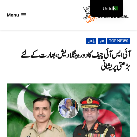
Ski
Urdu
t
Menu
اردو
English
conten
انٹرنیشنل
POSTED
TOP NEWS
انڈیا
پاکستان
IN
آئی ایس آئی چیف کا دورہ بنگلادیش، بھارت کے لئے
بڑھتی پریشانی