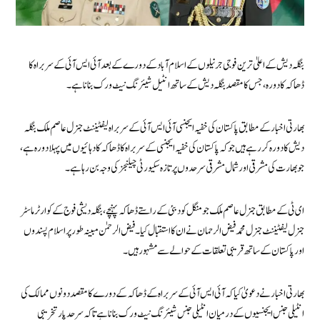
بنگلہ دیش کے اعلیٰ ترین فوجی جرنیلوں کے اسلام آباد کے دورے کے بعد آئی ایس آئی کے سربراہ کا
ڈھاکہ کا دورہ، جس کا مقصد بنگلہ دیش کے ساتھ انٹیل شیئرنگ نیٹ ورک بنانا ہے۔
بھارتی اخبار کے مطابق پاکستان کی خفیہ ایجنسی آئی ایس آئی کے سربراہ لیفٹیننٹ جنرل عاصم ملک بنگلہ
دیش کا دورہ کر رہے ہیں جو کہ پاکستان کی خفیہ ایجنسی کے سربراہ کا ڈھاکہ کا دہائیوں میں پہلا دورہ ہے،
جو بھارت کی مشرقی اور شمال مشرقی سرحدوں پر تازہ سکیورٹی چیلنجز کی وجہ بن رہا ہے۔
ای ٹی کے مطابق جنرل عاصم ملک جو منگل کو دبئی کے راستے ڈھاکہ پہنچے، بنگلہ دیشی فوج کے کوارٹر ماسٹر
جنرل لیفٹیننٹ جنرل محمد فیض الرحمان نے ان کا استقبال کیا۔ فیض الرحمٰن مبینہ طور پر اسلام پسندوں
اور پاکستان کے ساتھ قریبی تعلقات کے حوالے سے مشہور ہیں۔
بھارتی اخبار نے دعویٰ کیا کہ آئی ایس آئی کے سربراہ کے ڈھاکہ کے دورے کا مقصد دونوں ممالک کی
انٹیلی جنس ایجنسیوں کے درمیان انٹیلی جنس شیئرنگ نیٹ ورک بنانا ہے تاکہ سرحد پار تخریبی