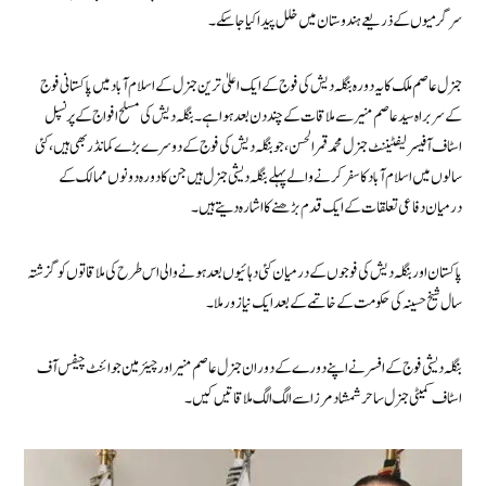
سرگرمیوں کے ذریعے ہندوستان میں خلل پیدا کیا جاسکے۔
جنرل عاصم ملک کا یہ دورہ بنگلہ دیش کی فوج کے ایک اعلیٰ ترین جنرل کے اسلام آباد میں پاکستانی فوج
کے سربراہ سید عاصم منیر سے ملاقات کے چند دن بعد ہوا ہے۔ بنگلہ دیش کی مسلح افواج کے پرنسپل
اسٹاف آفیسر لیفٹیننٹ جنرل محمد قمر الحسن، جو بنگلہ دیش کی فوج کے دوسرے بڑے کمانڈر بھی ہیں، کئی
سالوں میں اسلام آباد کا سفر کرنے والے پہلے بنگلہ دیشی جنرل ہیں جن کا دورہ دونوں ممالک کے
درمیان دفاعی تعلقات کے ایک قدم بڑھنے کا اشارہ دیتے ہیں۔
پاکستان اور بنگلہ دیش کی فوجوں کے درمیان کئی دہائیوں بعد ہونے والی اس طرح کی ملاقاتوں کو گزشتہ
سال شیخ حسینہ کی حکومت کے خاتمے کے بعد ایک نیا زور ملا۔
بنگلہ دیشی فوج کے افسر نے اپنے دورے کے دوران جنرل عاصم منیر اور چیئرمین جوائنٹ چیفس آف
اسٹاف کمیٹی جنرل ساحر شمشاد مرزا سے الگ الگ ملاقاتیں کیں۔