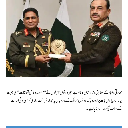
بھارتی اخبار کے مطابق ہندوستان کا نام لیے بغیر دونوں جنرلوں نے "مضبوط دفاعی تعلقات” کی اہمیت
پر زور دیا، اس بات پر زور دیا کہ دونوں ممالک کے درمیان پائیدار شراکت داری کو "بیرونی اثرات
کے خلاف لچکدار” رہنا چاہیے۔