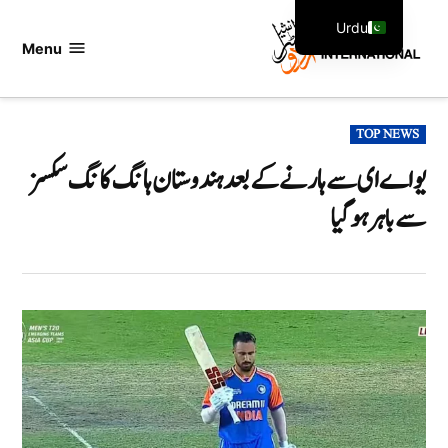
Ski
Urdu
t
Menu
اردو
English
conten
انٹرنیشنل
POSTED
TOP NEWS
IN
یو اے ای سے ہارنے کے بعد ہندوستان ہانگ کانگ سکسز
سے باہر ہو گیا