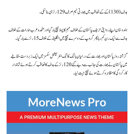
ہدف (130) کے کے تعاقب میں بھارتی ٹیم صرف 129 رنز ہی بنا سکی۔
ہندوستان اپنے روایتی حریف پاکستان کے خلاف مہم کا پہلا میچ ہار گیا اور متحدہ عرب امارات کے خلاف
ہدف سے ایک رن کم رہا پھر گروپ کے دوسرے میچ میں انگلینڈ کے خلاف 15 رنز سے ہار گیا۔
گزشتہ روز پاکستان اور بھارت کے درمیان ہانگ کانگ انٹرنیشنل سکسز میں ایک زبردست مقابلے
میں پاکستان نے بھارت کی جانب سے دیے گئے 120 رنز کے ہدف کا تعاقب کرتے ہوئے شاندار
کارکردگی کا مظاہرہ کرتے ہوئے میچ جیت لیا۔