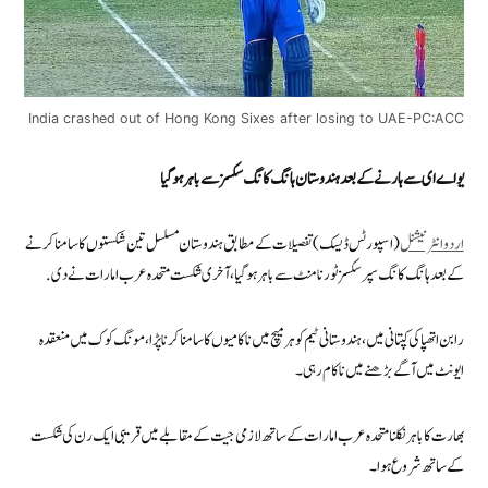
India crashed out of Hong Kong Sixes after losing to UAE-PC:ACC
یو اے ای سے ہارنے کے بعد ہندوستان ہانگ کانگ سکسز سے باہر ہو گیا
اردوانٹرنیشنل
(اسپورٹس ڈیسک) تفصیلات کے مطابق ہندوستان مسلسل تین شکستوں کا سامنا کرنے
کے بعد ہانگ کانگ سپر سکسز ٹورنامنٹ سے باہر ہو گیا، آخری شکست متحدہ عرب امارات نے دی.
رابن اتھپا کی کپتانی میں، ہندوستانی ٹیم کو ہر میچ میں ناکامیوں کا سامنا کرنا پڑا، مونگ کوک میں منعقدہ
ایونٹ میں آگے بڑھنے میں ناکام رہی۔
بھارت کا باہر نکلنا متحدہ عرب امارات کے ساتھ لازمی جیت کے مقابلے میں قریبی ایک رن کی شکست
کے ساتھ شروع ہوا۔