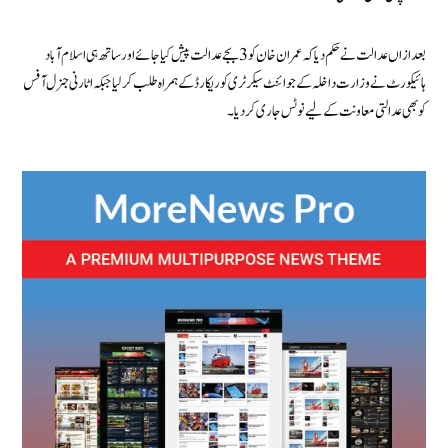
بعدازاں عدالت نے حکم دیا کہ عمران خان کو 3 بجے عدالت پیش کیا جائے اور ساتھ ہی اسلام آباد
ہائیکورٹ نے وزارت داخلہ کے جوائنٹ سیکرٹری کو ریکارڈ کے ہمراہ طلب کر لیا جبکہ اٹارنی جنرل آفس
کو بھی عدالتی معاونت کے لیے نوٹس جاری کر دیا۔