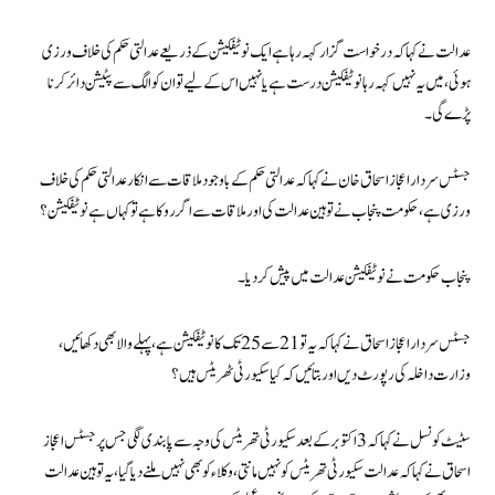
عدالت نے کہا کہ درخواست گزار کہہ رہا ہے ایک نوٹیفکیشن کے ذریعے عدالتی حکم کی خلاف ورزی
ہوئی، میں یہ نہیں کہہ رہا نوٹیفکیشن درست ہے یا نہیں اس کے لیے تو ان کو الگ سے پٹیشن دائر کرنا
پڑے گی۔
جسٹس سردار اعجاز اسحاق خان نے کہا کہ عدالتی حکم کے باوجود ملاقات سے انکار عدالتی حکم کی خلاف
ورزی ہے، حکومت پنجاب نے توہین عدالت کی اور ملاقات سے اگر روکا ہے تو کہاں ہے نوٹیفکیشن؟
پنجاب حکومت نے نوٹیفکیشن عدالت میں پیش کر دیا۔
جسٹس سردار اعجاز اسحاق نے کہا کہ یہ تو 21 سے 25 تک کا نوٹیفکیشن ہے، پہلے والا بھی دکھائیں،
وزارت داخلہ کی رپورٹ دیں اور بتائیں کہ کیا سکیورٹی ٹھریٹس ہیں؟
سٹیٹ کونسل نے کہا کہ 3 اکتوبر کے بعد سکیورٹی تھریٹس کی وجہ سے پابندی لگی جس پر جسٹس اعجاز
اسحاق نے کہا کہ عدالت سکیورٹی تھریٹس کو نہیں مانتی، وکلاء کو بھی نہیں ملنے دیا گیا، یہ توہین عدالت