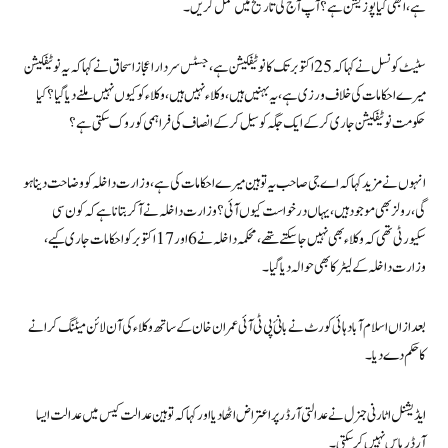
ہے، ابھی کیا پوزیشن ہے؟ آپ آج کی تاریخ میں عمل کریں۔
سٹیٹ کونسل نے کہا کہ 25 اکتوبر تک کا نوٹیفکیشن ہے، جسٹس سردار اعجاز اسحاق نے کہا کہ یہ نوٹیفکیشن
میرے احکامات کی خلاف ورزی ہے، یہ بہنیں ہیں، وکلاء نہیں ہیں، وکلاء کو کیوں نہیں ملنے دیا گیا؟ کیا
حکومت نوٹیفکیشن جاری کر کے ایک جگہ کو سیل کر کے انصاف کی فراہمی کو روک سکتی ہے؟
انہوں نے مزید کہا کہ اے جی صاحب یہ توہین میرے احکامات کی ہے، وزارت داخلہ کو وضاحت دینا ہو
گی، رولز بھی موجود ہیں، یہاں درخواست کیوں آئی؟ وزارت داخلہ نے آکر بتانا ہے کہ کون سی
سکیورٹی تھی کہ وکلاء بھی نہیں جا سکتے تھے، محکمہ داخلہ نے 6 اور 17 اکتوبر کو احکامات جاری کیے،
وزارت داخلہ کے لیٹر کا بھی حوالہ دیا گیا۔
بعدازاں اسلام آباد ہائی کورٹ نے بانئ پی ٹی آئی عمران خان کے ساتھ وکلاء کی آن لائن میٹنگ کرانے
کا حکم دے دیا۔
ایڈیشنل اٹارنی جنرل نے عدالتی آرڈر پر اعتراض اٹھا دیا اور کہا کہ توہین عدالت کیس میں عدالت ایسا
آرڈر پاس نہیں کر سکتی۔