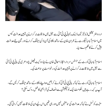
اردو انٹرنیشنل (مانیٹرنگ ڈیسک) بانی پی ٹی آئی سے جیل میں ملاقات نہ کرانے پر توہین عدالت کیس
میں اسلام آباد ہائیکورٹ نے عمران خان کے ساتھ وکلا کی آن لائن میٹنگ کرانے اور تین بجے عدالت
پیش کرنے کا حکم دے دیا۔
اسلام آباد ہائی کورٹ کے جسٹس سردار اعجاز اسحاق خان نے ایڈووکیٹ فیصل چودھری کی بانی پی ٹی آئی
سے جیل میں ملاقات نہ کرانے پر توہین عدالت کی درخواست پر سماعت کی۔
اسلام آباد ہائی کورٹ نے کہا کہ بانئ پی ٹی آئی کو لے کر آئیں وہ اپنے وکلاء کے ساتھ میٹنگ کر لیں گے،
آپ یہ کہہ رہے ہیں حکومت ایک نوٹیفکیشن سے انصاف کی فراہمی کا عمل روک سکتی؟
سٹیٹ کونسل نے کہا کہ عدالت کی سماعتیں نہیں ہو رہی تھیں اس لیے ان کی ملاقات نہیں کرائی گئی۔