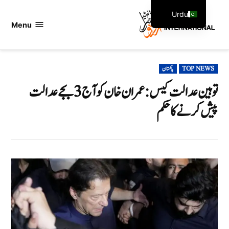
Ski
Urdu
t
Menu
اردو
English
conten
انٹرنیشنل
POSTED
TOP NEWS
پاکستان
IN
توہین عدالت کیس: عمران خان کو آج 3 بجے عدالت
پیش کرنے کا حکم