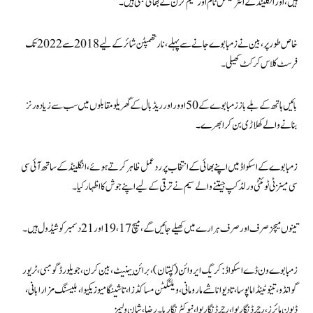
ہیں، اور انگلینڈ کے انٹرنیشنل ٹام اور سیم کرن کے بھائی بھی ہیں۔”
خاص طور پر، بین نے زمبابوے جانے سے پہلے، نارتھمپٹن ​​شائر کے لیے 2018 سے 2022 تک
فرسٹ کلاس کرکٹ کھیلی۔
بائیں ہاتھ کے بلے باز زمبابوے کے 50 اوور اور ریڈ بال کے گھریلو مقابلوں میں سب سے زیادہ رنز
بنانے والے کھلاڑی بن کر ابھرے۔
زمبابوے کے اسکواڈ میں اپنے بھائی کے انتخاب پر ردعمل ظاہر کرتے ہوئے، انگلینڈ کے ساتھ آئی سی
سی مینز ٹی ٹوئنٹی ورلڈ کپ جیتنے والے سیم نے ترقی کے لیے اپنے جوش کا اظہار کیا۔
تینوں میچز صرف اور صرف ہرارے میں کھیلے جائیں گے، میچ 17، 19 اور 21 دسمبر کو شیڈول ہیں۔
زمبابوے ون ڈے اسکواڈ: کریگ ایروائن (کپتان)، برائن بینیٹ، بین کرن، جویلورڈ گومبی، ٹریور
گوانڈو، ٹینوٹینڈا ماپوسا، تادیواناشے مارومانی، ویلنگٹن مساکڈزا، تاشینگا میوزیکیوا، بلیسنگ مزارابانی،
ڈیون مائرز، رچرڈ نگاریوا، رچرڈ نگاریوا، نیوکٹر نگاریا۔ رضا، شان ولیمز