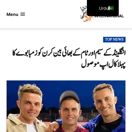
Ski
Urdu
t
Menu
اردو
English
conten
انٹرنیشنل
POSTED
TOP NEWS
IN
انگلینڈ کے سیم اور ٹام کے بھائی بین کرن کو زمبابوے کا
پہلا کال اپ موصول