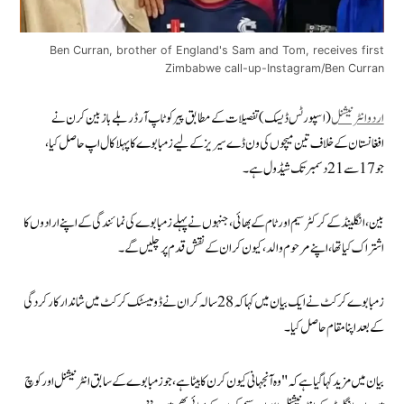
Ben Curran, brother of England's Sam and Tom, receives first
Zimbabwe call-up-Instagram/Ben Curran
اردوانٹرنیشنل
(اسپورٹس ڈیسک) تفصیلات کے مطابق پیر کو ٹاپ آرڈر بلے باز بین کرن نے
افغانستان کے خلاف تین میچوں کی ون ڈے سیریز کے لیے زمبابوے کا پہلا کال اپ حاصل کیا،
جو 17 سے 21 دسمبر تک شیڈول ہے۔
بین، انگلینڈ کے کرکٹر سیم اور ٹام کے بھائی، جنہوں نے پہلے زمبابوے کی نمائندگی کے اپنے ارادوں کا
اشتراک کیا تھا، اپنے مرحوم والد، کیون کران کے نقش قدم پر چلیں گے۔
زمبابوے کرکٹ نے ایک بیان میں کہا کہ 28 سالہ کران نے ڈومیسٹک کرکٹ میں شاندار کارکردگی
کے بعد اپنا مقام حاصل کیا۔
بیان میں مزید کہا گیا ہے کہ "وہ آنجہانی کیون کرن کا بیٹا ہے، جو زمبابوے کے سابق انٹرنیشنل اور کوچ