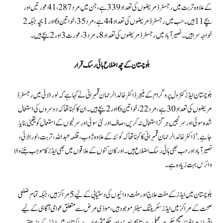
کے علاوہ تربت میں رجسٹرڈ مریضوں کی تعداد 339ہے، جن میں مرد 287 ، 41 عورتیں اور
بچے 11 ہیں۔ حب میں رجسٹرڈ مریضوں کی تعداد 44 ہے، مرد35 ،خواتین6 اور 1 بچہ جبکہ 2
خواجہ سرا ہیں۔ نصیرآباد میں رجسٹرڈ مریضوں کی تعداد 8۔مرد 3،عورت 3 اور 2 بچے ہیں۔
بلوچستان کے چھ اضلاع ہائی رسک قرار
بلوچستان ایڈز کنٹرول پروگرام کے منیجر ڈاکٹر خالد الرحمان قمبرانی نے کہا ہے کہ لورالائی میں رجسٹرڈ
مریضوں کی تعداد 30 ہے، مرد 22 ،خواتین6 اور 2 بچے ہیں۔ ان کا کہنا تھا کہ دوسروں کی استعمال
شدہ سوئی اور سرنجیں ہرگز استعمال نہ کریں، صاف اور نئی سوئی اور سرنجوں کے استعمال کویقینی بنایا
جاہے.’ڈاکٹر خالد الرحمان قمبرانی کا کہنا تھا کہ کوئٹہ کے علاوہ ژوب، قلعہ عبداللہ، تربت، لورالائی،
نصیر آباد اور حب بھی ہائی رسک اضلاع ہیں۔اور کان کنوں کے علاقوں میں بھی ایڈز کا موجب بننے والا
وائرس بہت زیادہ ہے۔
بلوچستان میں ایڈز کے مفت علاج اور مفت دوائیوں کی دستیابی کے لیے 5مراکز ہیں، جبکہ تمام ضلعی
صحت کے مراکز میں ایڈز سکریننگ سینٹر موجود ہیں،موذی مرض سے متعلق عوامی آگاہی کے لیے
اقدامات اٹھانا صحیح حکمت عملی ہے، تاہم ماہرین اور حکومتی ادارے پاکستان میں ایڈز کے بڑھتے