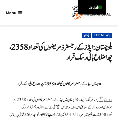
Ski
Urdu
t
Menu
اردو
English
conten
انٹرنیشنل
POSTED
TOP NEWS
پاکستان
IN
بلوچستان :ایڈز کے رجسٹرڈ مریضوں کی تعداد 2358،
چھ اضلاع ہائی رسک قرار
بلوچستان ،ایڈز کے رجسٹرڈ مریضوں کی تعداد 2358، چھ اضلاع ہائی رسک قرار
اردو انٹرنیشنل
(مانیڑنگ ڈیسک) بلوچستان میں ایڈز کے رجسٹرڈ مریضوں کی تعداد 2358 ہے.
سرکاری اعداد و شمار کے مطابق اس سال کوئٹہ میں ایچ آئی وی سے متاثرہ رجسٹرڈ افراد کی
تعداد 2358 ہے جن میں مرد 1751 ، خواتین 472، بچے 99اورخواجہ سرا 36شامل ہیںاس