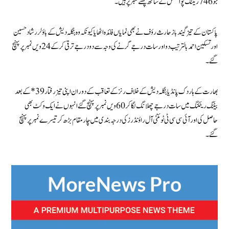
جو 746 ریٹنگ پوائنٹس کے ساتھ چھٹے نمبر پر ہیں۔
پاکستان کے تیز گیند باز حارث رؤف نے بھی نمایاں فائدہ اٹھایا کیونکہ وہ بنگلہ دیش کے باؤلر رشاد حسین
اور تسکین احمد بالترتیب دو اور سات درجے گرنے کی وجہ سے دو درجے ترقی کرکے 24 ویں نمبر پر پہنچ
گئے۔
بھارت کےہاردک پانڈیا بنگلہ دیش کے خلاف رنز کے تعاقب کے دوران اپنی تیز رفتار 39* کے بعد
بیٹنگ رینکنگ میں سات درجے چھلانگ لگا کر 60 ویں نمبر پر پہنچ گئے انہوں نے ایک وکٹ بھی
حاصل کی اور آئی سی سی ٹی ٹوئنٹی آل راؤنڈرز کی درجہ بندی میں چار مقام بڑھ کر تیسرے نمبر پر پہنچ
گئے۔