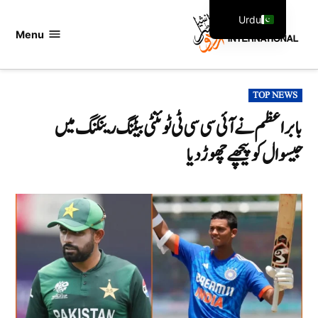
Ski
Urdu
t
Menu
اردو
English
conten
انٹرنیشنل
POSTED
TOP NEWS
IN
بابر اعظم نے آئی سی سی ٹی ٹوئنٹی بیٹنگ رینکنگ میں
جیسوال کو پیچھے چھوڑ دیا