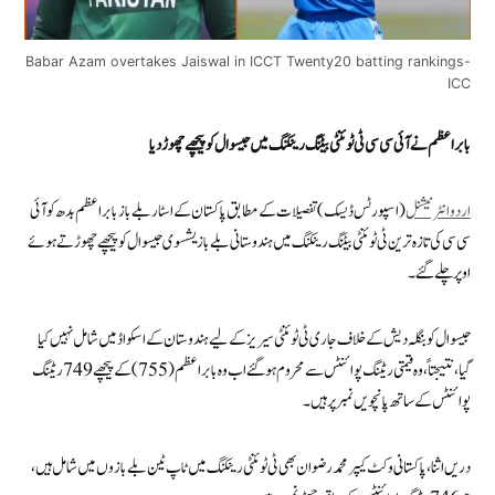
Babar Azam overtakes Jaiswal in ICCT Twenty20 batting rankings-
ICC
بابر اعظم نے آئی سی سی ٹی ٹوئنٹی بیٹنگ رینکنگ میں جیسوال کو پیچھے چھوڑ دیا
اردوانٹرنیشنل
(اسپورٹس ڈیسک) تفصیلات کے مطابق پاکستان کے اسٹار بلے باز بابر اعظم بدھ کو آئی
سی سی کی تازہ ترین ٹی ٹوئنٹی بیٹنگ رینکنگ میں ہندوستانی بلے باز یشسوی جیسوال کو پیچھے چھوڑتے ہوئے
اوپر چلے گئے۔
جیسوال کو بنگلہ دیش کے خلاف جاری ٹی ٹوئنٹی سیریز کے لیے ہندوستان کے اسکواڈ میں شامل نہیں کیا
گیا، نتیجتاً، وہ قیمتی ریٹنگ پوائنٹس سے محروم ہو گئے اب وہ بابر اعظم (755) کے پیچھے 749 ریٹنگ
پوائنٹس کے ساتھ پانچویں نمبر پر ہیں۔
دریں اثنا، پاکستانی وکٹ کیپر محمد رضوان بھی ٹی ٹوئنٹی رینکنگ میں ٹاپ ٹین بلے بازوں میں شامل ہیں،