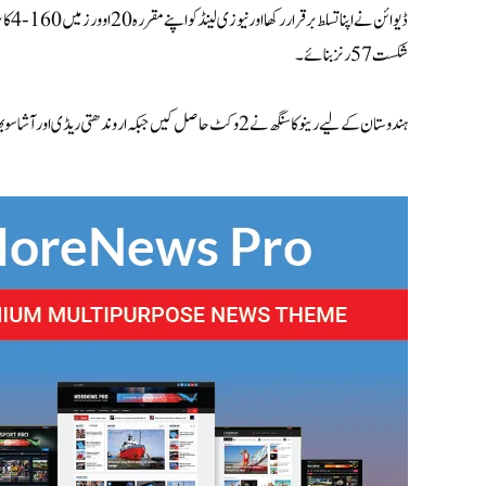
شکست 57 رنز بنائے۔
ہندوستان کے لیے رینوکا سنگھ نے 2 وکٹ حاصل کیں جبکہ اروندھتی ریڈی اور آشا سوبھانہ ایک کھلاڑی کو آوٹ کرنے میں کامیاب ہوئی.