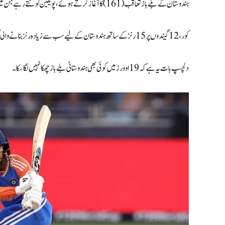
ہندوستان کے بلے باز تعاقب (161) کا آغاز کرتے ہوئے، پویلین لوٹتے رہے جن میں تجربہ کار اسمرتی مندھانا اور کپتان ہرمن پریت کور شامل تھیں۔
کور، 12 گیندوں پر 15 رنز کے ساتھ ہندوستان کے لیے سب سے زیادہ رنز بنانے والی کھلاڑی بھی رہیں۔
دلچسپ بات یہ ہے کہ 19 اوورز میں کوئی بھی ہندوستانی بلے باز چھکا نہیں لگا سکا۔