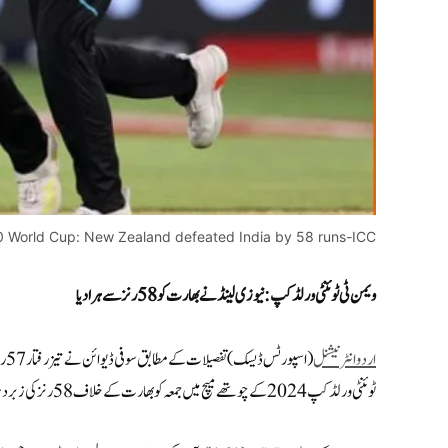
World Cup: New Zealand defeated India by 58 runs-ICC
ویمن ٹی ٹوئنٹی ورلڈ کپ:نیوزی لینڈ نے بھارت کو 58 رنز سےہرا دیا
اردوانٹرنیشنل
ٹوئنٹی ورلڈ کپ 2024 کے چوتھے میچ میں جمعہ کو بھارت کے خلاف 58 رنز کی زبردست فتح دلائی۔