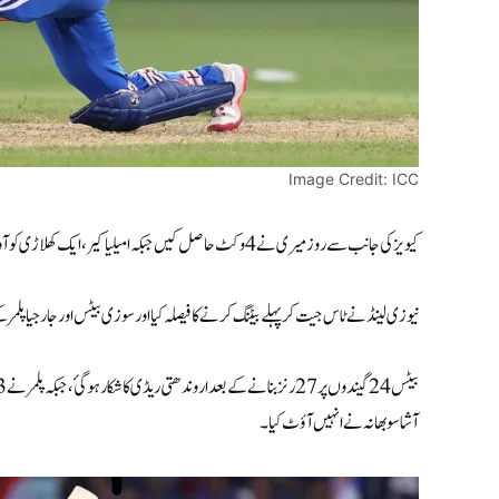
Image Credit: ICC
کیویز کی جانب سے روز میری نے 4 وکٹ حاصل کیں جبکہ امیلیا کیر، ایک کھلاڑی کو آوٹ کرنے میں کامیاب ہوئی.
نیوزی لینڈ نے ٹاس جیت کر پہلے بیٹنگ کرنے کا فیصلہ کیا اور سوزی بیٹس اور جارجیا پلمر کے درمیان 7.4 اوور میں 67 رنز کے ابتدائی اسٹینڈ کی بدولت شاند
آشا سوبھانہ نے انہیں آؤٹ کیا۔