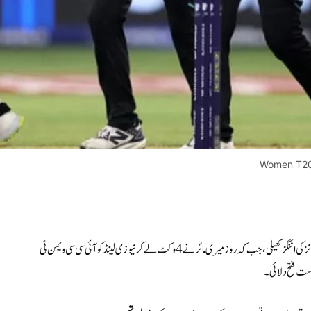
Women T20 
(اسپورٹس ڈیسک) تفصیلات کے مطابق سوفی ڈیوائن نے تیز رفتار 57 رنز کی اننگز کھیلی، جب کہ روزمیری مائر نے 4 وکٹ لے کر نیوزی لینڈ کو آئی سی سی ویمن ٹی