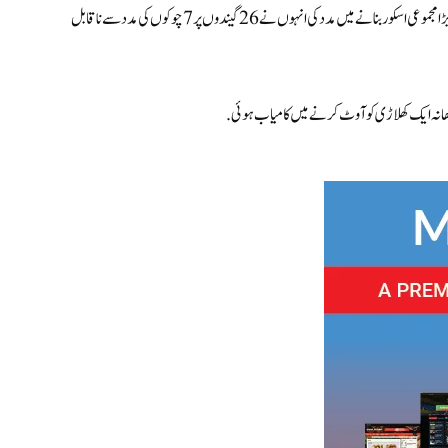
ڈیوائن نے اپنا تسلط برقرار رکھا اور نیوزی لینڈ کو اپنے مقررہ 20 اوورز میں 160-4 کا بڑا مجموعی اسکور بنانے میں مدد کی انہوں نے 26 گیندوں پر 7 چوکوں کی مدد سے ناقابل