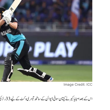
Image Credit: ICC
اس کے بعد امیلیا کیر نے کپتان سوفی ڈیوائن کے ساتھ تیسری وکٹ کے لیے 33 رنز کی شراکت کے دوران 22 گیندوں پر 13 رنز کی شاندار اننگز کھیلی۔