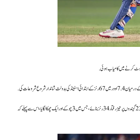
ار شروع شروعات کی.
بیٹس 24 گیندوں پر 27 رنز بنانے کے بعد اروندھتی ریڈی کا شکار ہو گئ، جبکہ پلمر نے 23 گیندوں پر تیز رفتار 34 رنز بنائے، جس میں 3 چوکے اور ایک چھکا لگایا، اس سے پہلے کہ