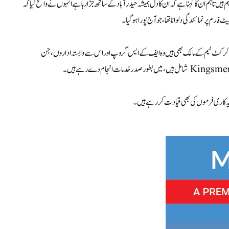
ہیں تاہم ان کا کہنا ہے کہ ان کا دل ہمیشہ حیدرآباد کے ساتھ جڑا رہا ہے انہوں نے واضح کیا کہ
ارم پر نمائندگی دلوانا تھا، جو آج پورا ہو گیا۔
زمین کرکٹ ٹیم کے مالک بھی ہیں وہ ایف کے ایس گروپ اور اس سے وابستہ اداروں، جن
ایہ کاری فرموں کی بھی قیادت کر رہے ہیں۔