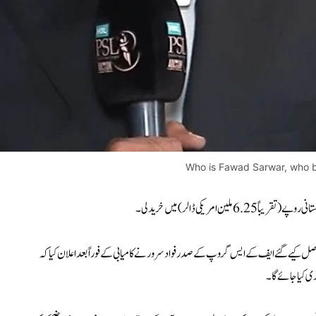
Who is Fawad Sarwar, who 
حاصل کیے گئے ایف کے ایس گروپ کے صدر فواد سرور نے کامیابی کے فوراً بعد اعلان کیا کہ
ری کیا جائے گا۔