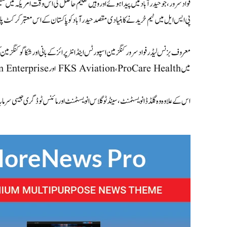
فواد سرور، جو حیدرآباد میں پیدا ہوئے اور وہیں تعلیم حاصل کی اس وقت امریکہ میں مقیم 
پی ایس ایل میں ٹیم خریدنے کا بنیادی مقصد حیدرآباد کو پاکستان کے اس معتبر کرکٹ پلیٹ ف
معروف بزنس لیڈر فواد سرور کنگزمین اسپورٹس اینڈ انٹرپرائز کے بانی اور شکاگو کنگ
میں FKS Aviation، ProCare Health اور Kingsmen Enterprise شامل ہیں، میں بطور صدر خدمات انجام دے رہے ہیں۔
اس کے علاوہ وہ گلڈڈ انویسٹمنٹ، سینڈ ٹو گلاس انویسٹمنٹ اور مائنس ٹو ڈگری جیسی سرم