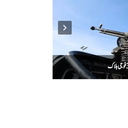
دہشت گردوں کا حملہ ناکام، سیکیورٹی فورسز ن