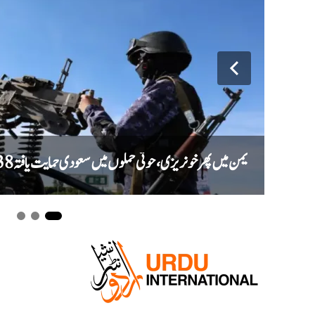
یمن میں پھر خونریزی، حوثی حملوں میں سعودی حمایت یافتہ 38 فوجی ہلاک