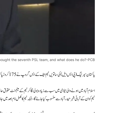
bought the seventh PSL team, and what does he do?-PCB
پاکستان سپر لیگ (پی ایس ایل) کی ساتویں ٹیم ایف کے ایس گروپ نے 175 کروڑ پاکستانی روپے (تقریباً 6.25 ملین امریکی ڈالر) میں خرید لی۔
اسلام آباد میں ہونے والی نیلامی میں سب سے زیادہ بولی لگا کر ٹیم کے مینجمنٹ حقوق 
ٹیم کو ان کے آبائی شہر حیدرآباد سے منسوب کیا جائے گا، جبکہ ٹیم کا مکمل نام بعد میں جا