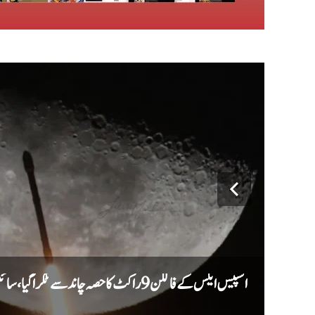
اسپیس ایکس کے فالکن 9 راکٹ کا حصہ چاند سے ٹکرا گیا، سائنس دان نئے گڑھے کا جائزہ لیں گے