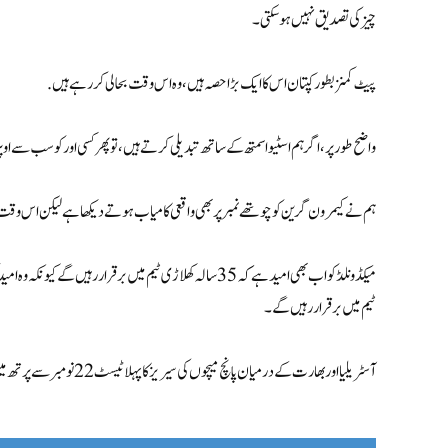
چیز کی تصدیق نہیں ہو سکتی۔
پیٹ کمنز بطور کپتان اس کا ایک بڑا حصہ ہیں، وہ اس وقت بحالی کر رہے ہیں.
واضح طور پر، اگر ہم اسٹیو اسمتھ کے ساتھ تبدیلی کرتے ہیں، تو پھر کسی اور کو سب سے اوپ
ہم نے کیمرون گرین کو چوتھے نمبر پر بھی واقعی کامیاب ہوتے دیکھا ہےلیکن اس وقت ک
میکڈونلڈ کو اب بھی امید ہے کہ 35 سالہ کھلاڑی ٹیم میں برقرا
ٹیم میں برقرار رہیں گے۔
آسٹریلیا اور بھارت کے درمیان پانچ میچوں کی سیریز کا پہلا ٹیسٹ 22 نومبر سے پرتھ میں شروع ہوگا۔