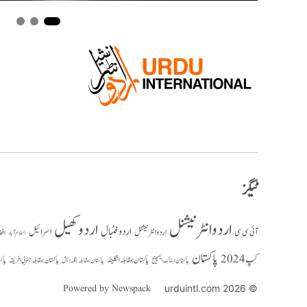
ٹیگز
اردو انٹرنیشنل
اردو کھیل
اردو فٹبال
اسرائیل
آئی سی سی
اردو انٹر نیشنل
افغ
اسلام آباد
پاکستان
کپ 2024
پاکستان بمقابلہ انگلینڈ
پاکستان بمقابلہ جنوبی افریقہ
پاک
پاکستان بمقابلہ بنگلہ دیش
پاکستان اسٹاک ایکسچینج
Powered by Newspack
© 2026 urduintl.com