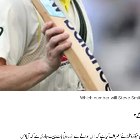
Which number will Steve Smith
گے؟
میکڈونلڈ نے اعتراف کیا ہے کہ اس حوالے سے اندرونی بات چیت جاری ہے کہ آیا اس