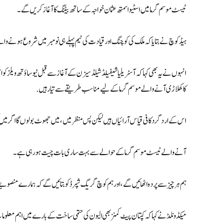
ٹیسٹ موسم گرما میں اسٹیو اسمتھ عثمان خواجہ کے ساتھ بیٹنگ کا آغاز کریں گے۔
ہیڈ کوچ نے بتایا کہ ملک کی کوچنگ اور قیادت کی ٹیم پہلے ہی نومبر میں شروع ہونے و
انہوں نے یہ بھی کہا کہ آسٹریلیا شیفیلڈ شیلڈ سیزن کے آغاز سے قبل نیو ساؤتھ ویلز کو ا
کا کھلاڑی آنے والے موسم گرما کے لیے مناسب طریقے سے تیارہیں.
اس کے ارد گرد کافی قیاس آرائیاں ہیں لیکن پس منظر میں، میں جھوٹ بولوں گا اگر م
آنے والے ٹیسٹ موسم گرما کے حوالے سے بہت ساری بات چیت ہو رہی ہے۔
ہم ہر چیز سے پردہ اٹھائیں گے، اور ہم کوچ گریگ شپرڈ کو بتائیں گے کہ ہمارے منصوبے کیا
میکڈونلڈ نے کہا کہ کپتان پیٹ کمنز بھی الیون کی حتمی ساخت کے بارے میں اہم معلوم