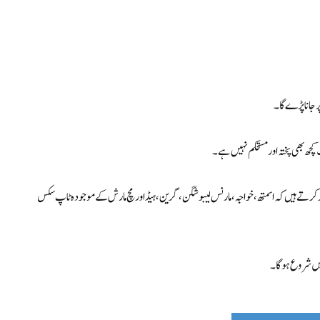
ر جانا پڑے گا۔
چھ بھی پختہ اور مستحکم نہیں ہے۔
ر رہیں گے کیونکہ وہ امید کرتے ہیں کہ اسمتھ، خواجہ، مارنس لیبوشگن، گرین، ہیڈ اور مچ مارش کے موجودہ ٹاپ سکس