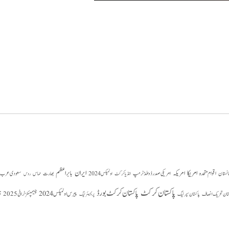
امریکا
ایران
امریکہ
بابر اعظم
اقوام متحدہ
بھارت
سعودی عرب
انستان
امریکی صدر ڈونلڈ ٹرمپ
حماس
انڈیا کرکٹ
اولمپکس 2024
روس
پاکستان کرکٹ
پاکستان کرکٹ بورڈ
پیرس اولمپکس 2024
ستان تحریک انصاف
چیمپئنز ٹرافی 2025
چ
پاکستان سپر لیگ
پریمیئر لیگ