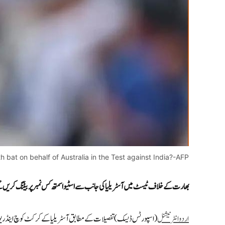
 bat on behalf of Australia in the Test against India?-AFP
بھارت کے خلاف ٹیسٹ میں آسٹریلیا کی جانب سے اسٹیو اسمتھ کس نمبرپر بیٹنگ کریں 
اردوانٹرنیشنل
(اسپورٹس ڈیسک) تفصیلات کے مطابق آسٹریلیا کے کرکٹ کوچ اینڈریو 