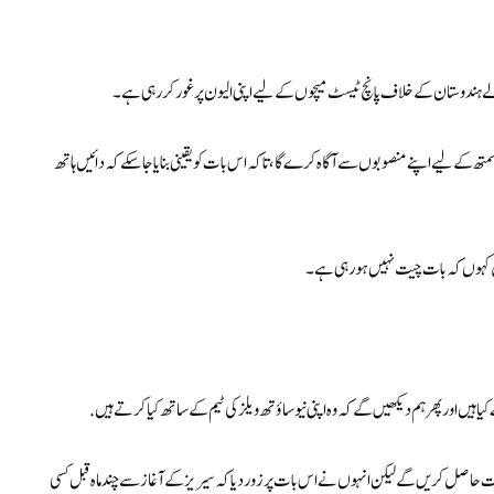
الے ہندوستان کے خلاف پانچ ٹیسٹ میچوں کے لیے اپنی الیون پر غور کر رہی ہے۔
سمتھ کے لیے اپنے منصوبوں سے آگاہ کرے گا، تاکہ اس بات کو یقینی بنایا جا سکے کہ دائیں ہاتھ
یں کہوں کہ بات چیت نہیں ہو رہی ہے۔
 ہیں اور پھر ہم دیکھیں گے کہ وہ اپنی نیو ساؤتھ ویلز کی ٹیم کے ساتھ کیا کرتے ہیں.
ات حاصل کریں گے لیکن انہوں نے اس بات پر زور دیا کہ سیریز کے آغاز سے چند ماہ قبل کسی