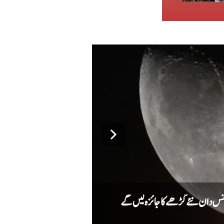
میٹا کا اے آئی ماڈل سائبر