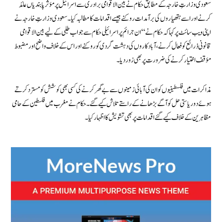
سعودی وزارتِ خارجہ کے مطابق حکام نے بین الاقوامی برادری سے اسرائیل پر مؤثر پابندیاں عائد
کرنے اور اسے ہتھیاروں کی برآمدات روکنے جیسے اقدامات کا مطالبہ کیا۔سعودی وزارتِ خارجہ نے
اپنی ویب سائٹ پر کہا کہ حکام نے “ان جرائم پر اسرائیلی حکام سے جواب طلبی کے لیے بین الاقوامی
قانونی ذرائع کو فعال کرنے، آبادکاروں کی دہشت گردی کو روکنے اور اس کے خلاف واضح اور مضبوط
مؤقف اختیار کرنے کی ضرورت پر بھی زور دیا۔
مذاکرات میں فلسطینیوں کو ان کی آبائی زمینوں سے بے گھر کرنے کی کسی بھی کوشش کو مسترد کرتے
ہوئے دو ریاستی حل کو آگے بڑھانے کے راستے تلاش کیے گئے۔ حکام نے مغرب میں فلسطین کے حامی
مظاہرین کے خلاف کیے گئے اقدامات پر بھی تشویش کا اظہار کیا۔