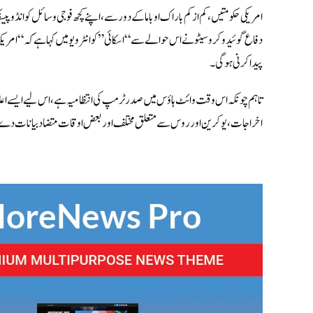
امریکی حکومتیں، کم از کم باراک اوباما کے دور سے، اپنے کچھ فوجی وسائل کو انڈو پ
دفاع گوئیدو کروسیٹو نے اس حوالے سے “اسکائی” کو انٹرویو میں کہا ہے کہ
“امریکہ
پیدا کرنی ہوگی۔
تاہم چونکہ اس وقت وائٹ ہاؤس میں صدر ٹرمپ کی انتظامیہ ہے، اس لیے ایسے اعلان
اخراجات، یوکرین اور روس سے متعلق مختلف اور بعض اوقات متضاد بیانات دے