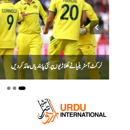
کرکٹ آسٹریلیا نے کھلاڑیوں پر نئی پابندیاں عائد کر دیں