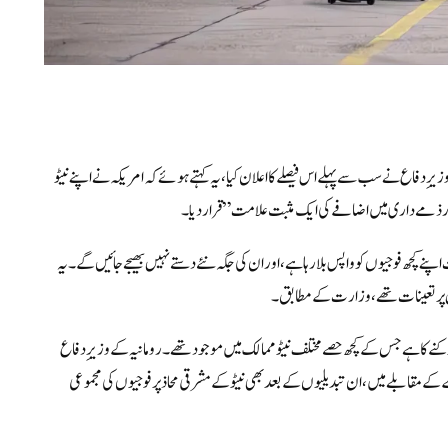
ِ دفاع نے سب سے پہلے اس فیصلے کا اعلان کیا، یہ کہتے ہوئے کہ امریکہ نے اپنے نیٹو
اور ذمے داری میں اضافے کی ایک مثبت علامت” قرار دیا۔
اپنے کچھ فوجیوں کو واپس بلا رہا ہے، اور ان کی جگہ نئے دستے نہیں بھیجے جائیں گے۔
یہ
بیس پر تعینات تھے، وزارت کے مطابق۔
کنے کا ہے جس کے کچھ حصے مختلف نیٹو ممالک میں موجود تھے۔
رومانیہ کے وزیرِ دفاع
 کے مقابلے میں،ان تبدیلیوں کے بعد بھی نیٹو کے مشرقی محاذ پر فوجیوں کی مجموعی