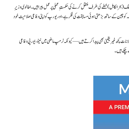
یسفک (بحرالکاہل) خطے کی طرف منتقل کرنے کی حکمتِ عملی پر عمل پیرا ہیں۔
اطالوی وزیرِ
 کو چین کے ساتھ بڑھتی ہوئی مسابقت کی فکر ہے، اور یورپ کو اپنی دفاعی صلاحیت خود
ات کچھ غیر یقینی بھی پیدا کرتے ہیں — کیونکہ ٹرمپ ماضی میں نیٹو، یورپی دفاعی
 چکے ہیں۔