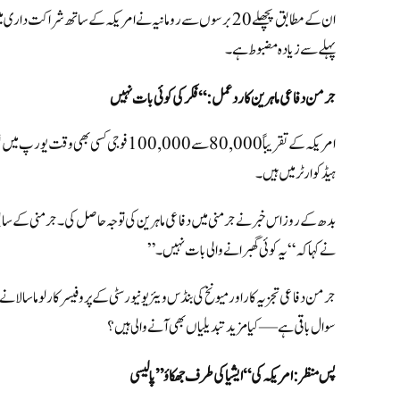
ان کے مطابق
پچھلے 20 برسوں سے رومانیہ نے امریکہ کے ساتھ شراکت دار
پہلے سے زیادہ مضبوط ہے۔
جرمن دفاعی ماہرین کا ردعمل: “فکر کی کوئی بات نہیں
ہیڈکوارٹر میں ہیں۔
بدھ کے روز اس خبر نے جرمنی میں دفاعی ماہرین کی توجہ حاصل کی۔
جرمنی کے سابق
نے کہا کہ “یہ کوئی گھبرانے والی بات نہیں۔”
جرمن دفاعی تجزیہ کار اور میونخ کی بنڈس ویئر یونیورسٹی کے پروفیسر کارلو ماسالا
سوال باقی ہے — کیا مزید تبدیلیاں بھی آنے والی ہیں؟
پس منظر: امریکہ کی “ایشیا کی طرف جھکاؤ” پالیسی