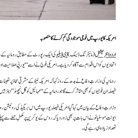
امریکہ کا یورپ میں فوجی موجودگی کم کرنے کا منصوبہ
اردو انٹرنیشنل
(مانیٹرنگ ڈیسک)
ڈی ڈبلیو
کی ایک رپورٹ کے مطابق رومانیہ کے وزیر
اتحادیوں کو اس اقدام سے آگاہ کر دیا ہے۔ امریکی فوج نے اسے “یورپی صلاحیت 
رومانیہ کی وزارتِ دفاع نے بدھ کے روز کہا کہ امریکہ نیٹو کے مشرقی محاذ پر تعینات 
فیصلہ ان فوجیوں کو بھی متاثر کرے گا جو رومانیہ کے “مہائیل کوگل نِچینو” ایئر
وزارتِ دفاع کے بیان میں کہا گیا
امریکی فیصلہ یورپ میں اس بریگیڈ کی روٹیشن رو
ایونت موسٹیانو نے اس بات پر بھی زور دیا کہ روس کے یوکرین پر مکمل حملے سے پہلے
تعداد زیادہ ہی رہے گی۔