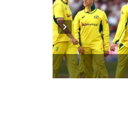
یمن میں پھر خونریزی، حوثی حملوں 