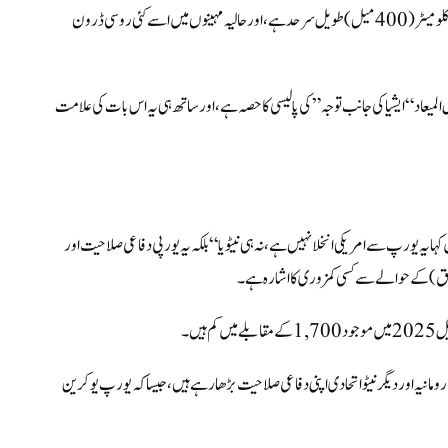
یاد رہے کہ یورپی یونین اور نیٹو کے رکن رومانیہ کی یوکرین کے ساتھ تقریباً 650 کلومیٹر (400 میل) طویل سرحد ہے، اور حالیہ مہینوں میں اسے کئی روسی ڈرون
المیعاد “ایشیا کی جانب توجہ” کی پالیسی کا حصہ ہے، اور ساتھ ہی یہ اس بات کی علامت
کہا
یہ یورپ سے امریکی انخلا نہیں ہے، نہ ہی نیٹو یا “بلکہ یہ یورپی دفاعی صلاحیت اور
کہ رومانیہ اور دیگر نیٹو اتحادی اپنی دفاعی صلاحیت بڑھا رہے ہیں، جیسا کہ یورپ یوکرین