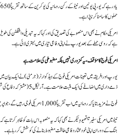
حملوں کا سامنا کرنا پڑا ہے۔
امریکی حکام نے بھی اس منصوبے کی تصدیق کی اور کہا کہ یہ تبدیلی واشنگٹن کی طویل 
ہے کہ روسی حملے کے بعد یورپ نے اپنی دفاعی تیاری میں بہتری لائی ہے۔
امریکی فوج کا مؤقف،یہ کمزوری نہیں بلکہ مضبوطی کی علامت ہے
یورپ اور افریقہ میں تعینات امریکی فوج کے ہیڈکوارٹر (جرمنی) نے ایک بیان میں 
ذمے داری میں اضافے کی ایک مثبت علامت ہے۔آرٹیکل 5 (مشترکہ دفاع کی شق) کے حوالے سے کسی کمزوری کا اشارہ ہے۔
فوج نے مزید بتایا کہ رومانیہ میں اب تقریباً 1,000 امریکی فوجی رہیں گے، جو اپریل 2025 میں موجود 1,700 کے مقابلے میں کم ہیں۔
نیٹو میں امریکی سفیر میتھیو وِٹیکر نے بھی کہا کہ یہ منصوبہ اس بات کو ظاہر کرتا ہے 
جنگ کے دوران اپنی خود مختار دفاعی طاقت مضبوط بنانے کی کوشش کر رہا ہے۔