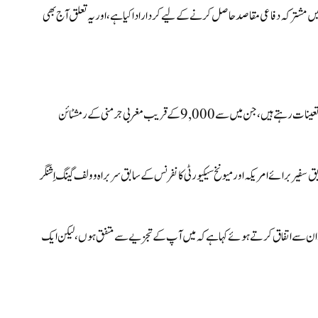
ی میں مشترکہ دفاعی مقاصد حاصل کرنے کے لیے کردار ادا کیا ہے، اور یہ تعلق آج بھی
امریکہ کے تقریباً 80,000 سے 100,000 فوجی کسی بھی وقت یورپ میں تعینات رہتے ہیں، جن میں سے 9,000 کے قریب مغربی جرمنی کے رمشٹائن
 سفیر برائے امریکہ اور میونخ سیکیورٹی کانفرنس کے سابق سربراہ وولف گینگ اِشنگر
 نے ان سے اتفاق کرتے ہوئے کہا ہے کہ
میں آپ کے تجزیے سے متفق ہوں، لیکن ایک