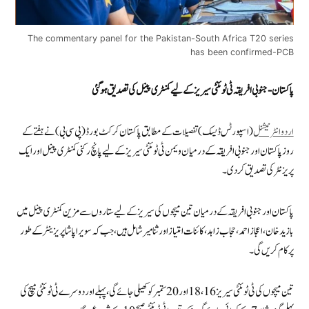
The commentary panel for the Pakistan-South Africa T20 series
has been confirmed-PCB
پاکستان-جنوبی افریقہ ٹی ٹوئنٹی سیریز کے لیے کمنٹری پینل کی تصدیق ہو گئی
اردوانٹرنیشنل
(اسپورٹس ڈیسک) تفصیلات کے مطابق پاکستان کرکٹ بورڈ (پی سی بی) نے ہفتے کے
روز پاکستان اور جنوبی افریقہ کے درمیان ویمن ٹی ٹوئنٹی سیریز کے لیے پانچ رکنی کمنٹری پینل اور ایک
پریزنٹر کی تصدیق کر دی۔
پاکستان اور جنوبی افریقہ کے درمیان تین میچوں کی سیریز کے لیے ستاروں سے مزین کمنٹری پینل میں
بازید خان، اعجاز احمد، حجاب زاہد، کائنات امتیاز اور ثنا میر شامل ہیں، جب کہ سویرا پاشا پریزینٹر کے طور
پر کام کریں گی۔
تین میچوں کی ٹی ٹوئنٹی سیریز 16، 18 اور 20 ستمبر کو کھیلی جائے گی، پہلے اور دوسرے ٹی ٹوئنٹی میچ کی