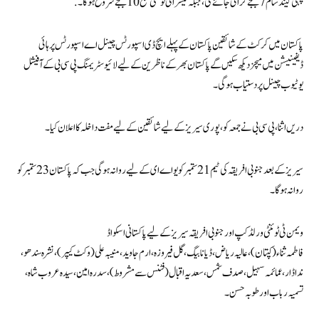
پہلی گیند شام 7 بجے کرائی جائے گی، جبکہ تیسرا ٹی ٹوئنٹی صبح 10 بجے شروع ہوگا۔ .
پاکستان میں کرکٹ کے شائقین پاکستان کے پہلے ایچ ڈی اسپورٹس چینل اے اسپورٹس پر ہائی
ڈیفینیشن میں میچز دیکھ سکیں گے پاکستان بھر کے ناظرین کے لیے لائیو سٹریمنگ پی سی بی کے آفیشل
یوٹیوب چینل پر دستیاب ہوگی۔
دریں اثنا، پی سی بی نے جمعہ کو، پوری سیریز کے لیے شائقین کے لیے مفت داخلہ کا اعلان کیا۔
سیریز کے بعد جنوبی افریقہ کی ٹیم 21 ستمبر کو یو اے ای کے لیے روانہ ہوگی جب کہ پاکستان 23 ستمبر کو
روانہ ہوگا۔
ویمن ٹی ٹوئنٹی ورلڈ کپ اور جنوبی افریقہ سیریز کے لیے پاکستانی اسکواڈ
فاطمہ ثناء (کپتان)، عالیہ ریاض، ڈیانا بیگ، گل فیروزہ، ارم جاوید، منیبہ علی (وکٹ کیپر)، نشرہ سندھو،
ندا ڈار، عمائمہ سہیل، صدف شمس، سعدیہ اقبال (فٹنس سے مشروط)، سدرہ امین، سیدہ عروب شاہ ،
تسمیہ رباب اور طوبہ حسن۔