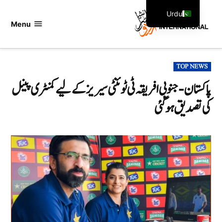
Ski
Urdu
t
Menu
اردو
English
conten
انٹرنیشنل
POSTED
TOP NEWS
IN
پاکستان-جنوبی افریقہ ٹی ٹوئنٹی سیریز کے لیے کمنٹری پینل
کی تصدیق ہو گئی