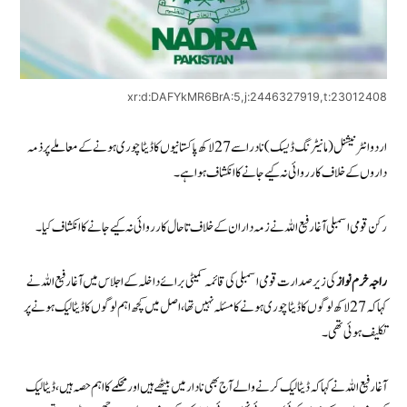
xr:d:DAFYkMR6BrA:5,j:2446327919,t:23012408
اردو انٹرنیشنل (مانیٹرنگ ڈیسک) نادرا سے 27لاکھ پاکستانیوں کا ڈیٹا چوری ہونے کے معاملے پر ذمہ
داروں کے خلاف کارروائی نہ کیے جانے کا انکشاف ہوا ہے۔
رکن قومی اسمبلی آغا رفیع اللہ نے زمہ داران کے خلاف تاحال کارروائی نہ کیے جانے کا انکشاف کیا۔
راجہ خرم نواز
کی زیر صدارت قومی اسمبلی کی قائمہ کمیٹی برائے داخلہ کے اجلاس میں آغا رفیع اللہ نے
کہا کہ 27 لاکھ لوگوں کا ڈیٹا چوری ہونے کا مسئلہ نہیں تھا، اصل میں کچھ اہم لوگوں کا ڈیٹا لیک ہونے پر
تکلیف ہوئی تھی۔
آغا رفیع اللہ نے کہا کہ ڈیٹا لیک کرنے والے آج بھی نادار میں بیٹھے ہیں اور محکمے کا اہم حصہ ہیں، ڈیٹا لیک