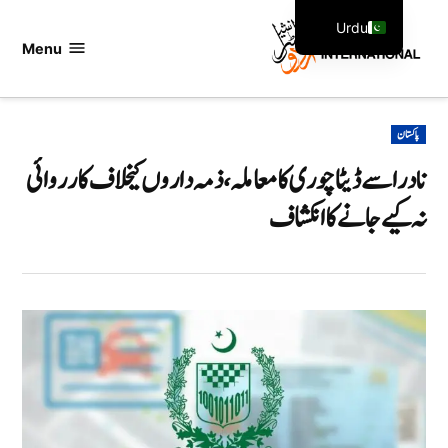
Ski
Urdu
t
Menu
اردو
English
conten
انٹرنیشنل
POSTED
پاکستان
IN
نادرا سے ڈیٹا چوری کا معاملہ، ذمہ داروں کیخلاف کارروائی
نہ کیے جانے کا انکشاف