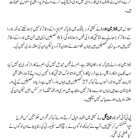
کرنے والوں کے خلاف کوئی کارروائی نہیں ہوئی، ڈیٹا لیک کرنے والے مزید اچھی پوسٹوں پر تعینات
ہیں۔
اجلاس میں
چیئرمین نادرا
نے کمیٹی کو بریفنگ میں بتایا کہ ہم نادرا کے دفاتر کو نہیں بڑھا سکتے کیونکہ نادرا
کے دفاتر کو بڑھانے سے شناختی کارڈ کی فیس بڑھانا ہوگی، 61 تحصیلیں ایسی ہیں جن میں نادرا کے دفاتر
نہیں ہیں اور یہ ایسی تحصیلیں ہیں جہاں حکومت نے اعلان تو کر دیا لیکن ان کی حلقہ بندی نہیں کی۔
چیئرمین نادرا نے بتایا کہ نادرا کا اپنا فنڈ ہے، ہم نے فیس تبدیل نہیں کی، ہم نے کارڈز کو ری نیو نہیں کیا،
جب تک پرانا کارڈ چل رہا ہے فرد نیا کارڈ نہیں بنواتا، لوگ شناختی کارڈ نہیں بںواتے تو ہمارا فنڈ بھی
جنریٹ نہیں ہوتا۔ انہوں نے کہا کہ 27 تحصیلیں ہیں جہاں نادرا نہیں ہے، زیادہ تحصیلیں کے پی اور
بلوچستان سے ہیں جہاں ہمارے دفاتر نہیں، پنجاب میں مری اور تلہ گنگ ڈسٹرکٹس بنیں لیکن ان کی
حلقہ بندیاں ہمارے پاس نہیں پہنچیں۔
پی ٹی آئی ممبر
زرتاج گل
نے کمیٹی میں اظہار خیال کرتے ہوئے کہا کہ نگراں حکومتیں کس طرح
اپوائنٹمنٹس کر سکتی ہیں، آپ نے کہا کچھ لوگوں نے بریچ آف سیکیورٹی کی، بتایا جائے ان لوگوں نے
کیا غلطی کی تھی۔