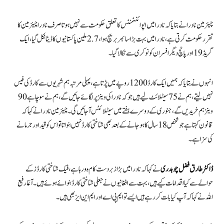
چیئرمین نادرا نے بتایا کہ نادرا میں اپوائنٹمنٹس کا تعلق حکومت سے نہیں ہوتا صرف نادرا چیئرمین کا
تقرر حکومت کرتی ہے، نادرا میں بہت بڑا سائبر بریچ ہوا، 2.7 ملین پاکستانیوں کا ڈیٹا نکل گیا، ایک
گریڈ 19 اور پانچ دیگر افسران کو نوکری سے نکالا گیا۔
انہوں نے بتایا کہ ہمیں ایک کارڈ 1200 روپے میں پڑتا ہے، پہلی مرتبہ ہم شہریوں سے کارڈ کی فیس
نہیں لیتے، ہم نے 75 سیٹلائٹ لیے ہیں جو کہ نادرا کی وینز پر لگائے جائیں گے، ہم نے سوچا ہے 90
وینز ہم خریدیں گے، جنوری کے دوسرے ہفتے میں سیٹلائٹس آجائیں گی۔ چیئرمین نادرا نے کہا کہ
قانون کہتا ہے جو شخص 18سال کا ہو جانے کے بعد بھی شناختی کارڈ نہیں بنواتا تو اس کو قید اور جرمانے
کی سزا ہے۔
ڈاکٹر طارق فضل چوہدری
نے کہا کہ نادرا میں بڑا زبردست کام ہ ورہا ہے، فیک شناختی کارڈز کے
حوالے سے کیا اقدامات کیے ہیں، بہت سے افغانیوں نے جعلی شناختی کارڈ بنوائے ہوئے ہیں۔ آغا رفیع
اللہ نے کہا کہ آپ کیا بات کر رہے ہیں ایسے تو ایم پی اے اور ایم این ایز بھی ہیں۔