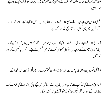
چیئرمین نادرا نے کہا کہ مختلف حکومتوں نے دستاویزات تبدیل کیں، ڈیڑھ لاکھ کارڈز ہم نے بند کیے
ہوئے ہیں۔
کمیٹی اجلاس میں ایم این اے
آغا رفیع اللہ
نے وزارت داخلہ حکام پر برہمی کا اظہار کیا اور اٹھ کر جانے
لگے جس پر چیئرمین کمیٹی نے آغا رفیع اللہ کو روک لیا۔
آغا رفیع اللہ نے اظہار خیال کرتے ہوئے کہا کہ وہ بہاری جو صرف کلمے کے نام پر یہاں آئے، آج تک
بہاری اپنی شناخت کے خواہاں ہیں، کوئی محسوس کرے کہ کسی شخص کے بچے نا اسکول جا سکیں نا کچھ اور
کر سکیں۔
اسپیشل سیکریٹری داخلہ کی جانب سے نادرا ایجنڈا جلدی ختم کرانے پر آغا رفیع اللہ غصے میں بھی آگئے۔
آغا رفیع اللہ نے کہا کہ کب سے کہ رہا ہوں بہاریوں کے مسائل حل کیے جائیں، میں نے کہا تھا جب تک
بہاریوں کے معاملہ حل نہیں ہوتا کوئی حکومتی بل پاس نہیں ہوگا۔