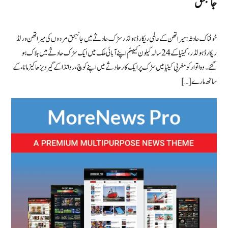
جانبحق
خوفناک حادثہ: میراتھن کے عالمی ریکارڈ ہولڈر سڑک حادثے میں جانبحق مردوں کی میراتھن ورلڈ
ریکارڈ ہولڈر، کینیا کے 24 سالہ کیلون کیپٹم اپنے آبائی ملک میں ایک سڑک حادثے میں ہلاک ہو
گئے۔ وہ اتوار کو مغربی کینیا میں سڑک پر ایک کار حادثے میں اپنے کوچ، روانڈا کے گیرویز حاکیزمانا، کے
ساتھ مارے […]