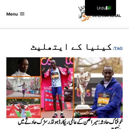
Ski
Urdu
t
Menu
اردو
English
conten
انٹرنیشنل
کینیا کے ایتھلیٹ
TAG:
خوفناک حادثہ: میراتھن کے عالمی ریکارڈ ہولڈر سڑک حادثے میں