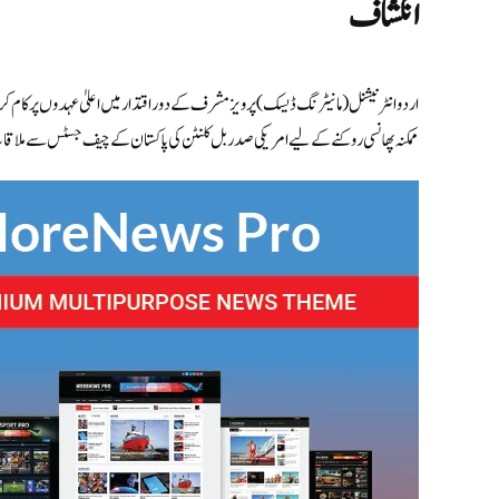
انکشاف
ممکنہ پھانسی روکنے کے لیے امریکی صدر بل کلنٹن کی پاکستان کے چیف جسٹس سے ملاقا