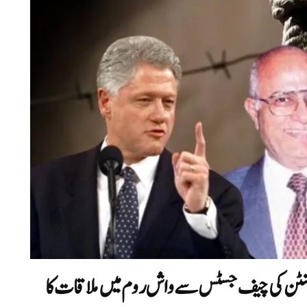
لنٹن کی چیف جسٹس سے واش روم میں ملاقات کا