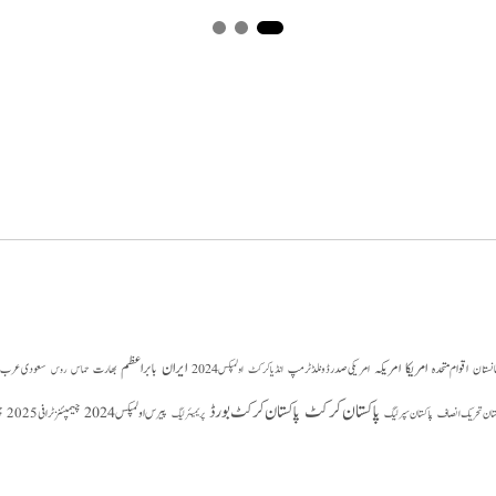
امریکا
ایران
امریکہ
بابر اعظم
اقوام متحدہ
بھارت
سعودی عرب
انستان
امریکی صدر ڈونلڈ ٹرمپ
حماس
انڈیا کرکٹ
اولمپکس 2024
روس
پاکستان کرکٹ
پاکستان کرکٹ بورڈ
پیرس اولمپکس 2024
ستان تحریک انصاف
چیمپئنز ٹرافی 2025
چ
پاکستان سپر لیگ
پریمیئر لیگ