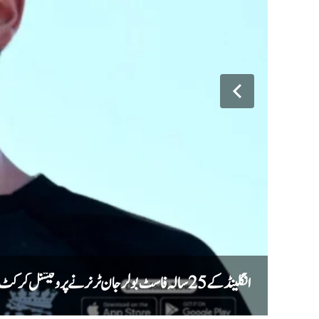
انگلینڈ کے 25 سالہ فاسٹ بولر جان ٹر نر نے پروفیشنل کرکٹ سے ریٹائرمنٹ کا اعلان کر دیا