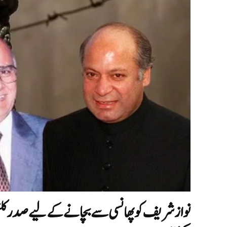
نواز شریف کو پھانسی سے بچانے کے لیے صدر ک