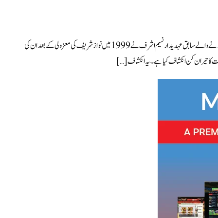
اردو انٹرنیشنل (مانیٹرنگ ڈیسک) پرویز مشرف کے دور اقتدار میں اعلیٰ عہدوں پر کام کرنے والے سابق عہدیدار نسیم اشرف نے 1999 میں نواز شریف کی معزولی کے بعد ان کی
ت کا حیران کن انکشاف کیا ہے۔ یہ انکشاف […]