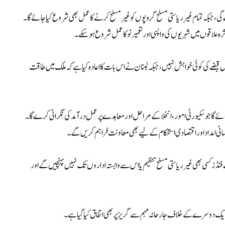
جبکہ تمام غیر ریاستی مسلح گروپوں کو غیر مسلح کرنے کا عمل بھی شروع کیا جائے گا۔
ہ علاقوں میں شہریوں کی واپسی اور تعمیر نو کا عمل شروع ہو سکے۔
قبضے کی کوئی خواہش نہیں، جبکہ لبنان نے اس بات کا اعادہ کیا ہے کہ ملک میں طاقت
ئے گا جو سکیورٹی امور، انخلا کے مراحل اور معاہدے پر عمل درآمد کی نگرانی کرے گا۔
 انسانی امداد اور اقتصادی استحکام کے لیے بھی معاونت فراہم کریں گے۔
نڈز کسی بھی غیر ریاستی مسلح تنظیم یا اس سے وابستہ اداروں تک نہیں پہنچیں گے اور
مز پر ایک دوسرے کے خلاف جارحانہ مہم سے گریز پر بھی اتفاق کیا گیا ہے۔