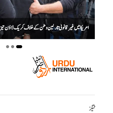
امریکا میں غیر قانونی تارکین وطن کے خلاف کریک ڈاؤن تیز، ایک ماہ میں ری
ٹیگز