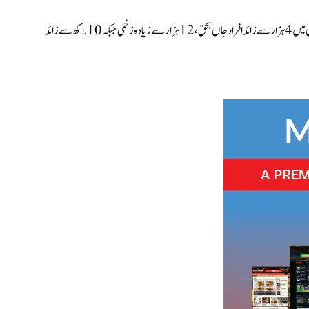
سرکاری لبنانی اعداد و شمار کے مطابق مارچ 2026 سے جاری اسرائیلی کارروائیوں میں 4 ہزار سے زائد افراد جاں بحق، 12 ہزار سے زیادہ زخمی جبکہ 10 لاکھ سے زائد