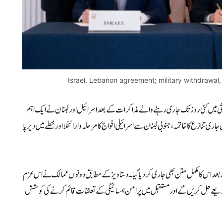
Israel, Lebanon agreement; military withdrawal
الثی میں کئی روز تک جاری رہنے والے مذاکرات کے بعد اسرائیل اور لبنان نے ایک اہم
نازع کا خاتمہ، جنوبی لبنان سے اسرائیلی افواج کا مرحلہ وار انخلا اور خطے میں دیرپا
بعد اس کا مکمل متن بھی جاری کر دیا گیا۔ دستاویز کے مطابق دونوں ممالک نے اس عزم
 کے ذریعے حل کریں گے اور مستقبل میں پرامن ہمسائیگی کے تعلقات قائم کرنے کی کوشش