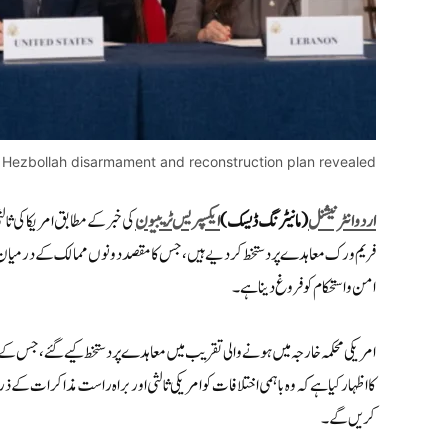
, Hezbollah disarmament and reconstruction plan revealed
اردو انٹرنیشنل
(مانیٹرنگ ڈیسک)
ایکسپریس ٹریبیون
کی خبر کے مطابق امریکا کی ث
فریم ورک معاہدے پر دستخط کر دیے ہیں، جس کا مقصد دونوں ممالک کے درمیان جاری ت
امن و استحکام کو فروغ دینا ہے۔
امریکی محکمہ خارجہ میں ہونے والی تقریب میں معاہدے پر دستخط کیے گئے، جس کے 
کا اظہار کیا ہے کہ وہ باہمی اختلافات کو امریکی ثالثی اور براہ راست مذاکرات
کریں گے۔