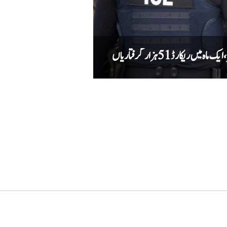
کارڈ 51 ہزار گرفتاریاں
دہشت گردوں کے خلاف کارروائی میں کیپٹ