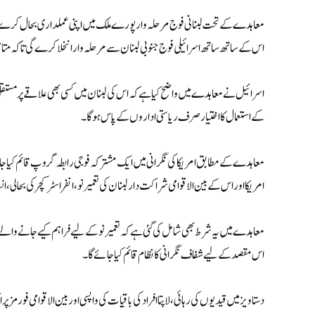
معاہدے کے تحت لبنانی فوج مرحلہ وار پورے ملک میں اپنی عملداری بحال کرے گی، 
اس کے ساتھ ساتھ اسرائیلی فوج جنوبی لبنان سے مرحلہ وار انخلا کرے گی تاکہ متاثر
اسرائیل نے معاہدے میں واضح کیا ہے کہ اس کی لبنان میں کسی بھی علاقے پر مستقل 
کے استعمال کا اختیار صرف ریاستی اداروں کے پاس ہوگا۔
معاہدے کے مطابق امریکا کی نگرانی میں ایک مشترکہ فوجی رابطہ گروپ قائم کیا جا
امریکا اور اس کے بین الاقوامی شراکت دار لبنان کی تعمیر نو، انفراسٹرکچر کی بحالی،
معاہدے میں یہ شرط بھی شامل کی گئی ہے کہ تعمیر نو کے لیے فراہم کیے جانے والے ف
اس مقصد کے لیے شفاف نگرانی کا نظام قائم کیا جائے گا۔
دستاویز میں قیدیوں کی رہائی، لاپتا افراد کی باقیات کی واپسی اور بین الاقوامی فور