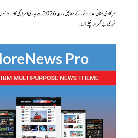
شہری بے گھر ہو چکے ہیں۔