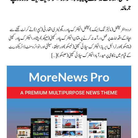
جرمانہ
اردو انٹرنیشنل (مانیٹرنگ ڈیسک) نیشنل الیکٹرک پاور ریگولیٹری اتھارٹی (نیپرا) نےکرنٹ لگنے سے
بچاؤ کے اقدامات پر عمل درآمد نہ کرنے پر ملتان الیکٹرک پاور کمپنی (میپکو)، پشاور الیکٹرک پاور کمپنی
(پیسکو) اور ٹرائبل ایریاز الیکٹرک سپلائی کمپنی (ٹیسکو) اور ہیلتھ، سیفٹی اور انوائرومنٹ ڈائریکٹوریٹ
کے قیام میں ناکامی پر حیدرآباد الیکٹرک سپلائی کمپنی (حیسکو) […]