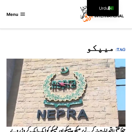
Ski
Urdu
t
Menu
اردو
English
conten
انٹرنیشنل
میپکو
TAG:
حفاظتی اقدامات نہ کرنے پر میپکو، پیسکو اور ٹیسکو کو ایک ایک کروڑ روپے