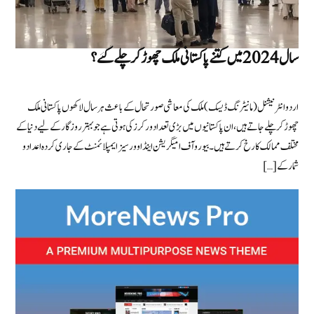
سال 2024 میں کتنے پاکستانی ملک چھوڑ کر چلے گئے؟
اردو انٹرنیشنل (مانیٹرنگ ڈیسک) ملک کی معاشی صورتحال کے باعث ہر سال لاکھوں پاکستانی ملک
چھوڑ کر چلے جاتے ہیں، ان پاکستانیوں میں بڑی تعداد ورکرز کی ہوتی ہے جو بہتر روزگار کے لیے دنیا کے
مختلف ممالک کا رخ کرتے ہیں۔ بیورو آف امیگریشن اینڈ اوورسیز ایمپلائمنٹ کے جاری کردہ اعداد و
شمار کے […]