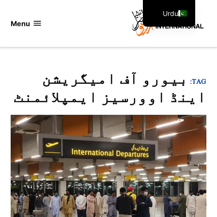
Ski
Urdu
t
Menu
اردو
English
conten
انٹرنیشنل
بیورو آف امیگریشن
TAG:
اینڈ اوورسیز ایمپلائمنٹ