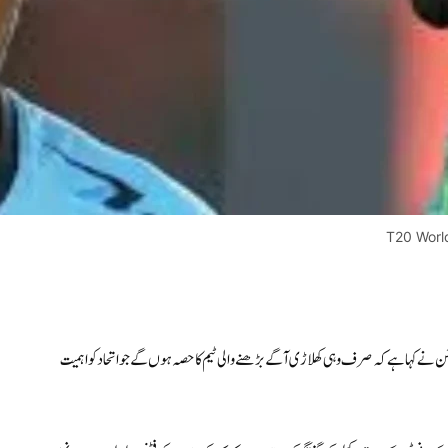
T20 World
ے کہا ہے کہ صرف وہی کھلاڑی آگے بڑھنے والی ٹیم کا حصہ ہوں گے جو اتحاد کو اہمیت