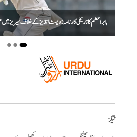
بابر اعظم کا تاریخی کارنامہ: ویسٹ انڈیز کے خلاف سیریز میں عمر
ٹیگز