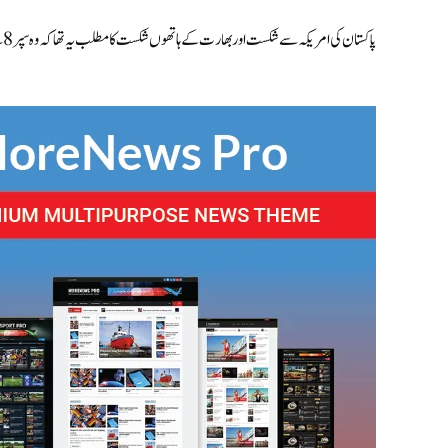
پاکستان کی امریکہ سے شکست اور بھارت کے ہاتھوں شکست کا مطلب یہ تھا کہ وہ سپر 8 سے قبل ایونٹ سے باہر ہو گئے۔