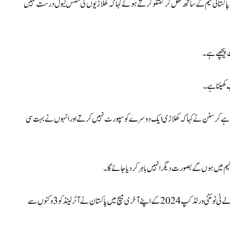
 ٹوئنٹی ورلڈ کپ 2024 سے باہر ہونے کے بعد پاکستانی ٹیم کے ساتھ کھل کر گفتگو کرتے ہوئے کہا کہ کھلاڑیوں کی فٹنس لیول درست نہیں
ت پیچھے ہے۔
کھیلنا ہے ۔
د نہیں ہےکرسٹن نے کہا کہ کھلاڑی ایک دوسرے کو سپورٹ نہیں کرتے اور انہوں نے بہت سی
 ٹیم میں ہوں گے بصورت دیگر انہیں باہر کردیا جائے گا۔
اتوار کو فلوریڈا کے لاڈر ہل کے سینٹرل بروورڈ ریجنل پارک اسٹیڈیم میں منعقد ہونے والے ٹی ٹوئنٹی ورلڈ کپ 2024 کے اپنے آخری میچ میں پاکستان نے آئرلینڈ کو3 وکٹوں سے