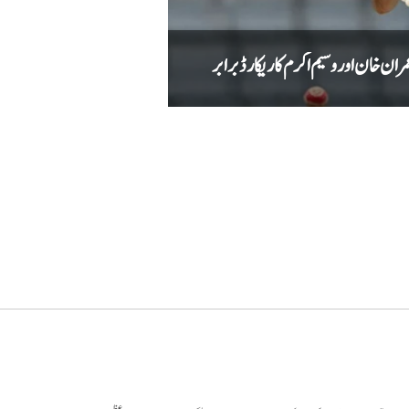
ان خان اور وسیم اکرم کا ریکارڈ برابر
پاکستان نے دوسرے ٹیسٹ میں ویسٹ انڈیز کو 8 وکٹوں 