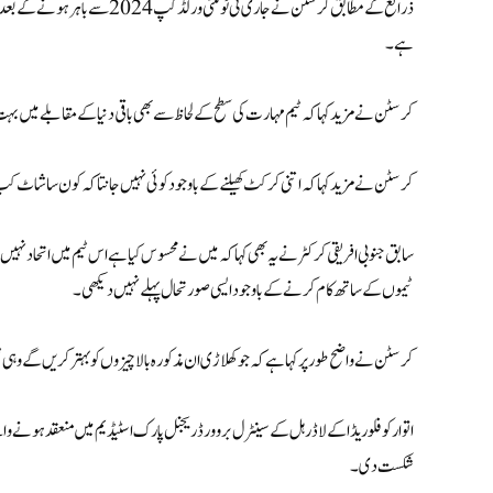
ذرائع کے مطابق کرسٹن نے جاری ٹی
ہے۔
کرسٹن نے مزید کہا کہ ٹیم مہارت کی سطح کے لحاظ سے بھی باقی دنیا کے مقابلے میں بہ
کرسٹن نے مزید کہا کہ اتنی کرکٹ کھیلنے کے باوجود کوئی نہیں جانتا کہ کون سا شاٹ کب 
سابق جنوبی افریقی کرکٹر نے یہ بھی کہا کہ میں نے محسوس کیا ہے اس ٹیم میں اتحا
ٹیموں کے ساتھ کام کرنے کے باوجود ایسی صورتحال پہلے نہیں دیکھی۔
کرسٹن نے واضح طور پر کہا ہے کہ جو کھلاڑی ان مذکورہ بالا چیزوں کو بہتر کریں گے وہی
شکست دی۔