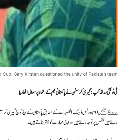
 Cup: Gary Kirsten questioned the unity of Pakistan team
ٹی ٹوئنٹی ورلڈ کپ :گیری کرسٹن نے پاکستانی ٹیم کے اتحادپر سوال اٹھا دیا
اردو انٹرنیشنل
(اسپورٹس ڈیسک) تفصیلات کے مطابق پاکستان کے ہیڈ کوچ گیری کرسٹن ن
دیتے ہیں فٹنس پر توجہ دیتے ہیں اور اپنی مہارت کو بہتر بناتے ہیں۔