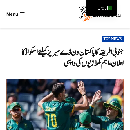
Ski
Urdu
t
Menu
اردو
English
conten
انٹرنیشنل
POSTED
TOP NEWS
IN
جنوبی افریقہ کا پاکستان ون ڈے سیریز کیلئے اسکواڈ کا
اعلان، اہم کھلاڑیوں کی واپسی