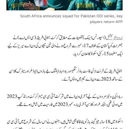
South Africa announces squad for Pakistan ODI series, key
players return-AFP
اردوانٹرنیشنل
(اسپورٹس ڈیسک) تفصیلات کے مطابق کرکٹ جنوبی افریقہ (سی ایس اے) نے
جمعرات کو پاکستان کے خلاف 17 دسمبر سے شروع ہونے والی تین میچوں کی ون ڈے سیریز کے لیے
ایک مضبوط 15 رکنی اسکواڈ کا اعلان کر دیا۔
جنوبی افریقہ کے فرنٹ لائن فاسٹ باولر کگیسو ربادا، ہارڈ ہٹنگ بلے بازوں ڈیوڈ ملر اور ہینرک کلاسن
کے ساتھ 2023 سے ون ڈے ٹیم میں واپس آئے۔
ربادا کی پروٹیز مردوں کے لیے آخری ون ڈے میں شرکت آئی سی سی مینز کرکٹ ورلڈ کپ 2023
میں ہوئی تھی، جبکہ ملر اور کلاسن آخری بار دسمبر 2023 میں فارمیٹ میں شامل ہوئے تھے۔
اسکواڈ میں 18 سالہ تیز گیند باز کوینا مافاکا بھی شامل ہیں، جنہوں نے اس سال کے شروع میں آئی سی سی