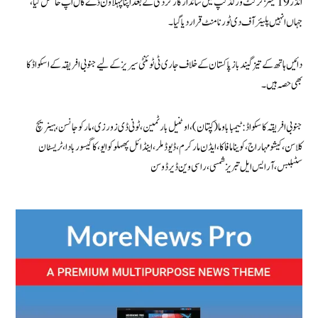
انڈر 19 مینز کرکٹ ورلڈ کپ میں شاندار کارکردگی کے بعد اپنا پہلا ون ڈے کال اپ حاصل کیا،
جہاں انہیں پلیئر آف دی ٹورنامنٹ قرار دیا گیا۔
دائیں ہاتھ کے تیز گیند باز پاکستان کے خلاف جاری ٹی ٹوئنٹی سیریز کے لیے جنوبی افریقہ کے اسکواڈ کا
بھی حصہ ہیں۔
جنوبی افریقہ کا سکواڈ: ٹیمبا باوما (کپتان)، اوٹنیل بارٹمین، ٹونی ڈی زورزی، مارکو جانسن، ہینریچ
کلاسن، کیشو مہاراج، کوینا مافاکا، ایڈن مارکرم، ڈیوڈ ملر، اینڈائل پھہلوکوایو، کاگیسو ربادا، ٹریسٹان
سٹبلبس، آر ایس ایل تبریز شمسی، راسی وین ڈیر ڈوسن