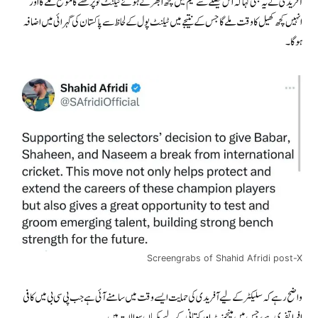
آفریدی نے یہ بھی کہا کہ اس فیصلے سے ٹیم میں کچھ ابھرتے ہوئے ٹیلنٹ کو پرکھنے کا موقع ملے گا اور
انہیں کچھ کھیل کا وقت ملے گا جس کے نتیجے میں ٹیلنٹ پول کے لحاظ سے پاکستان کی گہرائی میں اضافہ
ہوگا۔
Screengrabs of Shahid Afridi post-X
واضح رہے کہ سلیکٹر کے لیے آفریدی کی حمایت ایسے وقت میں سامنے آئی ہے جب پی سی بی میں کافی
افراتفری ہے، جس میں مینجمنٹ اور کپتانی کے لیے یکساں سوالات ہیں۔