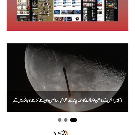
اسپیس ایکس کے فالکن 9 راکٹ کا حصہ چاند سے ٹکرا گیا، سائنس دان نئے گڑھے کا جائزہ لیں گے
م