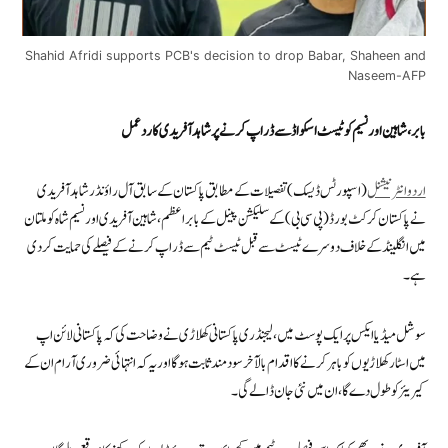
Shahid Afridi supports PCB's decision to drop Babar, Shaheen and
Naseem-AFP
بابر، شاہین اور نسیم کو ٹیسٹ اسکواڈ سے ڈراپ کرنے پر شاہد آفریدی کا ردعمل
اردوانٹرنیشنل
(اسپورٹس ڈیسک) تفصیلات کے مطابق پاکستان کے سابق آل راؤنڈر شاہد آفریدی
نے پاکستان کرکٹ بورڈ (پی سی بی) کے سلیکشن پینل کے بابر اعظم، شاہین آفریدی اور نسیم شاہ کو ملتان
میں انگلینڈ کے خلاف دوسرے ٹیسٹ سے قبل ٹیسٹ ٹیم سے ڈراپ کرنے کے فیصلے کی حمایت کر دی
ہے۔
سوشل میڈیا ایکس پر ایک پوسٹ میں، لیجنڈری پاکستانی کھلاڑی نے وضاحت کی کہ پاکستانی لائن اپ
میں اسٹار کھلاڑیوں کو باہر کرنے کا اقدام بالآخر سود مند ثابت ہو گا اور یہ کہ انتہائی ضروری آرام ان کے
کیریئر کو طول دے گا، ان میں نئی ​​جان ڈالے گی۔