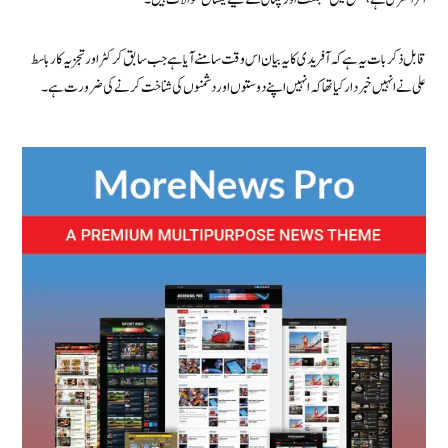
قابل ذکر بات یہ ہے کہ آفریدی کا یہ بیان اس وقت سامنے آیا ہے جب سابق کرکٹر اور تجزیہ کار باسط
علی نے انہیں خبردار کیا تھا کہ انہیں اپنے دوستوں اور دشمنوں کی شناخت کرنے کی ضرورت ہے۔