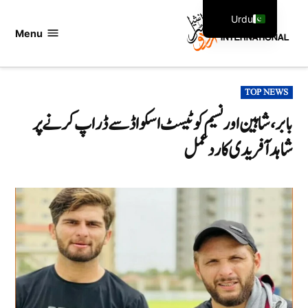
Ski
Urdu
t
Menu
اردو
English
conten
انٹرنیشنل
POSTED
TOP NEWS
IN
بابر، شاہین اور نسیم کو ٹیسٹ اسکواڈ سے ڈراپ کرنے پر
شاہد آفریدی کا ردعمل