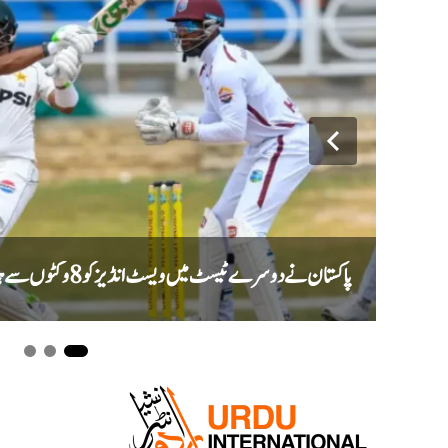
پاکستان نے دوسرے ٹیسٹ میں ویسٹ انڈیز کو 8 وکٹوں سے ہرا کر سیریز 1-1 سے برابر کردی