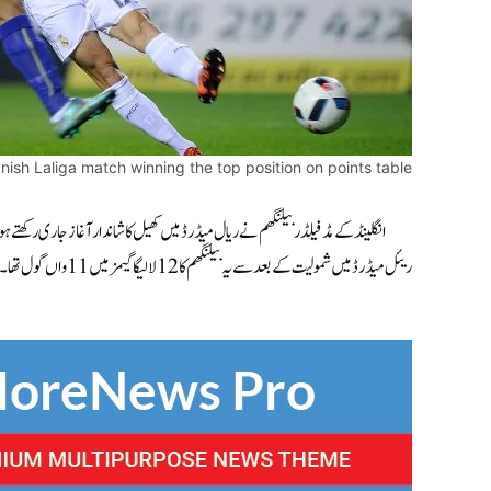
ish Laliga match winning the top position on points table.
انگلینڈ کے مڈفیلڈر بیلنگھم نے ریال میڈرڈ میں کھیل کا شاندار آغاز جاری رکھت
ریئل میڈرڈ میں شمولیت کے بعد سے یہ بیلنگھم کا 12 لا لیگا گیمز میں 11 واں گول تھا۔