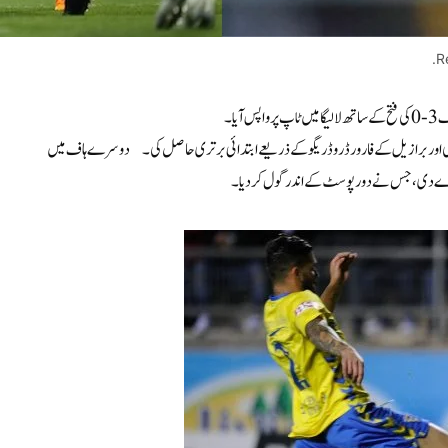
R
 کی اور برازیل کے فارورڈ روڈریگو کے ذریعے ابتدائی برتری حاصل کی۔ دوسرے ہاف میں
و دے دی، جس نے دور پوسٹ کے اندر گول کر دیا۔