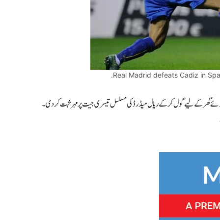
Real Madrid defeats Cadiz in Span
ے ہوئے گھر کے لیے گول کر کے ریال میڈرڈ کی مسلسل تیسری جیت پر مہر ثبت کر دی۔