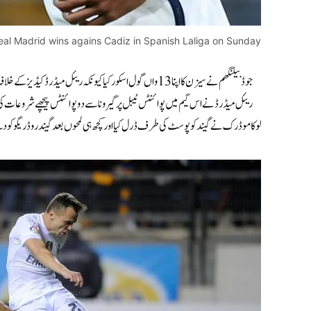
eal Madrid wins agains Cadiz in Spanish Laliga on Sunday.
جوڈ بیلنگھم نے سیزن کا اپنا 13 واں گول اسکور کیا کیونکہ ریئل میڈرڈ کیڈیز کے خلاف 3-0 کی فتح کے ساتھ لا لیگا میں ٹاپ پر واپس آیا۔
ریئل میڈرڈ نے اس گیم میں پوائنٹس ٹیبل پر گیرونا سے دو پوائنٹس پیچھے شروعات
لوکا موڈرک نے گیند کو پوسٹ کی طرف ڈرل کیا اور کچھ ہی لمحوں بعد گیند روڈریگو ک