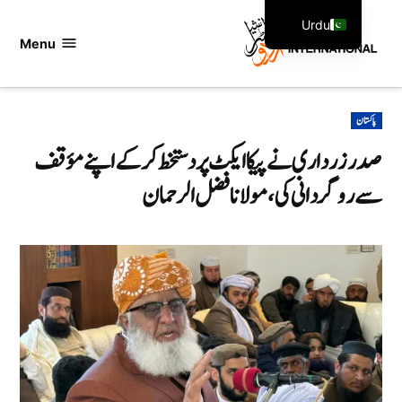
Ski
Urdu
t
Menu
اردو
English
conten
انٹرنیشنل
POSTED
پاکستان
IN
صدر زرداری نے پیکا ایکٹ پر دستخط کرکے اپنے مؤقف
سے روگردانی کی، مولانا فضل الرحمان