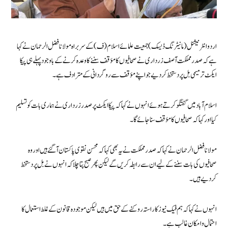
اردو انٹرنیشنل (مانیٹرنگ ڈیسک) جمعیت علمائے اسلام (ف) کے سربراہ مولانا فضل الرحمان نے کہا
ہے کہ صدر مملکت آصف زرداری نے صحافیوں کا مؤقف سننے کا وعدہ کرنے کے باوجود پہلے ہی پیکا
ایکٹ ترمیمی بل پر دستخط کردیے جو اپنے مؤقف سے روگردانی کے مترادف ہے۔
اسلام آباد میں گفتگو کرتے ہوئے انہوں نے کہاکہ پیکا ایکٹ پر صدر زرداری نے ہماری بات کو تسلیم
کیا اور کہاکہ صحافیوں کا مؤقف سنا جائےگا۔
مولانا فضل الرحمان نے کہاکہ صدر مملکت نے یہ بھی کہا کہ محسن نقوی پاکستان آگئے ہیں اور وہ
صحافیوں کی بات سننے کے لیے ان سے رابطہ کریں گے لیکن پھر صبح پتا چلا کہ انہوں نے بل پر دستخط
کردیے ہیں۔
انہوں نے کہاکہ ہم فیک نیوز کا راستہ روکنے کے حق میں ہیں لیکن موجودہ قانون کے غلط استعمال کا
احتمال و امکان غالب ہے۔