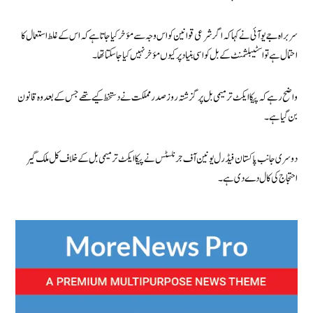
سربراہ جے یو آئی نے کہا کہ اگر شرعی قوانین کو اس وجہ سے مؤخر کیا جاتا ہے کہ اس کے غلط استعمال کا
احتمال ہے تو اسٹیبلشمنٹ کے بل کو اسی بنیاد پر کیوں مؤخر نہیں کیا جاسکتا تھا۔
واضح رہے کہ پیکا ایکٹ ترمیمی بل پر گزشتہ روز صدر مملکت نے دستخط کیے تھے جس کے بعد وہ قانون
بن گیا ہے۔
دوسری جانب پاکستان فیڈرل یونین آف جرنلسٹس نے پیکا ایکٹ ترمیمی بل کے خلاف کل ملک گیر
احتجاج کی کال دے دی ہے۔