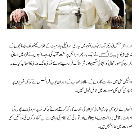
اردو انٹرنیشنل
(مانیٹرنگ ڈیسک) غزہ میں جاری اسرائیلی جارحیت کے خلاف کیتھولک عیسائیوں کے
مذہبی پیشوا
پوپ فرانسس
نے ایک بار پھر اسرائیل پر سخت تنقید کی ہے۔ انہوں نے غزہ میں انسانی
بحران کی صورتحال کو انتہائی سنگین اور شرمناک قرار دیتے ہوئے فوری جنگ بندی کا مطالبہ کیا ہے۔
ویٹیکن سٹی میں سفارت کاروں کے سالانہ خطاب کے دوران پوپ فرانسس نے کہا کہ شہریوں پر
بمباری کسی بھی صورت میں قابل قبول نہیں۔
انہوں نے غزہ میں جاری انسانی بحران کی شدت کا ذکر کرتے ہوئے کہا کہ شدید سردی سے بچوں کی
اموات ناقابل برداشت ہیں، اسپتالوں اور توانائی کے نظام کی تباہی سے بے گناہ لوگوں کی ہلاکتیں کسی
صورت میں جائز نہیں ہیں۔