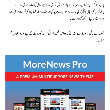
پوپ فرانسس نے اس بات پر زور دیا کہ غزہ میں فوری امدادی رسائی کی اجازت دی جائے اور
یرغمالیوں کی رہائی کو یقینی بنایا جائے۔ انہوں نے مزید کہا کہ جنگ ہمیشہ انسانیت کی شکست ہوتی ہے،
اور اس میں شیطان کی فتح ہوتی ہے۔
انہوں نے عالمی برادری سے اپیل کی کہ وہ اس سنگین انسانی بحران کو روکنے کے لیے فوری طور پر قدم
اٹھائے۔