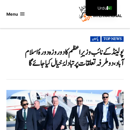
Ski
Urdu
t
Menu
اردو
English
conten
انٹرنیشنل
POSTED
TOP NEWS
پاکستان
IN
پولینڈ کے نائب وزیرِ اعظم کا دو روزہ دورۂ اسلام
آباد،دوطرفہ تعلقات پر تبادلۂ خیال کیا جائے گا