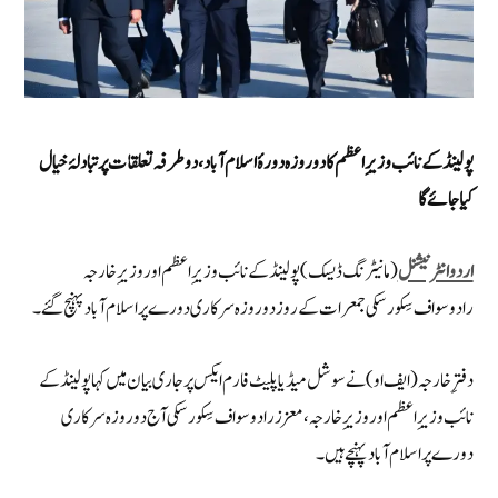
پولینڈ کے نائب وزیرِ اعظم کا دو روزہ دورۂ اسلام آباد،دوطرفہ تعلقات پر تبادلۂ خیال
کیا جائے گا
اردو انٹرنیشنل
(مانیٹرنگ ڈیسک) پولینڈ کے نائب وزیرِ اعظم اور وزیرِ خارجہ
رادوسواف سِکورسکی جمعرات کے روز دو روزہ سرکاری دورے پر اسلام آباد پہنچ گئے۔
دفترِ خارجہ (ایف او) نے سوشل میڈیا پلیٹ فارم ایکس پر جاری بیان میں کہا پولینڈ کے
نائب وزیرِ اعظم اور وزیرِ خارجہ، معزز رادوسواف سِکورسکی آج دو روزہ سرکاری
دورے پر اسلام آباد پہنچے ہیں۔