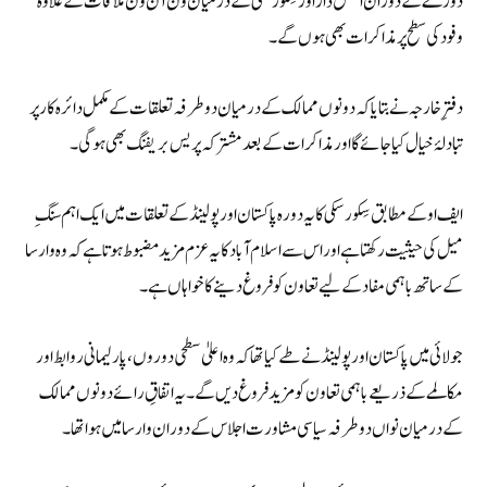
دورے کے دوران اسحٰق ڈار اور سِکورسکی کے درمیان ون آن ون ملاقات کے علاوہ
وفود کی سطح پر مذاکرات بھی ہوں گے۔
دفترِ خارجہ نے بتایا کہ دونوں ممالک کے درمیان دوطرفہ تعلقات کے مکمل دائرہ کار پر
تبادلۂ خیال کیا جائے گااور مذاکرات کے بعد مشترکہ پریس بریفنگ بھی ہوگی۔
ایف او کے مطابق سِکورسکی کا یہ دورہ پاکستان اور پولینڈ کے تعلقات میں ایک اہم سنگِ
میل کی حیثیت رکھتا ہےاور اس سے اسلام آباد کا یہ عزم مزید مضبوط ہوتا ہے کہ وہ وارسا
کے ساتھ باہمی مفاد کے لیے تعاون کو فروغ دینے کا خواہاں ہے۔
جولائی میں پاکستان اور پولینڈ نے طے کیا تھا کہ وہ اعلیٰ سطحی دوروں، پارلیمانی روابط اور
مکالمے کے ذریعے باہمی تعاون کو مزید فروغ دیں گے۔ یہ اتفاقِ رائے دونوں ممالک
کے درمیان نواں دوطرفہ سیاسی مشاورت اجلاس کے دوران وارسا میں ہوا تھا۔