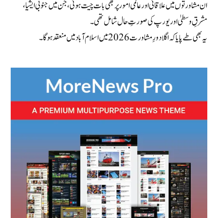
ان مشاورتوں میں علاقائی اور عالمی امور پر بھی بات چیت ہوئی، جن میں جنوبی ایشیا،
مشرقِ وسطیٰ اور یورپ کی صورتِ حال شامل تھی۔
یہ بھی طے پایا کہ اگلا دورِ مشاورت 2026 میں اسلام آباد میں منعقد ہوگا۔