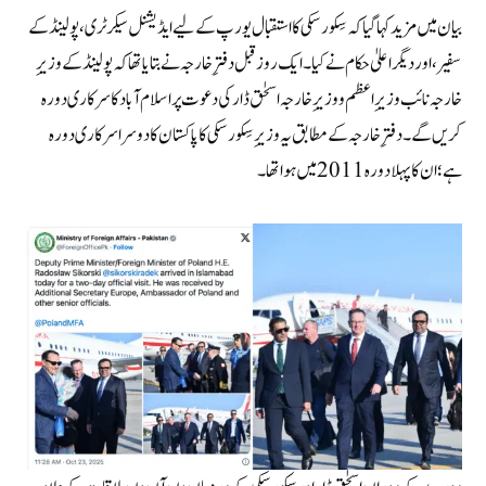
بیان میں مزید کہا گیا کہ سِکورسکی کا استقبال یورپ کے لیے ایڈیشنل سیکرٹری، پولینڈ کے
سفیر، اور دیگر اعلیٰ حکام نے کیا۔ایک روز قبل دفترِ خارجہ نے بتایا تھا کہ پولینڈ کے وزیرِ
خارجہ نائب وزیرِ اعظم و وزیرِ خارجہ اسحٰق ڈار کی دعوت پر اسلام آباد کا سرکاری دورہ
کریں
گے۔دفترِ خارجہ کے مطابق یہ وزیرِ سِکورسکی کا پاکستان کا دوسرا سرکاری دورہ
ہے؛ ان کا پہلا دورہ 2011 میں ہوا تھا۔