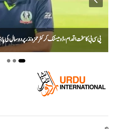
پی سی بی کا سخت اقدام، ڈومیسٹک کرکٹر حمزہ نذر پر دو سال کی پابن