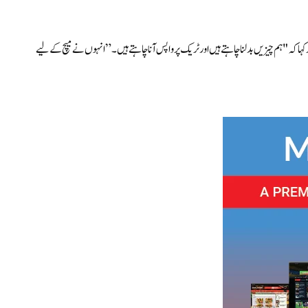
ا کہ "ہم چیزیں بدلنا چاہتے ہیں اور ٹریک پر واپس آنا چاہتے ہیں۔” انہوں نے میچ کے لیے