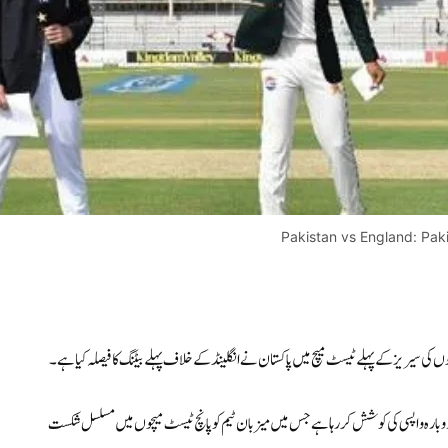
Pakistan vs England: Paki
کی سیریز کے پہلے ٹیسٹ میچ میں پاکستان نے انگلینڈ کے خلاف پہلے بیٹنگ کا فیصلہ کیا ہے۔
میں دوبارہ واپسی کی کوشش کر رہا ہے جس میں میزبان ٹیم کو پانچ ٹیسٹ میچوں میں مسلسل شکست