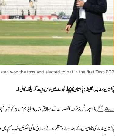
stan won the toss and elected to bat in the first Test-PCB
پاکستان بمقابلہ انگلینڈ: پاکستان کا پہلے ٹیسٹ میں ٹاس جیت کر بیٹنگ کا فیصلہ
اردوانٹرنیشنل
(اسپورٹس ڈیسک) تفصیلات کے مطابق ملتان اسٹیڈیم میں پیر کو تین میچوں 
پاکستان بار بار کی ناکامیوں کے بعد دوبارہ منظم ہونے اور اپنی عالمی چیمپئن شپ مہم 