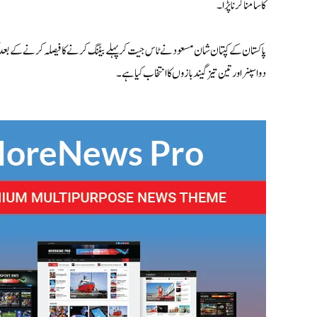
کا سامنا کرنا پڑا۔
پاکستان کے کپتان شان مسعود نے ٹاس جیت کر پہلے بیٹنگ کرنے کا فیصلہ کرنے کے بعد کہ
دو اسپنر اور تین تیز گیند بازوں کا انتخاب کیا ہے۔