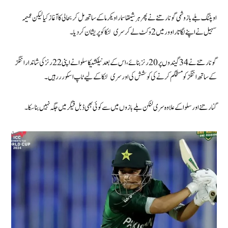
اوپننگ بلے باز وشمی گونارتنے نے پھر ہرشیتھا سماراویکرما کے ساتھ مل کر بحالی کا آغاز کیا لیکن عمیمہ
سہیل نے اپنے لگاتار اوور میں 2 وکٹ لے کر سری لنکا کو پریشان کردیا۔
گونارتنے نے 34 گیندوں پر 20 رنز بنائے،اس کے بعد نیلکشیکا سلوا نے اپنی 22 رنز کی شاندار اننگز
کے ساتھ اننگز کو مستحکم کرنے کی کوشش کی اور سری لنکا کے لیے ٹاپ اسکورر رہیں۔
گنارتنے اور سلوا کے علاوہ سری لنکن بلے بازوں میں سے کوئی بھی ڈبل فیگر میں جگہ نہیں بنا سکا۔