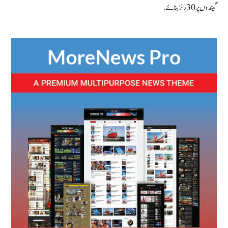
گیندوں پر 30 رنز بنائے.