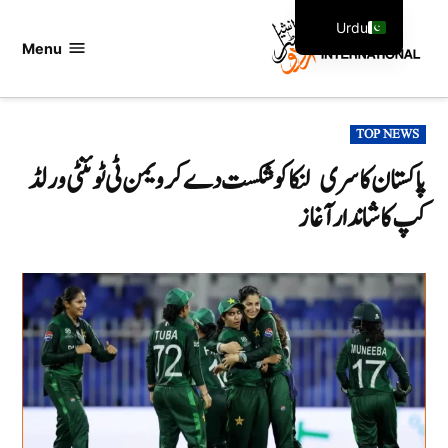
Ski
Urdu
t
Menu
اردو
English
conten
انٹرنیشنل
POSTED
TOP NEWS
IN
پاکستان کا سری لنکا کو شکست دے کر ویمن ٹی ٹوئنٹی ورلڈ
کپ کا شاندار آغاز