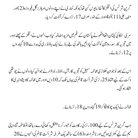
گرین شرٹس کی اننگز کا آغاز مایوس کن تھا کیونکہ کماری نے اپنے دونوں اوپنرز گل فیروزہ (2) اور
منیبہ علی (11) کو 4 اوور کے اندر صرف 17 رنز دے کر آؤٹ کر دیا۔
سری لنکا کی کپتان اتھاپتھو نے پاکستان کے غم میں مزید اضافہ کیا جب انہوں نے اننگز کے چھٹے اوور
میں تجربہ کار سدرہ امین کو آؤٹ کیا دائیں ہاتھ کی بلے باز نے ایک باؤنڈری کی مدد سے 10 گیندوں
پر 12 رنز بنائے۔
اس کے بعد نوجوان کھلاڑی عمائمہ سہیل کو تجربہ کار آل راؤنڈر ندا ڈار نے جوائن کیا دونوں نے چوتھی
وکٹ کے لیے محتاط 25 رنز کی شراکت قائم کی یہاں تک کہ 10ویں اوور میں عمائمہ کاویشا دلہری کا
شکار ہو گئی۔
عمائمہ نے ایک چوکا لگا کر 19 گیندوں پر 18 رنز بنائے.
جب گرین شرٹس کے لیے 100 رنز کی رکاوٹ کو عبور کرنا مشکل دکھائی دے رہا تھا، تو فاطمہ ثناء اپنی
ٹیم کے لیے کھڑی ہوئیں اور ناشرا سندو (6) کے ساتھ یک طرفہ شراکت قائم کی انہوں نے 20