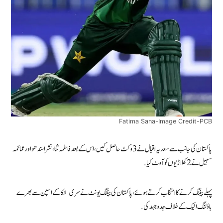
Fatima Sana-Image Credit-PCB
پاکستان کی جانب سے سعدیہ اقبال نے 3 وکٹ حاصل کیں، اس کے بعد فاطمہ ثنا، نشرا سندھو اور عمائمہ
سہیل نے 2 کھلاڑیوں کو آوٹ کیا.
پہلے بیٹنگ کرنے کا انتخاب کرتے ہوئے، پاکستان کی بیٹنگ یونٹ نے سری لنکا کے اسپن سے بھرے
باؤلنگ اٹیک کے خلاف جدوجہد کی.