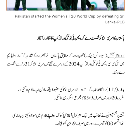
Pakistan started the Women's T20 World Cup by defeating Sri
Lanka-PCB
پاکستان کا سری لنکا کو شکست دے کر ویمن ٹی ٹوئنٹی ورلڈ کپ کا شاندار آغاز
اردوانٹرنیشنل
(اسپورٹس ڈیسک) تفصیلات کے مطابق پاکستان نے جمعرات کو شارجہ کرکٹ اسٹیڈیم
میں آئی سی سی ویمن ٹی ٹوئنٹی ورلڈ کپ 2024 کے دوسرے میچ میں سری لنکا کو 31 رنز سے شکست
دے دی۔
ہدف (117) رنز کا تعاقب کرتے ہوئے، سری لنکا کی مضبوط بیٹنگ لائن اپ ناکام ہو گئی اور
مقررہ 20 اوور میں صرف 85/9 کا مجموعی اسکور ہی بنا سکی.
ایشین چیمپیئن نے تعاقب میں ایک متزلزل آغاز کیا کیونکہ وہ اپنے فارم میں موجود کپتان چماری
اتھاپتھھو (6) کو تیسرے اوور میں صرف 9 رنز پر کھو بیٹھے۔