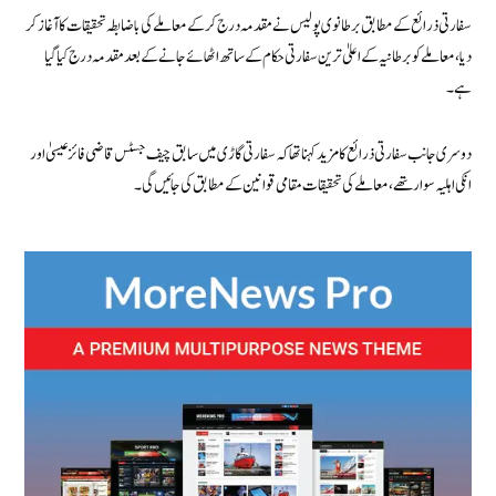
سفارتی ذرائع کے مطابق برطانوی پولیس نے مقدمہ درج کر کے معاملے کی باضابطہ تحقیقات کا آغاز کر
دیا، معاملے کو برطانیہ کے اعلیٰ ترین سفارتی حکام کے ساتھ اٹھائے جانے کے بعدمقدمہ درج کیا گیا
ہے۔
دوسری جانب سفارتی ذرائع کا مزید کہنا تھا کہ سفارتی گاڑی میں سابق چیف جسٹس قاضی فائز عیسیٰ اور
انکی اہلیہ سوار تھے، معاملے کی تحقیقات مقامی قوانین کے مطابق کی جائیں گی۔