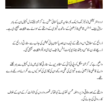
اردو انٹرنیشنل (مانیٹرنگ ڈیسک) برطانیہ میں پاکستانی مشن نے گزشتہ ہفتے مڈل ٹیمپل اِن کے باہر
سابق چیف جسٹس قاضی فائز عیسیٰ کے ساتھ بدتمیزی کے واقعے کے حوالے سے شکایت بھیج دی ہے۔
ذرائع کے مطابق اس واقعے کے ایک دن بعد پاکستان ہائی کمیشن کی جانب سے سفارتی ذرائع کے
ذریعے فارن، کامن ویلتھ اینڈ ڈیولپمنٹ آفس (ایف سی ڈی او) کو شکایت بھیجی گئی۔
واضح رہے کہ گزشتہ منگل کو، پی ٹی آئی کے مظاہرین نے سفارتی گاڑی میں مڈل ٹیمپل سے باہر نکلنے
والے قاضی فائز عیسیٰ سے بدتمیزی کی تھی اور کچھ ان کی گاڑی کی کھڑکیوں سے ٹکرائے اور مکے مارے
تھے۔
واقعے کے بعد وفاقی وزیر داخلہ محسن نقوی نے کہا تھا کہ قصورواروں کی شناخت کرکے ان کے خلاف
کارروائی کی جائے گی۔