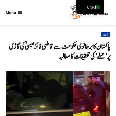
Ski
Urdu
t
Menu
اردو
English
conten
انٹرنیشنل
POSTED
پاکستان
IN
پاکستان کا برطانوی حکومت سے قاضی فائز عیسیٰ کی گاڑی
پر ’حملے‘ کی تحقیقات کا مطالبہ