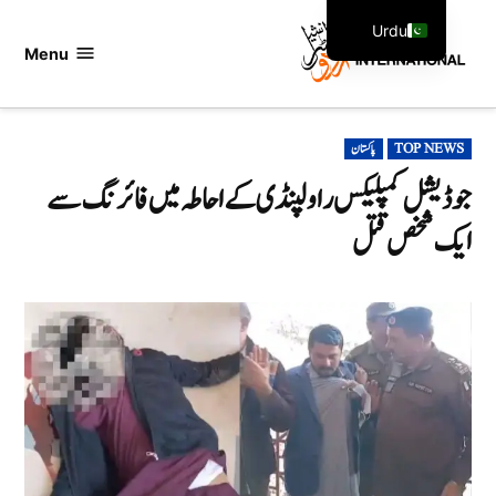
Ski
Urdu
t
Menu
اردو
English
conten
انٹرنیشنل
POSTED
TOP NEWS
پاکستان
IN
جوڈیشل کمپلیکس راولپنڈی کے احاطہ میں فائرنگ سے
ایک شخص قتل