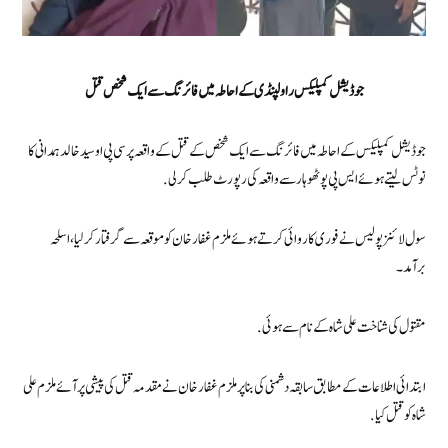
جوڈیشل کمپلیکس راولپنڈی کے احاطہ میں فائرنگ سے ایک شخص قتل
جوڈیشل کمپلیکس کے احاطہ میں فائرنگ سے ایک شخص کے قتل کے واقعہ پر سی پی اوسید خالدہمدانی کا
نوٹس لیتے ہوئے ایس پی پوٹھوہار سے واقعہ کی رپورٹ طلب کرلی.
سول لائنز پولیس نے فوری کاروائی کرتے ہوئے ملزم غفار خان کو موقعہ سے گرفتار کرلیا، اسلحہ
برآمد۔
مقتول کی شناخت علی شاہ کے نام سے ہوئی.
ابتدائی اطلاعات کے مطابق سابقہ دشمنی کی بنا پر ملزم غفار خان نے مقدمہ قتل کی پیشی پر آئے ملزم علی
شاہ کو قتل کیا.