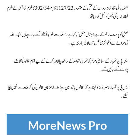
مقتول علی شاہ تھانہ روات کے قتل کے مقدمہ 1127/23 بجرم 302/34 کا ملزم تھاجس نے ملزم
غفار خان کی بہن کو قتل کر دیا تھا.
نعش کو پوسٹ مارٹم کے لیے ہسپتال منتقل کیا گیا ہے، موقعہ سے شواہد اکٹھے کیے جارہے ہیں جبکہ واقعہ
کی حوالے سے انکوائری عمل میں لائی جارہی ہے.
ایس پی پوٹھوہار کے مطابق ملزم کو ٹھوس شواہد کے ساتھ چالان کرنے کے لیے تمام قانونی تقاضے
پورے کیے جائیں گے.
ایس پی پوٹھوہار ناصر نواز کا کہنا ہے کہ قانون ہاتھ میں لینے والے ملزمان قانون کی گرفت سے نہیں بچ
سکتے.