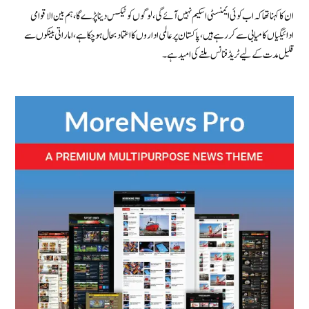
ان کا کہنا تھا کہ اب کوئی ایمنسٹی اسکیم نہیں آئے گی، لوگوں کو ٹیکس دینا پڑے گا، ہم بین الاقوامی
ادائیگیاں کامیابی سے کر رہے ہیں، پاکستان پر عالمی اداروں کا اعتماد بحال ہوچکا ہے، اماراتی بینکوں سے
قلیل مدت کے لیے ٹریڈ فنانس ملنےکی امید ہے۔