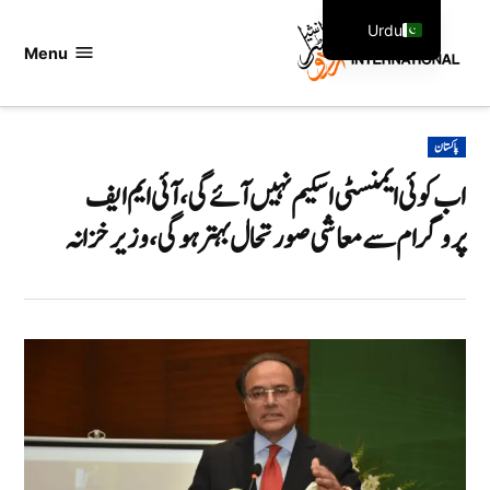
Ski
Urdu
t
Menu
اردو
English
conten
انٹرنیشنل
POSTED
پاکستان
IN
اب کوئی ایمنسٹی اسکیم نہیں آئے گی، آئی ایم ایف
پروگرام سے معاشی صورتحال بہتر ہوگی،وزیر خزانہ