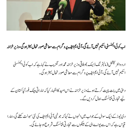
اب کوئی ایمنسٹی اسکیم نہیں آئے گی، آئی ایم ایف پروگرام سے معاشی صورتحال بہتر ہوگی،وزیر خزانہ
اردو انٹرنیشنل (مانیٹرنگ ڈیسک) وفاقی وزیر خزانہ محمد اورنگزیب نے کہا ہے کہ اب کوئی ایمنسٹی
اسکیم نہیں آئے گی، آئی ایم ایف پروگرام سے معاشی صورتحال بہتر ہوگی۔
دبئی میں بات چیت کرتے ہوئے وزیر خزانہ نے اس امید کا اظہار کیا کہ اماراتی بینک فوراً پاکستان کے
لیے تجارتی فنانسنگ بحال کردیں گے۔
دی نیوز کے ایک سوال کےجواب میں انہوں نے کہا کہ جونہی آئی ایم ایف کی نئی سہولت کھلے گی، ہمارا
قیاس ہے کہ اس سے یو اے ای کے بینکوں سے تجارتی فنانسنگ شروع ہوجائے گی۔