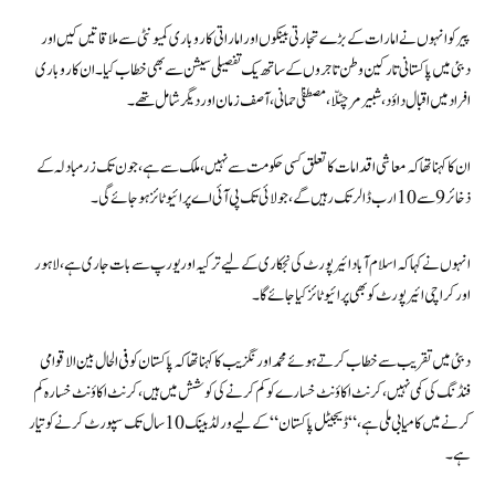
پیر کو انہوں نے امارات کے بڑے تجارتی بینکوں اور اماراتی کاروباری کمیونٹی سے ملاقاتیں کیں اور
دبئی میں پاکستانی تارکین وطن تاجروں کے ساتھ یک تفصیلی سیشن سے بھی خطاب کیا۔ ان کاروباری
افراد میں اقبال داؤد، شبیر مرچنٹ، مصطفیٰ حمانی، آصف زمان اور دیگر شامل تھے۔
ان کا کہنا تھا کہ معاشی اقدامات کا تعلق کسی حکومت سے نہیں، ملک سے ہے، جون تک زرمبادلہ کے
ذخائر 9 سے 10 ارب ڈالر تک رہیں گے، جولائی تک پی آئی اے پرائیوٹائز ہوجائے گی۔
انہوں نے کہا کہ اسلام آباد ائیرپورٹ کی نجکاری کے لیے ترکیہ اور یورپ سے بات جاری ہے، لاہور
اور کراچی ائیرپورٹ کو بھی پرائیوٹائز کیا جائے گا۔
دبئی میں تقریب سے خطاب کرتے ہوئے محمد اورنگزیب کا کہنا تھا کہ پاکستان کو فی الحال بین الاقوامی
فنڈنگ کی کمی نہیں، کرنٹ اکاؤنٹ خسارے کو کم کرنے کی کوشش میں ہیں، کرنٹ اکاؤنٹ خسارہ کم
کرنے میں کامیابی ملی ہے، “ڈیجیٹل پاکستان“ کے لیے ورلڈ بینک 10سال تک سپورٹ کرنے کو تیار
ہے۔