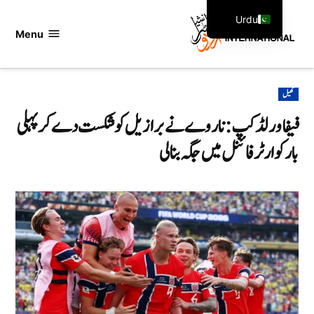
Ski
Urdu
t
Menu
اردو
English
conten
انٹرنیشنل
POSTED
کھیل
IN
فیفا ورلڈ کپ: ناروے نے برازیل کو شکست دے کر پہلی
بار کوارٹر فائنل میں جگہ بنا لی