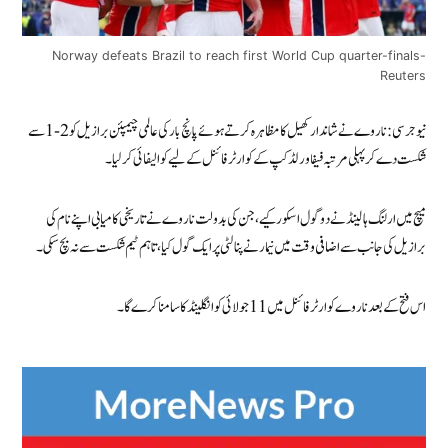
Norway defeats Brazil to reach first World Cup quarter-finals-
Reuters
نیو جرسی: ناروے نے شاندار کھیل کا مظاہرہ کرتے ہوئے پانچ بار کی عالمی چیمپئن برازیل کو 2-1 سے
شکست دے کر پہلی مرتبہ فیفا ورلڈ کپ کے کوارٹر فائنل کے لیے کوالیفائی کر لیا۔
میچ میں ارلنگ ہالینڈ نے دو گول اسکور کیے، جن کی بدولت ناروے نے تاریخی کامیابی اپنے نام کی
برازیل کی جانب سے اضافی وقت میں نیمار نے پنالٹی پر ایک گول کیا، تاہم ٹیم شکست سے نہ بچ سکی۔
اس فتح کے بعد ناروے کوارٹر فائنل میں 11 جولائی کو انگلینڈ کا سامنا کرے گا۔