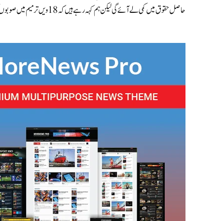
حاصل حقوق میں کمی لے آئے گی لیکن ہم کہہ رہے ہیں کہ 18 ویں ترمیم میں صوبوں کو جو اختیارات دئیے ہیں ان میں اضافہ تو ہو سکتا ہے کمی نہیں۔