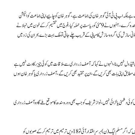
 ہے بلکہ اب پی ٹی آئی گوہر خان کی جماعت ہے، گوہر خان کو چاہیے اپنی جماعت کو الیکشن
میں لے کر جائیں، معاملہ یہ ہے کہ پی ٹی آئی 9مئی برپا کرنے والے عناصر کو خود سے علیحدہ کرے، جنہوں نے 9مئی کو ریاست پر حملہ کیا، فوج میں تقسیم کرکے خون میں نہلانے
ک کے خلاف گھناؤنی سازش کی اگر وہ سازش کامیابی کے قریب چلے جاتی تو ملک بہت بڑے بحران کی زد میں
ابھی شیڈول نہیں بنا، انہوں نے کہا کہ آصف زرداری سے ملاقات میں کوئی چیز رکاوٹ نہیں ہے
ں کے مطابق اپنی بات بھی کریں گے، ان پر تنقید بھی کریں گے، آصف زرداری یا گوہر خان ہوں
ری کوئی دشمنی یا لڑائی نہیں، نوازشریف کو جب بھی دورہ سندھ کا موقع ملے گا وہ آصف زرداری
رانا ثناء اللہ نے کہا کہ بلاول 18ویں ترمیم کی بنیاد پر الیکشن سلوگن بنانے کی تلاش میں ہیں کہ اگر مسلم لیگ (ن) برسرِ اقتدار آئی تو 18ویں ترمیم میں ترمیم کرکے صوبوں کو