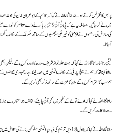
پریس کانفرنس کرتے ہوئے رانا ثناءاللہ نے کہا کہ قاسم کے ابو عمران خان کی جو جماعت
کی سازش کی، جنہوں نے 9مئی کو غیرملکی ایجنسیوں کے ساتھ ملکر مل
آجاتا۔
لیگی رہنماء رانا ثناء اللہ نے کہا کہ بہت جلد نوازشریف سندھ کا دورہ کریں گے،لیکن 
، انکا کہنا تھا کہ ہم نے پیپلزپارٹی کے خلاف الیکشن میں حصہ لینا ہے، جمہوری تقاضو
ہم سب کا احترام کریں گے، ان کا عزت کے ساتھ ذکر بھی کریں گے .
رانا ثناءاللہ نے کہا کہ اوئے توئے کے کلچر میں کمی آنی چاہیئے، مخالف جماعتوں سے ہما
سے ملاقات کریں گے۔