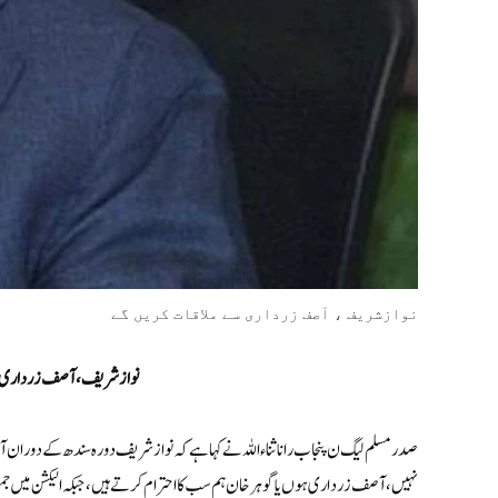
نوازشریف ، آصف زرداری سے ملاقات کریں گے
نوازشریف ، آصف زرداری سے
صدر مسلم لیگ ن پنجاب رانا ثناء اللہ نے کہا ہے کہ نوازشریف دورہ سندھ کے دو
نہیں، آصف زرداری ہوں یا گوہر خان ہم سب کا احترام کرتے ہیں، جبکہ الیکشن میں 