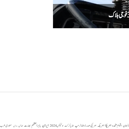
دہشت گردوں کا حملہ ناکام، سیکیورٹی فورسز ن
امریکا
ایران
امریکہ
بابر اعظم
اقوام متحدہ
بھارت
سعودی عرب
انستان
امریکی صدر ڈونلڈ ٹرمپ
حماس
انڈیا کرکٹ
اولمپکس 2024
روس