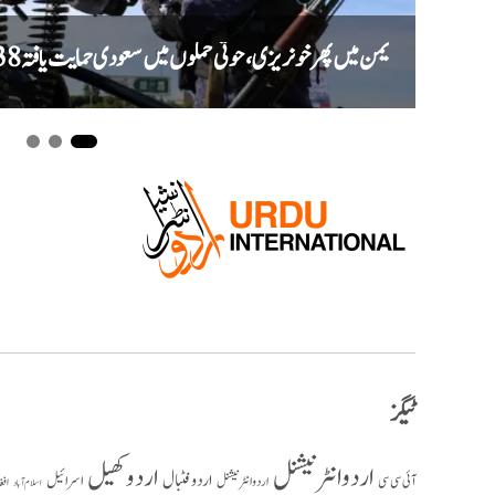
یمن میں پھر خونریزی، حوثی حملوں میں سعودی حمایت یافتہ 38 فوجی ہلاک
ٹیگز
اردو انٹرنیشنل
اردو کھیل
اردو فٹبال
اسرائیل
آئی سی سی
اردو انٹر نیشنل
افغ
اسلام آباد